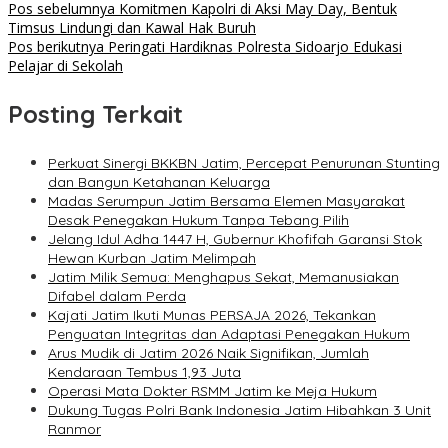
Pos sebelumnya
Komitmen Kapolri di Aksi May Day, Bentuk
Timsus Lindungi dan Kawal Hak Buruh
Pos berikutnya
Peringati Hardiknas Polresta Sidoarjo Edukasi
Pelajar di Sekolah
Posting Terkait
Perkuat Sinergi BKKBN Jatim, Percepat Penurunan Stunting
dan Bangun Ketahanan Keluarga
Madas Serumpun Jatim Bersama Elemen Masyarakat
Desak Penegakan Hukum Tanpa Tebang Pilih
Jelang Idul Adha 1447 H, Gubernur Khofifah Garansi Stok
Hewan Kurban Jatim Melimpah
Jatim Milik Semua: Menghapus Sekat, Memanusiakan
Difabel dalam Perda
Kajati Jatim Ikuti Munas PERSAJA 2026, Tekankan
Penguatan Integritas dan Adaptasi Penegakan Hukum
Arus Mudik di Jatim 2026 Naik Signifikan, Jumlah
Kendaraan Tembus 1,93 Juta
Operasi Mata Dokter RSMM Jatim ke Meja Hukum
Dukung Tugas Polri Bank Indonesia Jatim Hibahkan 3 Unit
Ranmor