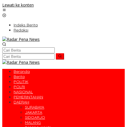
Lewati ke konten
Indeks Berita
Redaksi
Beranda
Berita
POLITIK
POLRI
NASIONAL
PEMERINTAHAN
DAERAH
SURABAYA
JAKARTA
SIDOARJO
MALANG