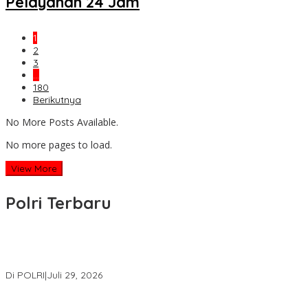
Pelayanan 24 Jam
1
2
3
…
180
Berikutnya
No More Posts Available.
No more pages to load.
View More
Polri Terbaru
Wakapolri Lantik Pengurus Pusat KBPP Polri 2026–2031, Awali
Konsolidasi Organisasi Nasional
Di POLRI
|
Juli 29, 2026
Kapolri: Polri Siap Perkuat Kerja Sama Penegakan Hukum