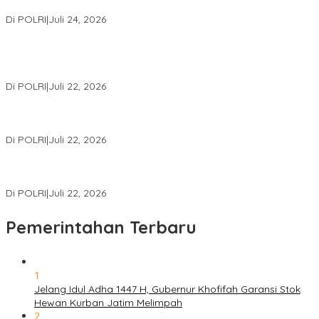
Internasional Bersama FBI Hadapi Kejahatan Modern
Di POLRI
|
Juli 24, 2026
Kortastipidkor Polri Tetapkan Tersangka Kasus Korupsi
Pembiayaan PT PPA–PT BAS, Kerugian Negara Capai Rp38,8
Miliar
Di POLRI
|
Juli 22, 2026
Polri Gelar Training of Trainers Program Paham AI, Perkuat
Literasi Digital Pelajar
Di POLRI
|
Juli 22, 2026
Masuk Daftar Red Notice, Buronan Terorisme Internasional Asal
Palestina Ditangkap di Indonesia
Di POLRI
|
Juli 22, 2026
Pemerintahan Terbaru
1
Jelang Idul Adha 1447 H, Gubernur Khofifah Garansi Stok
Hewan Kurban Jatim Melimpah
2