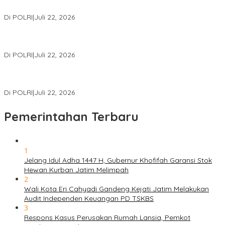
Miliar
Di POLRI
|
Juli 22, 2026
Polri Gelar Training of Trainers Program Paham AI, Perkuat
Literasi Digital Pelajar
Di POLRI
|
Juli 22, 2026
Masuk Daftar Red Notice, Buronan Terorisme Internasional Asal
Palestina Ditangkap di Indonesia
Di POLRI
|
Juli 22, 2026
Pemerintahan Terbaru
1
Jelang Idul Adha 1447 H, Gubernur Khofifah Garansi Stok
Hewan Kurban Jatim Melimpah
2
Wali Kota Eri Cahyadi Gandeng Kejati Jatim Melakukan
Audit Independen Keuangan PD TSKBS
3
Respons Kasus Perusakan Rumah Lansia, Pemkot