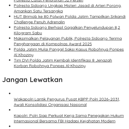
Polresta Catat Penurunan 32 Persen
Polresta Sidoarjo Ungkap Misteri Jasad di Arteri Porong,
Amankan Satu Tersangka
HUT Brimob ke 80 Polwan Polda Jatim Tampilkan Srikandi
Challenge Penuh Adrenalin
Polresta Sidoarjo Berhasil Gagalkan Penyelundupan 8,2
Kilogram Sabu
Maksimalkan Pelayanan Publik, Polresta Sidoarjo Terima
Penghargaan di Kompolnas Award 2025
Polda Jatim Mulai Panggil Saksi Kasus Robohnya Ponpes
Al Khoziny
Tim DVI Polda Jatim Kembali Identifikasi 8 Jenazah
Korban Robohnya Ponpes Al-Khoziny
Jangan Lewatkan
Wakapolri Lantik Pengurus Pusat KBPP Polri 2026–2031,
Awali Konsolidasi Organisasi Nasional
Kapolri: Polri Siap Perkuat Kerja Sama Penegakan Hukum
Internasional Bersama FBI Hadapi Kejahatan Modern