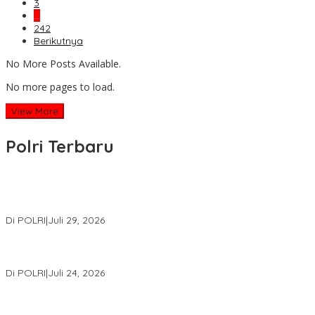
3
…
242
Berikutnya
No More Posts Available.
No more pages to load.
View More
Polri Terbaru
Wakapolri Lantik Pengurus Pusat KBPP Polri 2026–2031, Awali
Konsolidasi Organisasi Nasional
Di POLRI
|
Juli 29, 2026
Kapolri: Polri Siap Perkuat Kerja Sama Penegakan Hukum
Internasional Bersama FBI Hadapi Kejahatan Modern
Di POLRI
|
Juli 24, 2026
Kortastipidkor Polri Tetapkan Tersangka Kasus Korupsi
Pembiayaan PT PPA–PT BAS, Kerugian Negara Capai Rp38,8