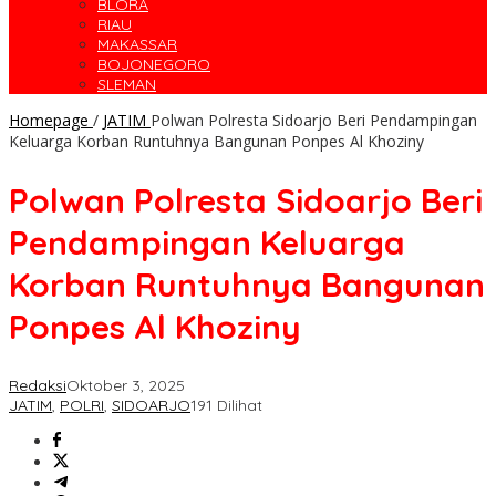
BLORA
RIAU
MAKASSAR
BOJONEGORO
SLEMAN
Homepage
/
JATIM
Polwan Polresta Sidoarjo Beri Pendampingan
Keluarga Korban Runtuhnya Bangunan Ponpes Al Khoziny
Polwan Polresta Sidoarjo Beri
Pendampingan Keluarga
Korban Runtuhnya Bangunan
Ponpes Al Khoziny
Redaksi
Oktober 3, 2025
JATIM
,
POLRI
,
SIDOARJO
191 Dilihat