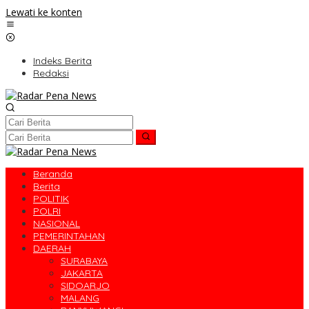
Lewati ke konten
Indeks Berita
Redaksi
Beranda
Berita
POLITIK
POLRI
NASIONAL
PEMERINTAHAN
DAERAH
SURABAYA
JAKARTA
SIDOARJO
MALANG