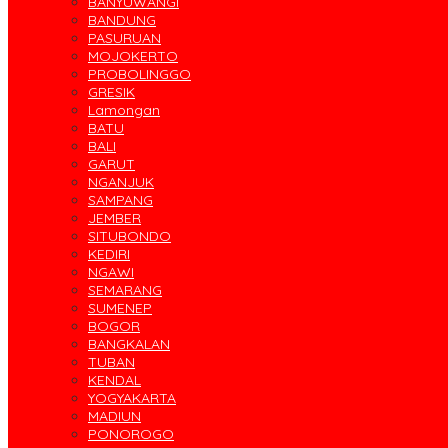
BANYUWANGI
BANDUNG
PASURUAN
MOJOKERTO
PROBOLINGGO
GRESIK
Lamongan
BATU
BALI
GARUT
NGANJUK
SAMPANG
JEMBER
SITUBONDO
KEDIRI
NGAWI
SEMARANG
SUMENEP
BOGOR
BANGKALAN
TUBAN
KENDAL
YOGYAKARTA
MADIUN
PONOROGO