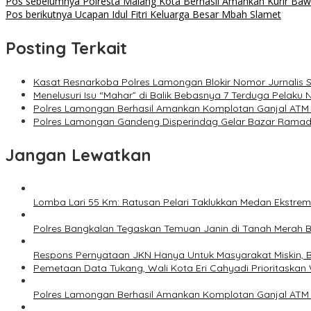
Pos sebelumnya
Polresta Malang Kota Berhasil Amankan Kurir Ba
Pos berikutnya
Ucapan Idul Fitri Keluarga Besar Mbah Slamet
Posting Terkait
Kasat Resnarkoba Polres Lamongan Blokir Nomor Jurnalis S
Menelusuri Isu “Mahar” di Balik Bebasnya 7 Terduga Pelaku
Polres Lamongan Berhasil Amankan Komplotan Ganjal ATM L
Polres Lamongan Gandeng Disperindag Gelar Bazar Rama
Jangan Lewatkan
Lomba Lari 55 Km: Ratusan Pelari Taklukkan Medan Ekstre
Polres Bangkalan Tegaskan Temuan Janin di Tanah Merah 
Respons Pernyataan JKN Hanya Untuk Masyarakat Miskin, B
Pemetaan Data Tukang, Wali Kota Eri Cahyadi Prioritaskan 
Polres Lamongan Berhasil Amankan Komplotan Ganjal ATM L