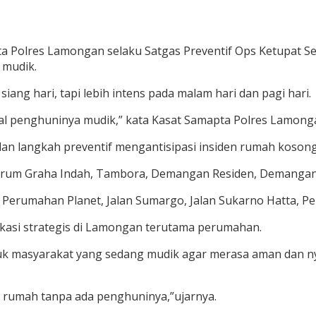
a Polres Lamongan selaku Satgas Preventif Ops Ketupat Se
 mudik.
iang hari, tapi lebih intens pada malam hari dan pagi hari.
al penghuninya mudik,” kata Kasat Samapta Polres Lamonga
 dan langkah preventif mengantisipasi insiden rumah koson
 Perum Graha Indah, Tambora, Demangan Residen, Demangan
 Perumahan Planet, Jalan Sumargo, Jalan Sukarno Hatta, P
okasi strategis di Lamongan terutama perumahan.
ntuk masyarakat yang sedang mudik agar merasa aman dan ny
rumah tanpa ada penghuninya,”ujarnya.