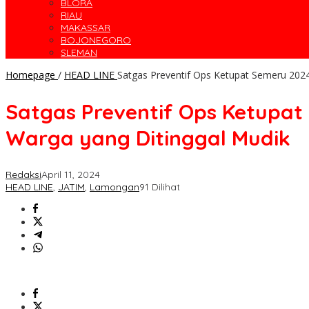
BLORA
RIAU
MAKASSAR
BOJONEGORO
SLEMAN
Homepage
/
HEAD LINE
Satgas Preventif Ops Ketupat Semeru 202
Satgas Preventif Ops Ketupa
Warga yang Ditinggal Mudik
Redaksi
April 11, 2024
HEAD LINE
,
JATIM
,
Lamongan
91 Dilihat