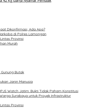
wa 42 Kg Ganja Nyamar Pemudik
aat Dikonfirmasi, Ada Apa?
 Narkoba di Polres Lamongan
intas Provinsi
dhan Murah
m Gunung Butak
Bukan Janin Manusia
PJS Watch Jatim: Bukti Tidak Paham Konstitusi
Warga Surabaya untuk Proyek Infrastruktur
intas Provinsi