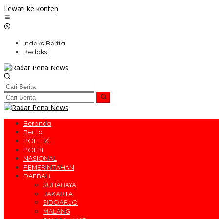
Lewati ke konten
Indeks Berita
Redaksi
Beranda
Berita
POLITIK
POLRI
NASIONAL
PEMERINTAHAN
DAERAH
SURABAYA
JAKARTA
SIDOARJO
MALANG