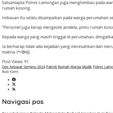
Satsamapta Polres Lamongan juga menghimbau pada warg
rumah kosong.
Imbauan itu selalu disampaikan pada warga perumahan set
“Personel juga kerap mengecek jendela, pintu rumah koso
Kepada warga yang masih tinggal di perumahan, diingatkan
Ia berharap tidak ada kejadian yang meresahkan dan meru
makna. (*/@dj)
Post Views:
91
Ops Ketupat Semeru 2024
Patroli Rumah Warga Mudik
Polres Lam
Ikuti Kami
Navigasi pos