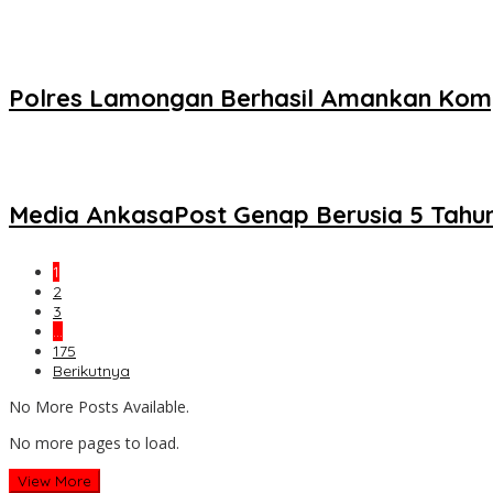
Polres Lamongan Berhasil Amankan Kompl
Media AnkasaPost Genap Berusia 5 Tahu
1
2
3
…
175
Berikutnya
No More Posts Available.
No more pages to load.
View More