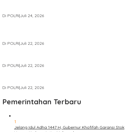
Kapolri: Polri Siap Perkuat Kerja Sama Penegakan Hukum
Internasional Bersama FBI Hadapi Kejahatan Modern
Di POLRI
|
Juli 24, 2026
Kortastipidkor Polri Tetapkan Tersangka Kasus Korupsi
Pembiayaan PT PPA–PT BAS, Kerugian Negara Capai Rp38,8
Miliar
Di POLRI
|
Juli 22, 2026
Polri Gelar Training of Trainers Program Paham AI, Perkuat
Literasi Digital Pelajar
Di POLRI
|
Juli 22, 2026
Masuk Daftar Red Notice, Buronan Terorisme Internasional Asal
Palestina Ditangkap di Indonesia
Di POLRI
|
Juli 22, 2026
Pemerintahan Terbaru
1
Jelang Idul Adha 1447 H, Gubernur Khofifah Garansi Stok