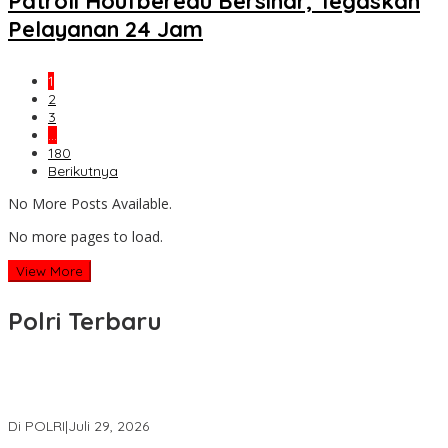
Patroli Houfbereau Bersinar, Tegaskan
Pelayanan 24 Jam
1
2
3
…
180
Berikutnya
No More Posts Available.
No more pages to load.
View More
Polri Terbaru
Wakapolri Lantik Pengurus Pusat KBPP Polri 2026–2031, Awali
Konsolidasi Organisasi Nasional
Di POLRI
|
Juli 29, 2026