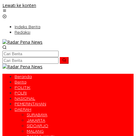
Lewati ke konten
Indeks Berita
Redaksi
Beranda
Berita
POLITIK
POLRI
NASIONAL
PEMERINTAHAN
DAERAH
SURABAYA
JAKARTA
SIDOARJO
MALANG