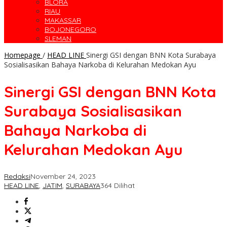
BLORA
RIAU
MAKASSAR
BOJONEGORO
SLEMAN
Homepage
/
HEAD LINE
Sinergi GSI dengan BNN Kota Surabaya
Sosialisasikan Bahaya Narkoba di Kelurahan Medokan Ayu
Sinergi GSI dengan BNN Kota
Surabaya Sosialisasikan
Bahaya Narkoba di
Kelurahan Medokan Ayu
Redaksi
November 24, 2023
HEAD LINE
,
JATIM
,
SURABAYA
364 Dilihat