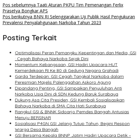
Pos sebelumnya
Taati Aturan PKPU Tim Pemenangan Ferlix
Prasetya Bongkar APS
Pos berikutnya
BNN RI Selenggarakan Uji Publik Hasil Pengukuran
Prevalensi Penyalahgunaan Narkoba Tahun 2023
Posting Terkait
Optimalisasi Peran Pemangku Kepentingan dan Media, GSI
: Cegah Bahaya Narkoba Sejak Dini
Momentum Kebangsaan, GSI Hadiri Upacara HUT
Kemerdekaan RI Ke 80 di Gedung Negara Grahadi
Garda Terdepan: GSI Cegah Tangkal Narkoba dalam
Peresmian Majelis Palenggahan Askoro Agung
Dipandang Penting, GSI Sampaikan Penyuluhan Anti
Narkoba Usia Dini di SDN Kedung Baruk Surabaya
Dukung Asa Cita Presiden, GSI Kembali Sosialisasikan
Bahaya Narkoba di SMA Cita Hati Surabaya
Rangkul GSI & BNNK Sidoarjo Pemdes Bangah Antusias
Menuju BERSINAR
Sosialisasi P4GN GSI Jelang Tutup Tahun, Begini Respon
Warga Desa Bangah
GSI Bersama Kepala BNNP Jatim Hadiri Upacara Detik –