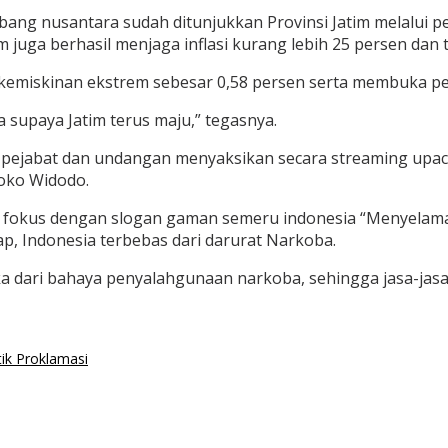
bang nusantara sudah ditunjukkan Provinsi Jatim melalui
m juga berhasil menjaga inflasi kurang lebih 25 persen da
an kemiskinan ekstrem sebesar 0,58 persen serta membuka p
supaya Jatim terus maju,” tegasnya.
uh pejabat dan undangan menyaksikan secara streaming upa
Joko Widodo.
ap fokus dengan slogan gaman semeru indonesia “Menyelam
p, Indonesia terbebas dari darurat Narkoba.
 dari bahaya penyalahgunaan narkoba, sehingga jasa-jasa pa
tik Proklamasi