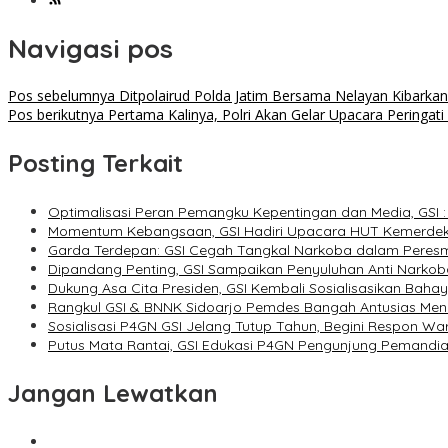
Navigasi pos
Pos sebelumnya
Ditpolairud Polda Jatim Bersama Nelayan Kibarkan
Pos berikutnya
Pertama Kalinya, Polri Akan Gelar Upacara Peringati
Posting Terkait
Optimalisasi Peran Pemangku Kepentingan dan Media, GSI 
Momentum Kebangsaan, GSI Hadiri Upacara HUT Kemerdeka
Garda Terdepan: GSI Cegah Tangkal Narkoba dalam Peresm
Dipandang Penting, GSI Sampaikan Penyuluhan Anti Narkob
Dukung Asa Cita Presiden, GSI Kembali Sosialisasikan Baha
Rangkul GSI & BNNK Sidoarjo Pemdes Bangah Antusias Men
Sosialisasi P4GN GSI Jelang Tutup Tahun, Begini Respon W
Putus Mata Rantai, GSI Edukasi P4GN Pengunjung Pemandi
Jangan Lewatkan