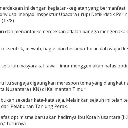
merdekaan ini dengan kegiatan-kegiatan yang bermanfaat,
dhy usai menjadi Inspektur Upacara (Irup) Detik-detik Pe
(17/8).
uri dan mencintai kemerdekaan adalah bangga mengenaka
a eksentrik, mewah, bagus dan berbeda. Ini adalah wujud 
k seluruh masyarakat Jawa Timur menggemakan nafas opti
u itu sengaja digaungkan merespon tema yang diangkat na
ota Nusantara (IKN) di Kalimantan Timur.
ukan sekedar kata-kata saja. Melainkan sejauh ini telah 
ut dari Pelabuhan Tanjung Perak.
as optimisme baru akan hadirnya Ibu Kota Nusantara (IKN
,” tuturnya.