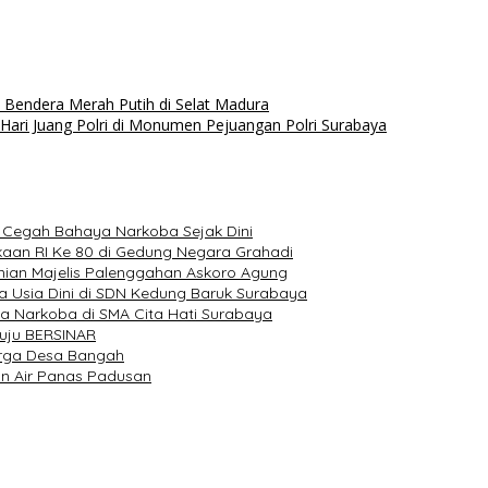
 Bendera Merah Putih di Selat Madura
 Hari Juang Polri di Monumen Pejuangan Polri Surabaya
: Cegah Bahaya Narkoba Sejak Dini
an RI Ke 80 di Gedung Negara Grahadi
ian Majelis Palenggahan Askoro Agung
a Usia Dini di SDN Kedung Baruk Surabaya
ya Narkoba di SMA Cita Hati Surabaya
uju BERSINAR
arga Desa Bangah
an Air Panas Padusan