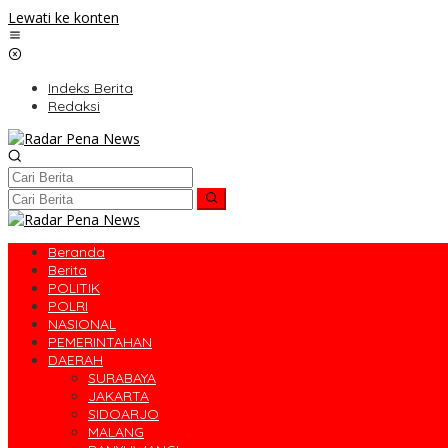
Lewati ke konten
Indeks Berita
Redaksi
Beranda
Berita
POLITIK
POLRI
NASIONAL
PEMERINTAHAN
DAERAH
SURABAYA
JAKARTA
SIDOARJO
MALANG