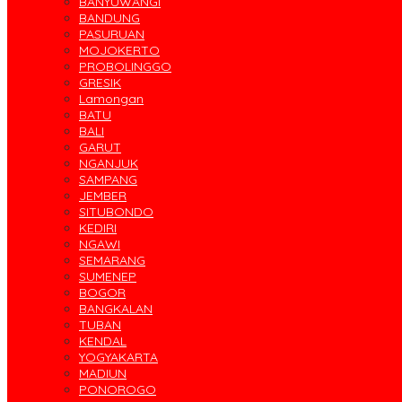
BANYUWANGI
BANDUNG
PASURUAN
MOJOKERTO
PROBOLINGGO
GRESIK
Lamongan
BATU
BALI
GARUT
NGANJUK
SAMPANG
JEMBER
SITUBONDO
KEDIRI
NGAWI
SEMARANG
SUMENEP
BOGOR
BANGKALAN
TUBAN
KENDAL
YOGYAKARTA
MADIUN
PONOROGO