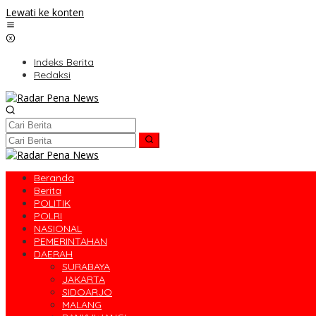
Lewati ke konten
Indeks Berita
Redaksi
Beranda
Berita
POLITIK
POLRI
NASIONAL
PEMERINTAHAN
DAERAH
SURABAYA
JAKARTA
SIDOARJO
MALANG