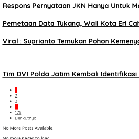
Respons Pernyataan JKN Hanya Untuk Mas
Pemetaan Data Tukang, Wali Kota Eri Cah
Viral : Suprianto Temukan Pohon Kemenya
Tim DVI Polda Jatim Kembali Identifikas
1
2
3
…
175
Berikutnya
No More Posts Available.
No more pages to load.