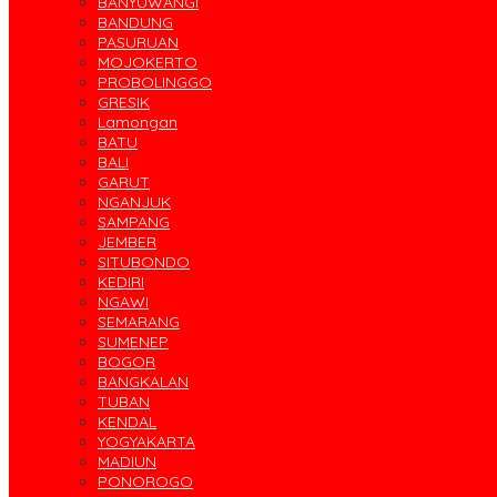
BANYUWANGI
BANDUNG
PASURUAN
MOJOKERTO
PROBOLINGGO
GRESIK
Lamongan
BATU
BALI
GARUT
NGANJUK
SAMPANG
JEMBER
SITUBONDO
KEDIRI
NGAWI
SEMARANG
SUMENEP
BOGOR
BANGKALAN
TUBAN
KENDAL
YOGYAKARTA
MADIUN
PONOROGO