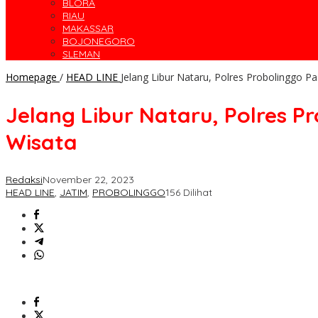
BLORA
RIAU
MAKASSAR
BOJONEGORO
SLEMAN
Homepage
/
HEAD LINE
Jelang Libur Nataru, Polres Probolinggo
Jelang Libur Nataru, Polres
Wisata
Redaksi
November 22, 2023
HEAD LINE
,
JATIM
,
PROBOLINGGO
156 Dilihat