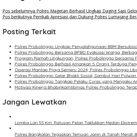
Pos sebelumnya
Polres Magetan Berhasil Ungkap Daging Sapi Gel
Pos berikutnya
Pemkab Apresiasi dan Dukung Polres Lumajang Ber
Posting Terkait
Polres Probolinggo Ungkap Penyalahgunaan BBM Bersubsid
Polres Probolinggo Bersama BPBD Evakuasi Warga, Berbag
Program Ramah Lingkungan, Polres Probolinggo bersama
Polres Probolinggo Berhasil Amankan 5 Orang Terduga Pe
Operasi Mantap Praja Semeru 2024, Polres Probolinggo Li
Polres Probolinggo Gelar Bhakti Sosial, Sambut Hari Polwan
Polres Probolinggo Tangkap Pelaku Curas yang Mengaku A
Motivasi Kinerja Bhabinkamtibmas Polres Probolinggo Ter
Jangan Lewatkan
Lomba Lari 55 Km: Ratusan Pelari Taklukkan Medan Ekstre
Polres Bangkalan Tegaskan Temuan Janin di Tanah Merah 