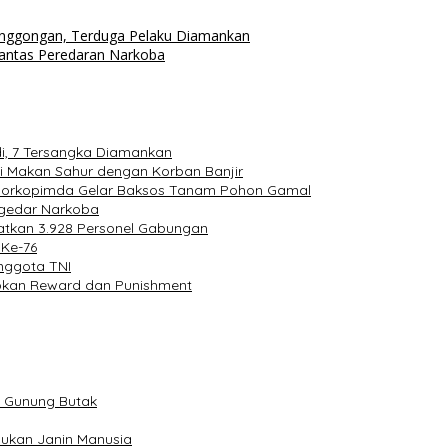
onggongan, Terduga Pelaku Diamankan
antas Peredaran Narkoba
i, 7 Tersangka Diamankan
i Makan Sahur dengan Korban Banjir
 Forkopimda Gelar Baksos Tanam Pohon Gamal
ngedar Narkoba
batkan 3.928 Personel Gabungan
 Ke-76
nggota TNI
apkan Reward dan Punishment
m Gunung Butak
Bukan Janin Manusia