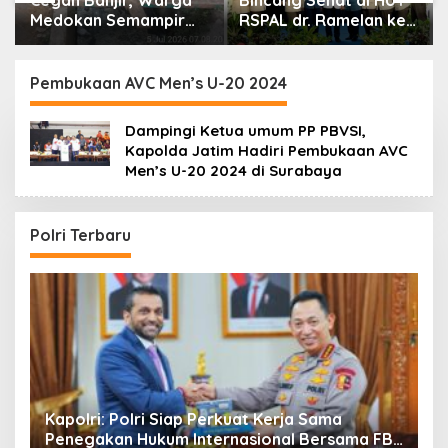
Cegah Banjir, Warga
Bincang Sehat di HUT
Medokan Semampir
RSPAL dr. Ramelan ke-
Harapkan Pengerukan
76
Sungai
Pembukaan AVC Men’s U-20 2024
Dampingi Ketua umum PP PBVSI,
Kapolda Jatim Hadiri Pembukaan AVC
Men’s U-20 2024 di Surabaya
Polri Terbaru
i
Kapolri: Polri Siap Perkuat Kerja Sama
K
Penegakan Hukum Internasional Bersama FBI
K