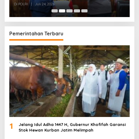
Hadapi Kejahatan Modern
K
Di POLRI
|
Juli 24, 2026
Di
Pemerintahan Terbaru
1
Jelang Idul Adha 1447 H, Gubernur Khofifah Garansi
Stok Hewan Kurban Jatim Melimpah