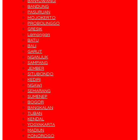
BANYUWANGI
BANDUNG
PASURUAN
MOJOKERTO
PROBOLINGGO
GRESIK
Lamongan
BATU
BALI
GARUT
NGANJUK
SAMPANG
JEMBER
SITUBONDO
KEDIRI
NGAWI
SEMARANG
SUMENEP
BOGOR
BANGKALAN
TUBAN
KENDAL
YOGYAKARTA
MADIUN
PONOROGO