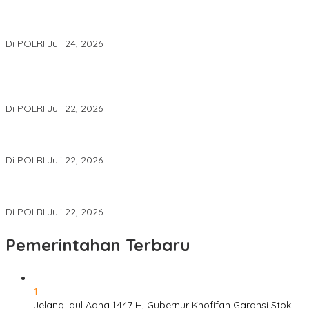
Kapolri: Polri Siap Perkuat Kerja Sama Penegakan Hukum
Internasional Bersama FBI Hadapi Kejahatan Modern
Di POLRI
|
Juli 24, 2026
Kortastipidkor Polri Tetapkan Tersangka Kasus Korupsi
Pembiayaan PT PPA–PT BAS, Kerugian Negara Capai Rp38,8
Miliar
Di POLRI
|
Juli 22, 2026
Polri Gelar Training of Trainers Program Paham AI, Perkuat
Literasi Digital Pelajar
Di POLRI
|
Juli 22, 2026
Masuk Daftar Red Notice, Buronan Terorisme Internasional Asal
Palestina Ditangkap di Indonesia
Di POLRI
|
Juli 22, 2026
Pemerintahan Terbaru
1
Jelang Idul Adha 1447 H, Gubernur Khofifah Garansi Stok