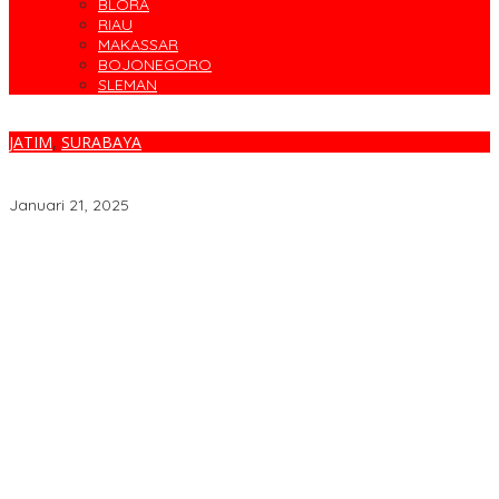
BLORA
RIAU
MAKASSAR
BOJONEGORO
SLEMAN
JATIM
,
SURABAYA
VESPER AGUNG Awal Rangkaian Tahbisan Uskup Keuskupan
Surabaya
Januari 21, 2025
Cegah Banjir, Warga Medokan Semampir Harapkan Pengerukan
Sungai
Bincang Sehat di HUT RSPAL dr. Ramelan ke-76
Fakta atau Fitnah Dua Polis Karyawan BPJS Kesehatan?
Dirut Petrokimia Gresik: Prestasi Perusahaan Adalah Legacy dari
Pensiunan Himpen-PG
Pimpin Kembali Himpen-PG, Agung Wahjunto Targetkan
Kerukunan dan Segera Susun Pengurus