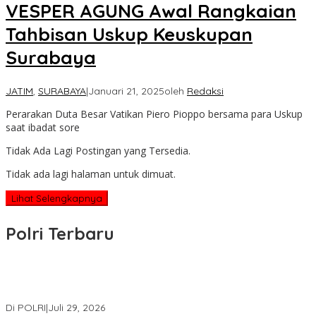
VESPER AGUNG Awal Rangkaian
Tahbisan Uskup Keuskupan
Surabaya
JATIM
,
SURABAYA
|
Januari 21, 2025
oleh
Redaksi
Perarakan Duta Besar Vatikan Piero Pioppo bersama para Uskup
saat ibadat sore
Tidak Ada Lagi Postingan yang Tersedia.
Tidak ada lagi halaman untuk dimuat.
Lihat Selengkapnya
Polri Terbaru
Wakapolri Lantik Pengurus Pusat KBPP Polri 2026–2031, Awali
Konsolidasi Organisasi Nasional
Di POLRI
|
Juli 29, 2026