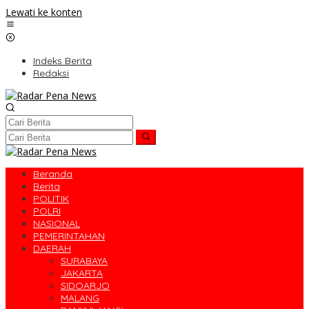
Lewati ke konten
Indeks Berita
Redaksi
Beranda
Berita
POLITIK
POLRI
NASIONAL
PEMERINTAHAN
DAERAH
SURABAYA
JAKARTA
SIDOARJO
MALANG