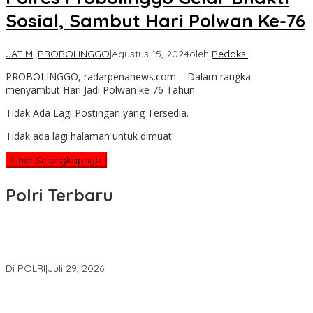
Sosial, Sambut Hari Polwan Ke-76
JATIM
,
PROBOLINGGO
|
Agustus 15, 2024
oleh
Redaksi
PROBOLINGGO, radarpenanews.com – Dalam rangka
menyambut Hari Jadi Polwan ke 76 Tahun
Tidak Ada Lagi Postingan yang Tersedia.
Tidak ada lagi halaman untuk dimuat.
Lihat Selengkapnya
Polri Terbaru
Wakapolri Lantik Pengurus Pusat KBPP Polri 2026–2031, Awali
Konsolidasi Organisasi Nasional
Di POLRI
|
Juli 29, 2026
Kapolri: Polri Siap Perkuat Kerja Sama Penegakan Hukum
Internasional Bersama FBI Hadapi Kejahatan Modern