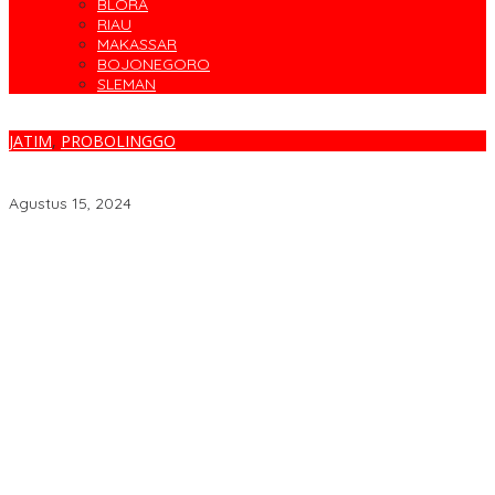
BLORA
RIAU
MAKASSAR
BOJONEGORO
SLEMAN
JATIM
,
PROBOLINGGO
Polres Probolinggo Gelar Bhakti Sosial, Sambut Hari Polwan Ke-
76
Agustus 15, 2024
Target Sapu Bersih, FKS3M Tuntaskan Sisa Masalah KSM
Surabaya
Parodi Kreatif Warnai Kemeriahan HUT ke-76 RSPAL dr. Ramelan
Cegah Banjir, Warga Medokan Semampir Harapkan Pengerukan
Sungai
Bincang Sehat di HUT RSPAL dr. Ramelan ke-76
Fakta atau Fitnah Dua Polis Karyawan BPJS Kesehatan?