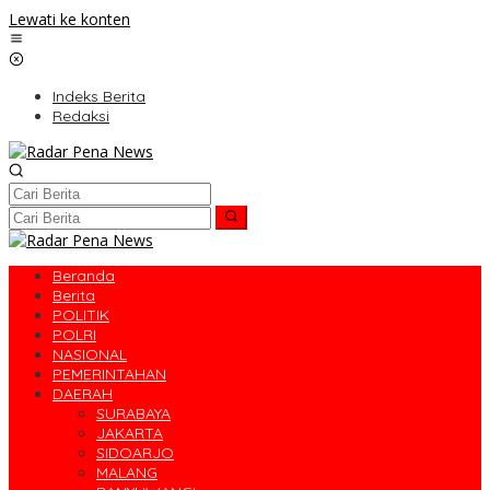
Lewati ke konten
Indeks Berita
Redaksi
Beranda
Berita
POLITIK
POLRI
NASIONAL
PEMERINTAHAN
DAERAH
SURABAYA
JAKARTA
SIDOARJO
MALANG