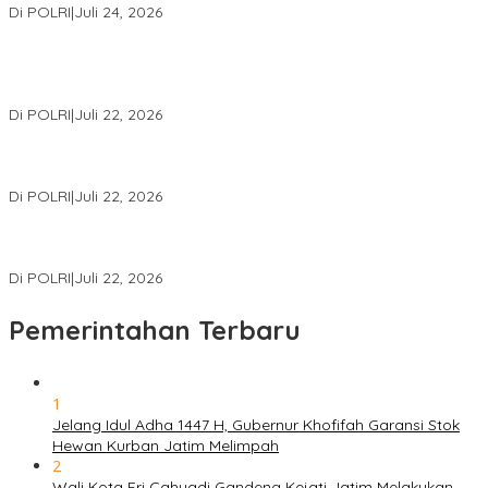
Di POLRI
|
Juli 24, 2026
Kortastipidkor Polri Tetapkan Tersangka Kasus Korupsi
Pembiayaan PT PPA–PT BAS, Kerugian Negara Capai Rp38,8
Miliar
Di POLRI
|
Juli 22, 2026
Polri Gelar Training of Trainers Program Paham AI, Perkuat
Literasi Digital Pelajar
Di POLRI
|
Juli 22, 2026
Masuk Daftar Red Notice, Buronan Terorisme Internasional Asal
Palestina Ditangkap di Indonesia
Di POLRI
|
Juli 22, 2026
Pemerintahan Terbaru
1
Jelang Idul Adha 1447 H, Gubernur Khofifah Garansi Stok
Hewan Kurban Jatim Melimpah
2
Wali Kota Eri Cahyadi Gandeng Kejati Jatim Melakukan