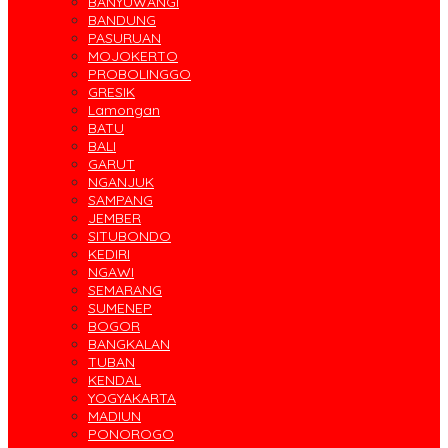
BANYUWANGI
BANDUNG
PASURUAN
MOJOKERTO
PROBOLINGGO
GRESIK
Lamongan
BATU
BALI
GARUT
NGANJUK
SAMPANG
JEMBER
SITUBONDO
KEDIRI
NGAWI
SEMARANG
SUMENEP
BOGOR
BANGKALAN
TUBAN
KENDAL
YOGYAKARTA
MADIUN
PONOROGO