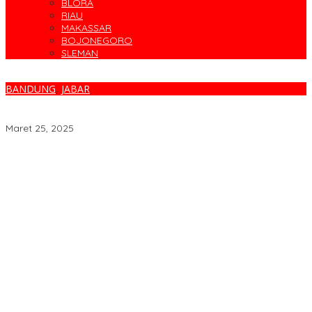
BLORA
RIAU
MAKASSAR
BOJONEGORO
SLEMAN
BANDUNG
,
JABAR
Pokja PWI Kota Bandung Telah Menyalurkan 2000 Lebih Paket
Takjil Gratis di Bulan Ramadan 1446 H
Maret 25, 2025
Parodi Kreatif Warnai Kemeriahan HUT ke-76 RSPAL dr. Ramelan
Cegah Banjir, Warga Medokan Semampir Harapkan Pengerukan
Sungai
Bincang Sehat di HUT RSPAL dr. Ramelan ke-76
Fakta atau Fitnah Dua Polis Karyawan BPJS Kesehatan?
Dirut Petrokimia Gresik: Prestasi Perusahaan Adalah Legacy dari
Pensiunan Himpen-PG