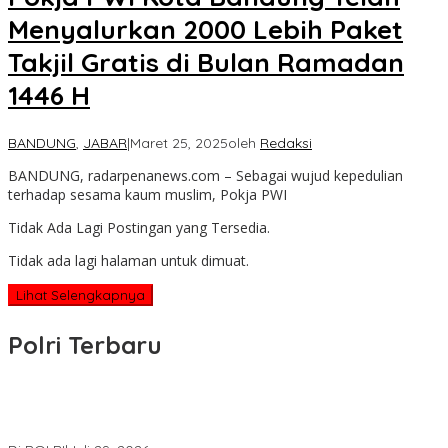
Menyalurkan 2000 Lebih Paket
Takjil Gratis di Bulan Ramadan
1446 H
BANDUNG
,
JABAR
|
Maret 25, 2025
oleh
Redaksi
BANDUNG, radarpenanews.com – Sebagai wujud kepedulian
terhadap sesama kaum muslim, Pokja PWI
Tidak Ada Lagi Postingan yang Tersedia.
Tidak ada lagi halaman untuk dimuat.
Lihat Selengkapnya
Polri Terbaru
Wakapolri Lantik Pengurus Pusat KBPP Polri 2026–2031, Awali
Konsolidasi Organisasi Nasional