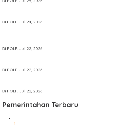
Di POLRI
|
Juli 29, 2026
Kapolri: Polri Siap Perkuat Kerja Sama Penegakan Hukum
Internasional Bersama FBI Hadapi Kejahatan Modern
Di POLRI
|
Juli 24, 2026
Kortastipidkor Polri Tetapkan Tersangka Kasus Korupsi
Pembiayaan PT PPA–PT BAS, Kerugian Negara Capai Rp38,8
Miliar
Di POLRI
|
Juli 22, 2026
Polri Gelar Training of Trainers Program Paham AI, Perkuat
Literasi Digital Pelajar
Di POLRI
|
Juli 22, 2026
Masuk Daftar Red Notice, Buronan Terorisme Internasional Asal
Palestina Ditangkap di Indonesia
Di POLRI
|
Juli 22, 2026
Pemerintahan Terbaru
1