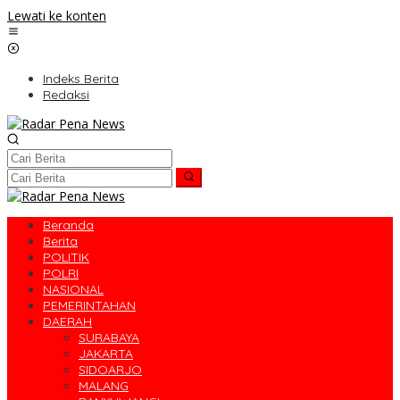
Lewati ke konten
Indeks Berita
Redaksi
Beranda
Berita
POLITIK
POLRI
NASIONAL
PEMERINTAHAN
DAERAH
SURABAYA
JAKARTA
SIDOARJO
MALANG