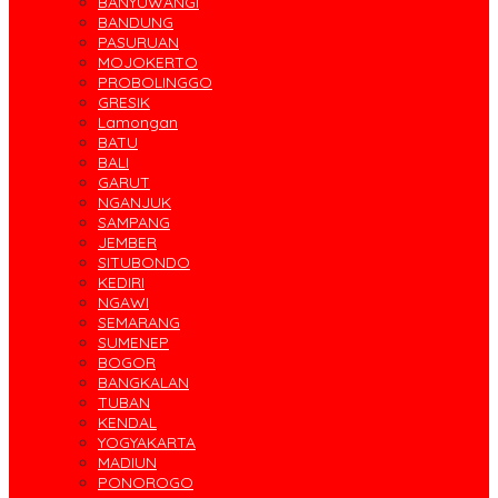
BANYUWANGI
BANDUNG
PASURUAN
MOJOKERTO
PROBOLINGGO
GRESIK
Lamongan
BATU
BALI
GARUT
NGANJUK
SAMPANG
JEMBER
SITUBONDO
KEDIRI
NGAWI
SEMARANG
SUMENEP
BOGOR
BANGKALAN
TUBAN
KENDAL
YOGYAKARTA
MADIUN
PONOROGO