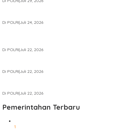
Di POLRI
|
Juli 29, 2026
Kapolri: Polri Siap Perkuat Kerja Sama Penegakan Hukum
Internasional Bersama FBI Hadapi Kejahatan Modern
Di POLRI
|
Juli 24, 2026
Kortastipidkor Polri Tetapkan Tersangka Kasus Korupsi
Pembiayaan PT PPA–PT BAS, Kerugian Negara Capai Rp38,8
Miliar
Di POLRI
|
Juli 22, 2026
Polri Gelar Training of Trainers Program Paham AI, Perkuat
Literasi Digital Pelajar
Di POLRI
|
Juli 22, 2026
Masuk Daftar Red Notice, Buronan Terorisme Internasional Asal
Palestina Ditangkap di Indonesia
Di POLRI
|
Juli 22, 2026
Pemerintahan Terbaru
1