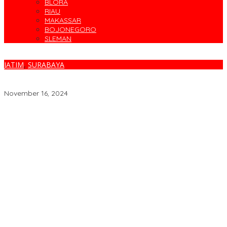
BLORA
RIAU
MAKASSAR
BOJONEGORO
SLEMAN
JATIM
,
SURABAYA
Polda Jatim Tegaskan Tidak Ada Peran Pengganti Tersangka Iv
saat Ditangkap di Bandara Juanda
November 16, 2024
Target Sapu Bersih, FKS3M Tuntaskan Sisa Masalah KSM
Surabaya
Parodi Kreatif Warnai Kemeriahan HUT ke-76 RSPAL dr. Ramelan
Cegah Banjir, Warga Medokan Semampir Harapkan Pengerukan
Sungai
Bincang Sehat di HUT RSPAL dr. Ramelan ke-76
Fakta atau Fitnah Dua Polis Karyawan BPJS Kesehatan?