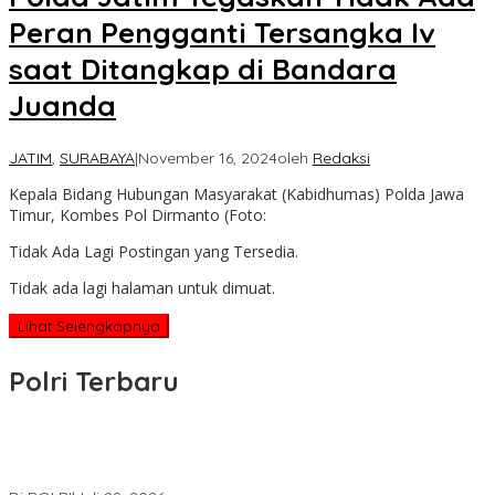
Peran Pengganti Tersangka Iv
saat Ditangkap di Bandara
Juanda
JATIM
,
SURABAYA
|
November 16, 2024
oleh
Redaksi
Kepala Bidang Hubungan Masyarakat (Kabidhumas) Polda Jawa
Timur, Kombes Pol Dirmanto (Foto:
Tidak Ada Lagi Postingan yang Tersedia.
Tidak ada lagi halaman untuk dimuat.
Lihat Selengkapnya
Polri Terbaru
Wakapolri Lantik Pengurus Pusat KBPP Polri 2026–2031, Awali
Konsolidasi Organisasi Nasional