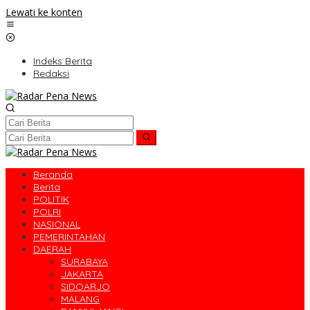
Lewati ke konten
Indeks Berita
Redaksi
Beranda
Berita
POLITIK
POLRI
NASIONAL
PEMERINTAHAN
DAERAH
SURABAYA
JAKARTA
SIDOARJO
MALANG