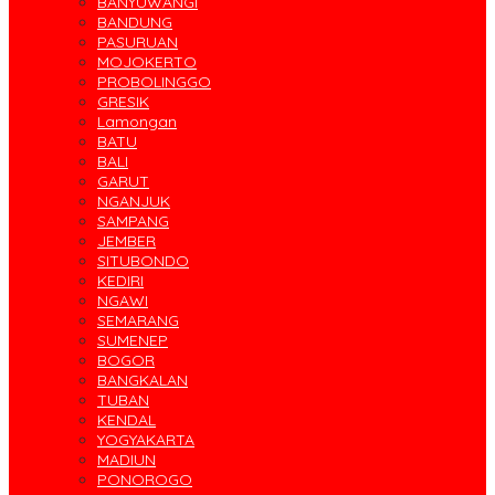
BANYUWANGI
BANDUNG
PASURUAN
MOJOKERTO
PROBOLINGGO
GRESIK
Lamongan
BATU
BALI
GARUT
NGANJUK
SAMPANG
JEMBER
SITUBONDO
KEDIRI
NGAWI
SEMARANG
SUMENEP
BOGOR
BANGKALAN
TUBAN
KENDAL
YOGYAKARTA
MADIUN
PONOROGO