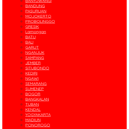
BANYUWANGI
BANDUNG
PASURUAN
MOJOKERTO
PROBOLINGGO
GRESIK
Lamongan
BATU
BALI
GARUT
NGANJUK
SAMPANG
JEMBER
SITUBONDO
KEDIRI
NGAWI
SEMARANG
SUMENEP
BOGOR
BANGKALAN
TUBAN
KENDAL
YOGYAKARTA
MADIUN
PONOROGO