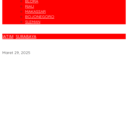
BLORA
RIAU
MAKASSAR
BOJONEGORO
SLEMAN
JATIM
,
SURABAYA
Gubernur Khofifah Lepas 4.008 Pemudik Gratis Angkutan
Lebaran Tahun 2025
Maret 29, 2025
Cegah Banjir, Warga Medokan Semampir Harapkan Pengerukan
Sungai
Bincang Sehat di HUT RSPAL dr. Ramelan ke-76
Fakta atau Fitnah Dua Polis Karyawan BPJS Kesehatan?
Dirut Petrokimia Gresik: Prestasi Perusahaan Adalah Legacy dari
Pensiunan Himpen-PG
Pimpin Kembali Himpen-PG, Agung Wahjunto Targetkan
Kerukunan dan Segera Susun Pengurus