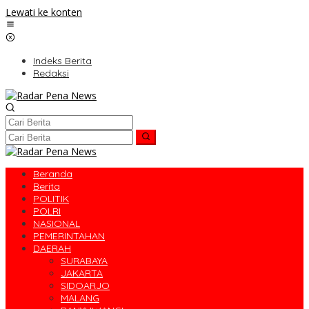
Lewati ke konten
Indeks Berita
Redaksi
Beranda
Berita
POLITIK
POLRI
NASIONAL
PEMERINTAHAN
DAERAH
SURABAYA
JAKARTA
SIDOARJO
MALANG