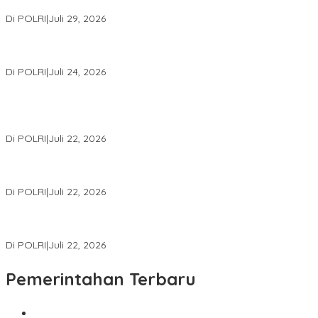
Konsolidasi Organisasi Nasional
Di POLRI
|
Juli 29, 2026
Kapolri: Polri Siap Perkuat Kerja Sama Penegakan Hukum
Internasional Bersama FBI Hadapi Kejahatan Modern
Di POLRI
|
Juli 24, 2026
Kortastipidkor Polri Tetapkan Tersangka Kasus Korupsi
Pembiayaan PT PPA–PT BAS, Kerugian Negara Capai Rp38,8
Miliar
Di POLRI
|
Juli 22, 2026
Polri Gelar Training of Trainers Program Paham AI, Perkuat
Literasi Digital Pelajar
Di POLRI
|
Juli 22, 2026
Masuk Daftar Red Notice, Buronan Terorisme Internasional Asal
Palestina Ditangkap di Indonesia
Di POLRI
|
Juli 22, 2026
Pemerintahan Terbaru