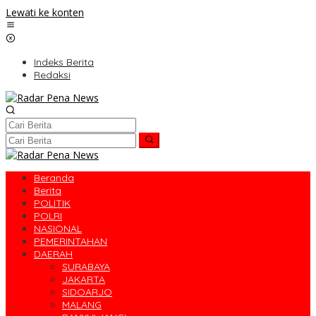
Lewati ke konten
Indeks Berita
Redaksi
Beranda
Berita
POLITIK
POLRI
NASIONAL
PEMERINTAHAN
DAERAH
SURABAYA
JAKARTA
SIDOARJO
MALANG