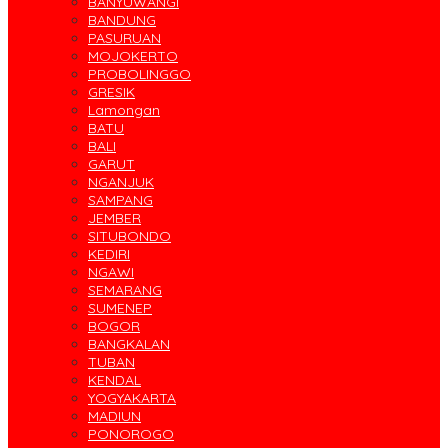
BANYUWANGI
BANDUNG
PASURUAN
MOJOKERTO
PROBOLINGGO
GRESIK
Lamongan
BATU
BALI
GARUT
NGANJUK
SAMPANG
JEMBER
SITUBONDO
KEDIRI
NGAWI
SEMARANG
SUMENEP
BOGOR
BANGKALAN
TUBAN
KENDAL
YOGYAKARTA
MADIUN
PONOROGO