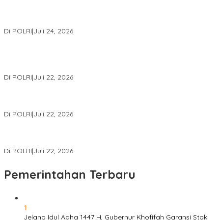
Kapolri: Polri Siap Perkuat Kerja Sama Penegakan Hukum
Internasional Bersama FBI Hadapi Kejahatan Modern
Di POLRI
|
Juli 24, 2026
Kortastipidkor Polri Tetapkan Tersangka Kasus Korupsi
Pembiayaan PT PPA–PT BAS, Kerugian Negara Capai Rp38,8
Miliar
Di POLRI
|
Juli 22, 2026
Polri Gelar Training of Trainers Program Paham AI, Perkuat
Literasi Digital Pelajar
Di POLRI
|
Juli 22, 2026
Masuk Daftar Red Notice, Buronan Terorisme Internasional Asal
Palestina Ditangkap di Indonesia
Di POLRI
|
Juli 22, 2026
Pemerintahan Terbaru
1
Jelang Idul Adha 1447 H, Gubernur Khofifah Garansi Stok