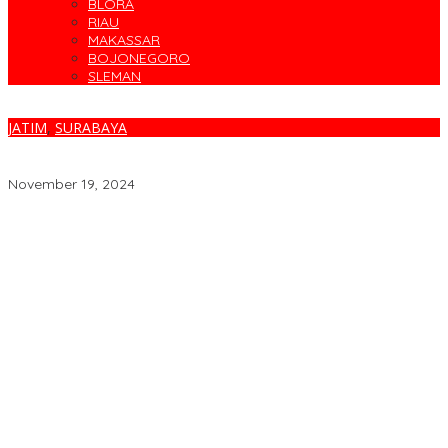
BLORA
RIAU
MAKASSAR
BOJONEGORO
SLEMAN
JATIM
,
SURABAYA
Polres Tanjung Perak Ungkap Puluhan Kasus Dalam Dua Minggu,
Tetapkan 88 Tersangka
November 19, 2024
Cegah Banjir, Warga Medokan Semampir Harapkan Pengerukan
Sungai
Bincang Sehat di HUT RSPAL dr. Ramelan ke-76
Fakta atau Fitnah Dua Polis Karyawan BPJS Kesehatan?
Dirut Petrokimia Gresik: Prestasi Perusahaan Adalah Legacy dari
Pensiunan Himpen-PG
Pimpin Kembali Himpen-PG, Agung Wahjunto Targetkan
Kerukunan dan Segera Susun Pengurus