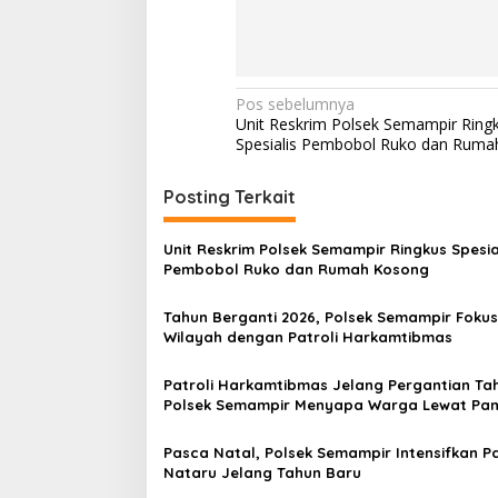
N
Pos sebelumnya
Unit Reskrim Polsek Semampir Ring
a
Spesialis Pembobol Ruko dan Ruma
v
i
Posting Terkait
g
Unit Reskrim Polsek Semampir Ringkus Spesia
a
Pembobol Ruko dan Rumah Kosong
s
Tahun Berganti 2026, Polsek Semampir Fokus 
i
Wilayah dengan Patroli Harkamtibmas
p
o
Patroli Harkamtibmas Jelang Pergantian Ta
Polsek Semampir Menyapa Warga Lewat Pa
s
Swakarsa
Pasca Natal, Polsek Semampir Intensifkan Pa
Nataru Jelang Tahun Baru