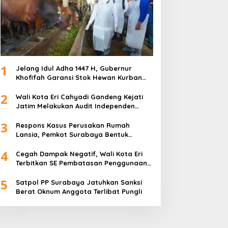
1
Jelang Idul Adha 1447 H, Gubernur
Khofifah Garansi Stok Hewan Kurban
Jatim Melimpah
2
Wali Kota Eri Cahyadi Gandeng Kejati
Jatim Melakukan Audit Independen
Keuangan PD TSKBS
3
Respons Kasus Perusakan Rumah
Lansia, Pemkot Surabaya Bentuk
Satgas Anti-Preman
4
Cegah Dampak Negatif, Wali Kota Eri
Terbitkan SE Pembatasan Penggunaan
Gawai dan Internet untuk Anak
5
Satpol PP Surabaya Jatuhkan Sanksi
Berat Oknum Anggota Terlibat Pungli