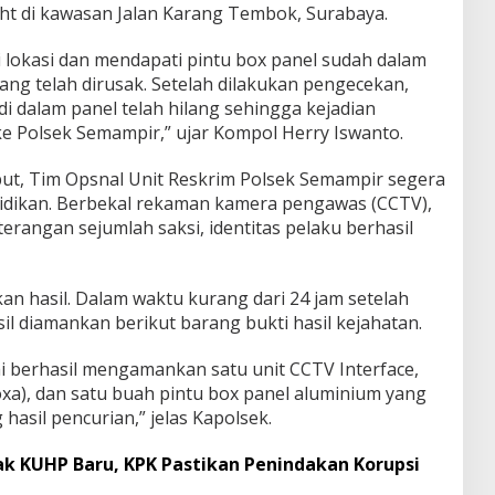
ight di kawasan Jalan Karang Tembok, Surabaya.
lokasi dan mendapati pintu box panel sudah dalam
ang telah dirusak. Setelah dilakukan pengecekan,
i dalam panel telah hilang sehingga kejadian
ke Polsek Semampir,” ujar Kompol Herry Iswanto.
but, Tim Opsnal Unit Reskrim Polsek Semampir segera
idikan. Berbekal rekaman kamera pengawas (CCTV),
terangan sejumlah saksi, identitas pelaku berhasil
n hasil. Dalam waktu kurang dari 24 jam setelah
sil diamankan berikut barang bukti hasil kejahatan.
i berhasil mengamankan satu unit CCTV Interface,
Moxa), dan satu buah pintu box panel aluminium yang
asil pencurian,” jelas Kapolsek.
ak KUHP Baru, KPK Pastikan Penindakan Korupsi