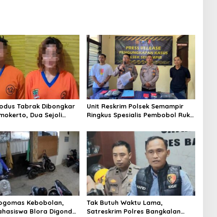
odus Tabrak Dibongkar
Unit Reskrim Polsek Semampir
mokerto, Dua Sejoli
Ringkus Spesialis Pembobol Ruko
an
dan Rumah Kosong
logomas Kebobolan,
Tak Butuh Waktu Lama,
hasiswa Blora Digondol
Satreskrim Polres Bangkalan