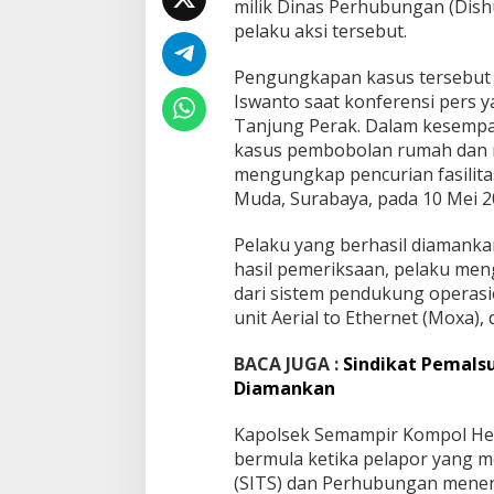
milik Dinas Perhubungan (Dis
P
e
pelaku aksi tersebut.
n
c
Pengungkapan kasus tersebut
u
Iswanto saat konferensi pers 
r
Tanjung Perak. Dalam kesempa
i
a
kasus pembobolan rumah dan 
n
mengungkap pencurian fasilitas
P
Muda, Surabaya, pada 10 Mei 2
e
r
Pelaku yang berhasil diamankan
a
n
hasil pemeriksaan, pelaku me
g
dari sistem pendukung operasion
k
unit Aerial to Ethernet (Moxa),
a
t
BACA JUGA :
Sindikat Pemals
T
r
Diamankan
a
ff
Kapolsek Semampir Kompol Herr
i
bermula ketika pelapor yang m
c
(SITS) dan Perhubungan meneri
L