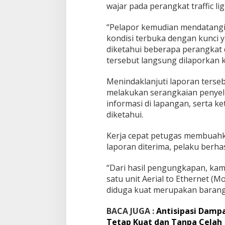
i
wajar pada perangkat traffic l
g
h
“Pelapor kemudian mendatangi 
t
kondisi terbuka dengan kunci y
diketahui beberapa perangkat d
tersebut langsung dilaporkan 
Menindaklanjuti laporan terse
melakukan serangkaian penyel
informasi di lapangan, serta ke
diketahui.
Kerja cepat petugas membuahka
laporan diterima, pelaku berha
“Dari hasil pengungkapan, kam
satu unit Aerial to Ethernet (
diduga kuat merupakan barang h
BACA JUGA :
Antisipasi Damp
Tetap Kuat dan Tanpa Celah