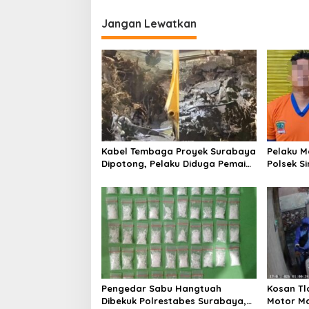
Jangan Lewatkan
Kabel Tembaga Proyek Surabaya
Pelaku M
Dipotong, Pelaku Diduga Pemain
Polsek Si
Lama
Diamank
Pengedar Sabu Hangtuah
Kosan T
Dibekuk Polrestabes Surabaya,
Motor Ma