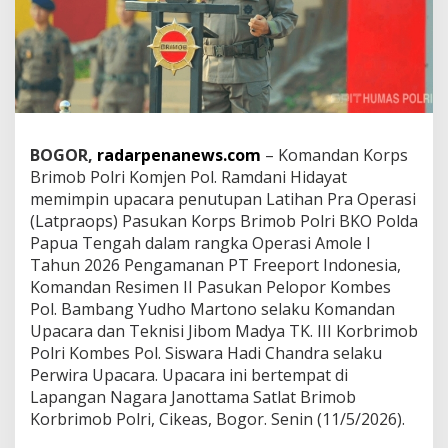
a
o
p
s
A
m
o
l
BOGOR,
radarpenanews.com
– Komandan Korps
e
I
Brimob Polri Komjen Pol. Ramdani Hidayat
-
memimpin upacara penutupan Latihan Pra Operasi
2
(Latpraops) Pasukan Korps Brimob Polri BKO Polda
0
Papua Tengah dalam rangka Operasi Amole I
2
Tahun 2026 Pengamanan PT Freeport Indonesia,
6
,
Komandan Resimen II Pasukan Pelopor Kombes
D
Pol. Bambang Yudho Martono selaku Komandan
a
Upacara dan Teknisi Jibom Madya TK. III Korbrimob
n
Polri Kombes Pol. Siswara Hadi Chandra selaku
k
o
Perwira Upacara. Upacara ini bertempat di
r
Lapangan Nagara Janottama Satlat Brimob
b
Korbrimob Polri, Cikeas, Bogor. Senin (11/5/2026).
r
i