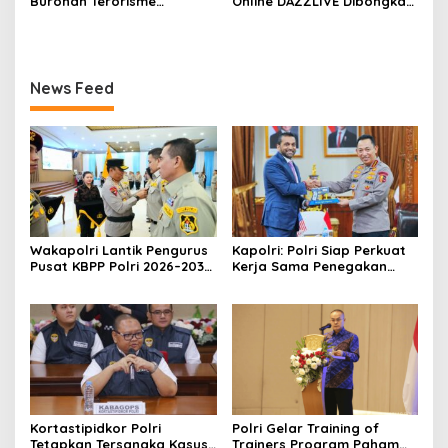
Buronan Terorisme
Online DAZZLIVE Dibongkar,
Internasional Asal
11 Orang Ditetapkan Jadi
Palestina Ditangkap di
Tersangka
Indonesia
News Feed
Wakapolri Lantik Pengurus
Kapolri: Polri Siap Perkuat
Pusat KBPP Polri 2026–2031,
Kerja Sama Penegakan
Awali Konsolidasi
Hukum Internasional
Organisasi Nasional
Bersama FBI Hadapi
Kejahatan Modern
Kortastipidkor Polri
Polri Gelar Training of
Tetapkan Tersangka Kasus
Trainers Program Paham