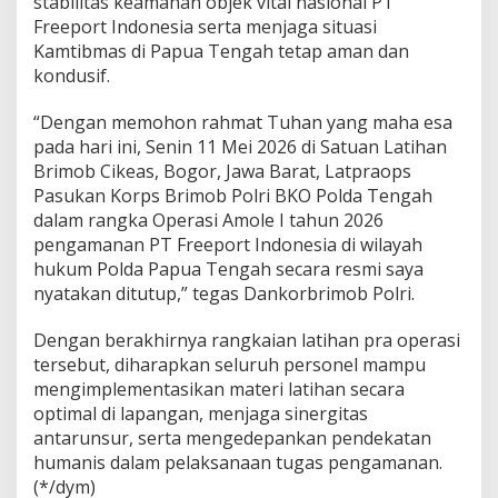
stabilitas keamanan objek vital nasional PT
e
s
Freeport Indonesia serta menjaga situasi
i
Kamtibmas di Papua Tengah tetap aman dan
a
kondusif.
“Dengan memohon rahmat Tuhan yang maha esa
pada hari ini, Senin 11 Mei 2026 di Satuan Latihan
Brimob Cikeas, Bogor, Jawa Barat, Latpraops
Pasukan Korps Brimob Polri BKO Polda Tengah
dalam rangka Operasi Amole I tahun 2026
pengamanan PT Freeport Indonesia di wilayah
hukum Polda Papua Tengah secara resmi saya
nyatakan ditutup,” tegas Dankorbrimob Polri.
Dengan berakhirnya rangkaian latihan pra operasi
tersebut, diharapkan seluruh personel mampu
mengimplementasikan materi latihan secara
optimal di lapangan, menjaga sinergitas
antarunsur, serta mengedepankan pendekatan
humanis dalam pelaksanaan tugas pengamanan.
(*/dym)