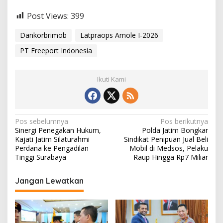
Post Views:
399
Dankorbrimob
Latpraops Amole I-2026
PT Freeport Indonesia
Ikuti Kami
N
Pos sebelumnya
Pos berikutnya
Sinergi Penegakan Hukum,
Polda Jatim Bongkar
a
Kajati Jatim Silaturahmi
Sindikat Penipuan Jual Beli
v
Perdana ke Pengadilan
Mobil di Medsos, Pelaku
Tinggi Surabaya
Raup Hingga Rp7 Miliar
i
g
Jangan Lewatkan
a
s
i