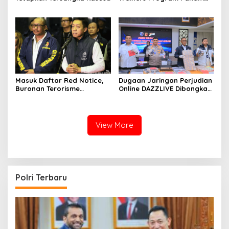
Korupsi Pembiayaan PT
AI, Perkuat Literasi Digital
PPA–PT BAS, Kerugian
Pelajar
Negara Capai Rp38,8 Miliar
Masuk Daftar Red Notice,
Dugaan Jaringan Perjudian
Buronan Terorisme
Online DAZZLIVE Dibongkar,
Internasional Asal
11 Orang Ditetapkan Jadi
Palestina Ditangkap di
Tersangka
Indonesia
View More
Polri Terbaru