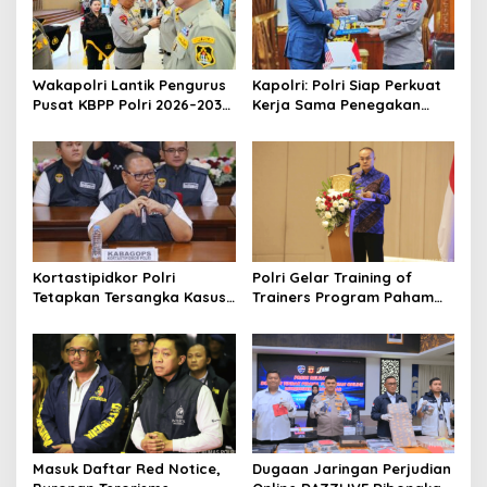
p
o
s
Wakapolri Lantik Pengurus
Kapolri: Polri Siap Perkuat
Pusat KBPP Polri 2026–2031,
Kerja Sama Penegakan
Awali Konsolidasi
Hukum Internasional
Organisasi Nasional
Bersama FBI Hadapi
Kejahatan Modern
Kortastipidkor Polri
Polri Gelar Training of
Tetapkan Tersangka Kasus
Trainers Program Paham
Korupsi Pembiayaan PT
AI, Perkuat Literasi Digital
PPA–PT BAS, Kerugian
Pelajar
Negara Capai Rp38,8 Miliar
Masuk Daftar Red Notice,
Dugaan Jaringan Perjudian