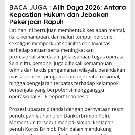
e
BACA JUGA :
Alih Daya 2026: Antara
l
Kepastian Hukum dan Jebakan
A
Pekerjaan Rapuh
m
a
Latihan ini bertujuan membentuk kesiapan mental,
n
fisik, kemampuan, dan naluri tempur personel,
k
sekaligus memperkuat soliditas dan loyalitas
a
n
terhadap satuan serta meningkatkan
P
profesionalisme dalam pelaksanaan tugas operasi.
T
Selain itu, personel juga dibekali kemampuan
F
teknis dan taktis pengamanan wilayah, penindakan
r
e
massa anarkis, pengamanan objek vital nasional,
e
hingga pengejaran terbatas terhadap kelompok
p
bersenjata yang berpotensi mengganggu
o
operasional PT Freeport Indonesia.
r
t
I
Prosesi upacara ditandai dengan pernyataan resmi
n
penutupan latihan oleh Dankorbrimob Polri.
d
Momentum tersebut menjadi simbol kesiapan
o
penuh Korps Brimob Polri dalam mendukung
n