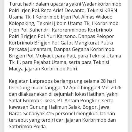
Turut hadir dalam upacara yakni Wadankorbrimob
m
o
Polri Irjen Pol. Reza Arief Dewanto, Teknisi KBRN
b
Utama Tk. I Korbrimob Irjen Pol. Almas Widodo
T
Kolopaking, Teknisi Jibom Utama Tk. I Korbrimob
e
Irjen Pol. Suhendri, Karorenminops Korbrimob
g
Polri Brigjen Pol. Yuri Karsono, Danpas Pelopor
a
s
Korbrimob Brigjen Pol. Gatot Mangkurat Putra
k
Perkasa Jumantara, Danpas Gegana Korbrimob
a
Brigjen Pol. Mulyadi, para Pati, para Teknisi Utama
n
Tk. II, para Pejabat Utama, serta para Teknisi
K
e
Madya jajaran Korbrimob Polri.
s
i
Kegiatan Latpraops berlangsung selama 28 hari
a
terhitung mulai tanggal 12 April hingga 9 Mei 2026
p
dan dilaksanakan di sejumlah lokasi latihan, yakni
a
n
Satlat Brimob Cikeas, PT Antam Pongkor, serta
P
kawasan Gunung Halimun Salak, Bogor, Jawa
e
Barat. Sebanyak 415 personel mengikuti latihan
r
tersebut yang terdiri dari jajaran Korbrimob dan
s
Satbrimob Polda.
o
n