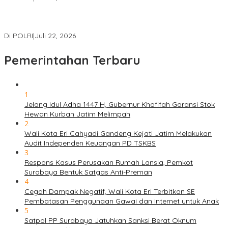
Masuk Daftar Red Notice, Buronan Terorisme Internasional Asal
Palestina Ditangkap di Indonesia
Di POLRI
|
Juli 22, 2026
Pemerintahan Terbaru
1
Jelang Idul Adha 1447 H, Gubernur Khofifah Garansi Stok
Hewan Kurban Jatim Melimpah
2
Wali Kota Eri Cahyadi Gandeng Kejati Jatim Melakukan
Audit Independen Keuangan PD TSKBS
3
Respons Kasus Perusakan Rumah Lansia, Pemkot
Surabaya Bentuk Satgas Anti-Preman
4
Cegah Dampak Negatif, Wali Kota Eri Terbitkan SE
Pembatasan Penggunaan Gawai dan Internet untuk Anak
5
Satpol PP Surabaya Jatuhkan Sanksi Berat Oknum