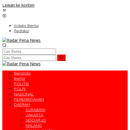
Lewati ke konten
Indeks Berita
Redaksi
Beranda
Berita
POLITIK
POLRI
NASIONAL
PEMERINTAHAN
DAERAH
SURABAYA
JAKARTA
SIDOARJO
MALANG