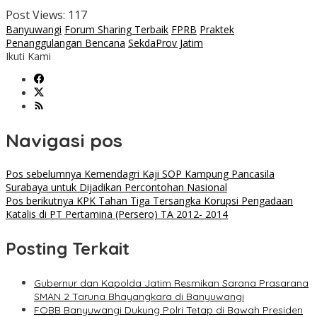
Post Views:
117
Banyuwangi
Forum Sharing Terbaik
FPRB
Praktek
Penanggulangan Bencana
SekdaProv Jatim
Ikuti Kami
Navigasi pos
Pos sebelumnya
Kemendagri Kaji SOP Kampung Pancasila
Surabaya untuk Dijadikan Percontohan Nasional
Pos berikutnya
KPK Tahan Tiga Tersangka Korupsi Pengadaan
Katalis di PT Pertamina (Persero) TA 2012- 2014
Posting Terkait
Gubernur dan Kapolda Jatim Resmikan Sarana Prasarana
SMAN 2 Taruna Bhayangkara di Banyuwangi
FOBB Banyuwangi Dukung Polri Tetap di Bawah Presiden