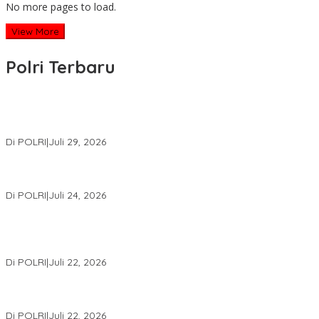
No more pages to load.
View More
Polri Terbaru
Wakapolri Lantik Pengurus Pusat KBPP Polri 2026–2031, Awali
Konsolidasi Organisasi Nasional
Di POLRI
|
Juli 29, 2026
Kapolri: Polri Siap Perkuat Kerja Sama Penegakan Hukum
Internasional Bersama FBI Hadapi Kejahatan Modern
Di POLRI
|
Juli 24, 2026
Kortastipidkor Polri Tetapkan Tersangka Kasus Korupsi
Pembiayaan PT PPA–PT BAS, Kerugian Negara Capai Rp38,8
Miliar
Di POLRI
|
Juli 22, 2026
Polri Gelar Training of Trainers Program Paham AI, Perkuat
Literasi Digital Pelajar
Di POLRI
|
Juli 22, 2026