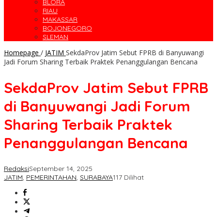
BLORA
RIAU
MAKASSAR
BOJONEGORO
SLEMAN
Homepage
/
JATIM
SekdaProv Jatim Sebut FPRB di Banyuwangi
Jadi Forum Sharing Terbaik Praktek Penanggulangan Bencana
SekdaProv Jatim Sebut FPRB
di Banyuwangi Jadi Forum
Sharing Terbaik Praktek
Penanggulangan Bencana
Redaksi
September 14, 2025
JATIM
,
PEMERINTAHAN
,
SURABAYA
117 Dilihat