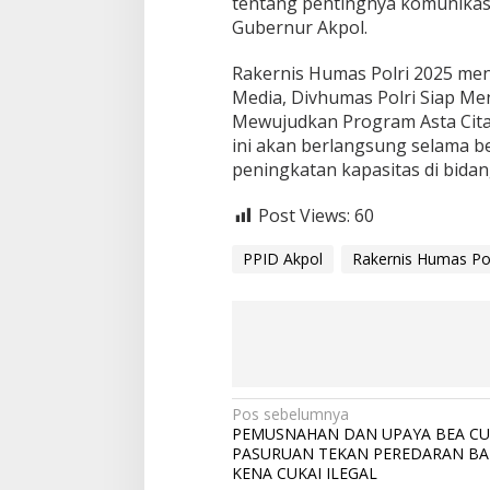
tentang pentingnya komunikasi
Gubernur Akpol.
Rakernis Humas Polri 2025 me
Media, Divhumas Polri Siap Me
Mewujudkan Program Asta Cita 
ini akan berlangsung selama b
peningkatan kapasitas di bida
Post Views:
60
PPID Akpol
Rakernis Humas Pol
N
Pos sebelumnya
PEMUSNAHAN DAN UPAYA BEA CU
a
PASURUAN TEKAN PEREDARAN B
v
KENA CUKAI ILEGAL