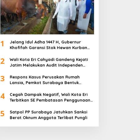
1
Jelang Idul Adha 1447 H, Gubernur
Khofifah Garansi Stok Hewan Kurban
Jatim Melimpah
2
Wali Kota Eri Cahyadi Gandeng Kejati
Jatim Melakukan Audit Independen
Keuangan PD TSKBS
3
Respons Kasus Perusakan Rumah
Lansia, Pemkot Surabaya Bentuk
Satgas Anti-Preman
4
Cegah Dampak Negatif, Wali Kota Eri
Terbitkan SE Pembatasan Penggunaan
Gawai dan Internet untuk Anak
5
Satpol PP Surabaya Jatuhkan Sanksi
Berat Oknum Anggota Terlibat Pungli