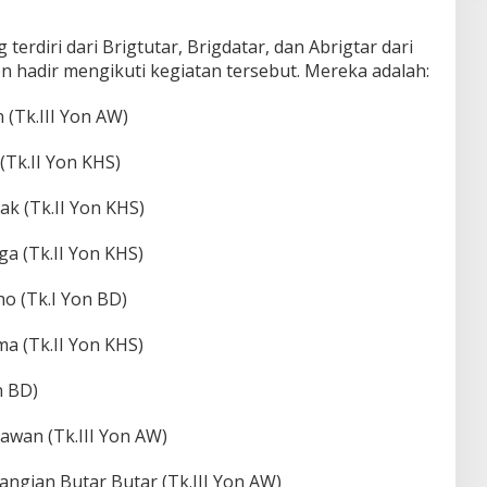
erdiri dari Brigtutar, Brigdatar, dan Abrigtar dari
n hadir mengikuti kegiatan tersebut. Mereka adalah:
 (Tk.III Yon AW)
(Tk.II Yon KHS)
k (Tk.II Yon KHS)
ga (Tk.II Yon KHS)
ho (Tk.I Yon BD)
ma (Tk.II Yon KHS)
n BD)
iawan (Tk.III Yon AW)
angian Butar Butar (Tk.III Yon AW)