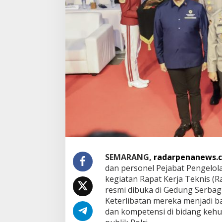
t
i
R
a
k
e
r
n
i
s
H
u
m
a
s
P
o
l
SEMARANG,
radarpenanews.
r
dan personel Pejabat Pengelol
i
kegiatan Rapat Kerja Teknis (
2
resmi dibuka di Gedung Serbag
0
2
Keterlibatan mereka menjadi b
5
dan kompetensi di bidang ke