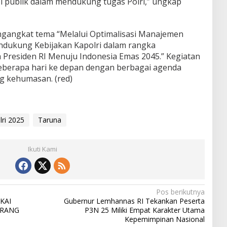
 publik dalam mendukung tugas Polri,” ungkap
ngangkat tema “Melalui Optimalisasi Manajemen
ndukung Kebijakan Kapolri dalam rangka
Presiden RI Menuju Indonesia Emas 2045.” Kegiatan
eberapa hari ke depan dengan berbagai agenda
ng kehumasan. (red)
ri 2025
Taruna
Ikuti Kami
Pos berikutnya
KAI
Gubernur Lemhannas RI Tekankan Peserta
ARANG
P3N 25 Miliki Empat Karakter Utama
Kepemimpinan Nasional