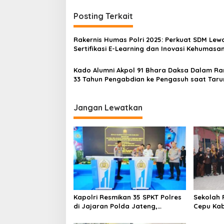
i
Posting Terkait
g
a
Rakernis Humas Polri 2025: Perkuat SDM Lew
s
Sertifikasi E-Learning dan Inovasi Kehumasa
Digital
i
Kado Alumni Akpol 91 Bhara Daksa Dalam R
p
33 Tahun Pengabdian ke Pengasuh saat Tar
o
s
Jangan Lewatkan
Kapolri Resmikan 35 SPKT Polres
Sekolah 
di Jajaran Polda Jateng,
Cepu Kab
Optimalkan Pelayanan