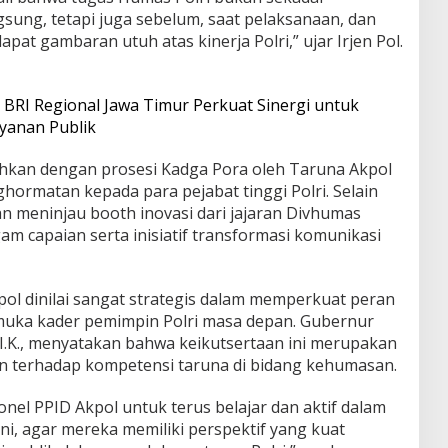
sung, tetapi juga sebelum, saat pelaksanaan, dan
at gambaran utuh atas kinerja Polri,” ujar Irjen Pol.
 BRI Regional Jawa Timur Perkuat Sinergi untuk
yanan Publik
ahkan dengan prosesi Kadga Pora oleh Taruna Akpol
ghormatan kepada para pejabat tinggi Polri. Selain
n meninjau booth inovasi dari jajaran Divhumas
m capaian serta inisiatif transformasi komunikasi
ol dinilai sangat strategis dalam memperkuat peran
muka kader pemimpin Polri masa depan. Gubernur
 S.I.K., menyatakan bahwa keikutsertaan ini merupakan
n terhadap kompetensi taruna di bidang kehumasan.
el PPID Akpol untuk terus belajar dan aktif dalam
ini, agar mereka memiliki perspektif yang kuat