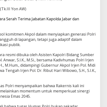
(Tk.III Yon AW)
ara Serah Terima Jabatan Kapolda Jabar dan
bol komitmen Akpol dalam menyiapkan generasi Polri
ngguh di lapangan, tetapi juga adaptif dalam
asi publik.
ra resmi dibuka oleh Asisten Kapolri Bidang Sumber
 Anwar, S.I.K., M.Si., bersama Kadivhumas Polri Irjen
S.H., M.Hum., didampingi Gubernur Akpol Irjen Pol. Midi
wa Tengah Irjen Pol. Dr. Ribut Hari Wibowo, S.H., S.I.K.,
s Polri menyampaikan bahwa Rakernis kali ini
, melainkan momentum untuk memperkuat sinergi
nesia Emas 2045.
li bahwa tugas Humas Polri bukan sekadar