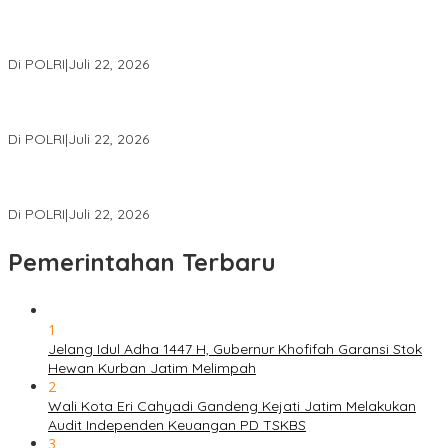
Kortastipidkor Polri Tetapkan Tersangka Kasus Korupsi
Pembiayaan PT PPA–PT BAS, Kerugian Negara Capai Rp38,8
Miliar
Di POLRI
|
Juli 22, 2026
Polri Gelar Training of Trainers Program Paham AI, Perkuat
Literasi Digital Pelajar
Di POLRI
|
Juli 22, 2026
Masuk Daftar Red Notice, Buronan Terorisme Internasional Asal
Palestina Ditangkap di Indonesia
Di POLRI
|
Juli 22, 2026
Pemerintahan Terbaru
1
Jelang Idul Adha 1447 H, Gubernur Khofifah Garansi Stok
Hewan Kurban Jatim Melimpah
2
Wali Kota Eri Cahyadi Gandeng Kejati Jatim Melakukan
Audit Independen Keuangan PD TSKBS
3