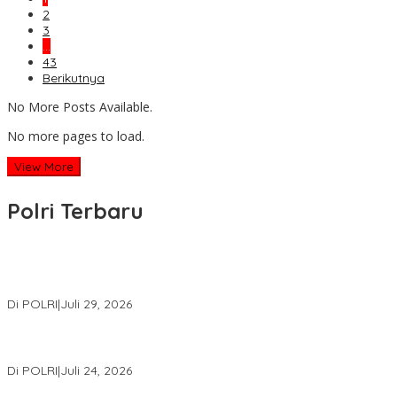
2
3
…
43
Berikutnya
No More Posts Available.
No more pages to load.
View More
Polri Terbaru
Wakapolri Lantik Pengurus Pusat KBPP Polri 2026–2031, Awali
Konsolidasi Organisasi Nasional
Di POLRI
|
Juli 29, 2026
Kapolri: Polri Siap Perkuat Kerja Sama Penegakan Hukum
Internasional Bersama FBI Hadapi Kejahatan Modern
Di POLRI
|
Juli 24, 2026