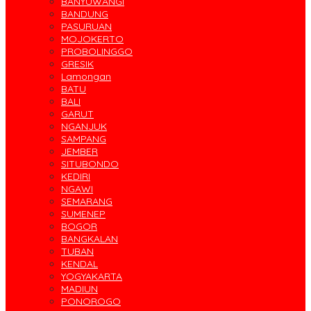
BANYUWANGI
BANDUNG
PASURUAN
MOJOKERTO
PROBOLINGGO
GRESIK
Lamongan
BATU
BALI
GARUT
NGANJUK
SAMPANG
JEMBER
SITUBONDO
KEDIRI
NGAWI
SEMARANG
SUMENEP
BOGOR
BANGKALAN
TUBAN
KENDAL
YOGYAKARTA
MADIUN
PONOROGO