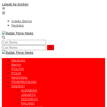
Lewati ke konten
Indeks Berita
Redaksi
Beranda
Berita
POLITIK
POLRI
NASIONAL
PEMERINTAHAN
DAERAH
SURABAYA
JAKARTA
SIDOARJO
MALANG