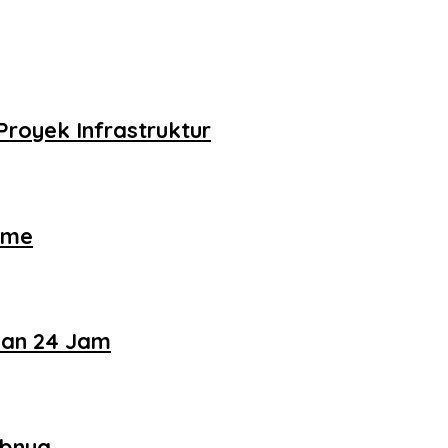
royek Infrastruktur
ame
nan 24 Jam
abnya