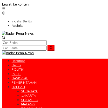
Lewati ke konten
Indeks Berita
Redaksi
Beranda
Berita
POLITIK
POLRI
NASIONAL
PEMERINTAHAN
DAERAH
SURABAYA
JAKARTA
SIDOARJO
MALANG