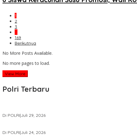
1
2
3
…
169
Berikutnya
No More Posts Available.
No more pages to load.
View More
Polri Terbaru
Wakapolri Lantik Pengurus Pusat KBPP Polri 2026–2031, Awali Kon
Di POLRI
|
Juli 29, 2026
Kapolri: Polri Siap Perkuat Kerja Sama Penegakan Hukum Intern
Di POLRI
|
Juli 24, 2026