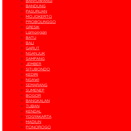
BANYUWANGI
BANDUNG
PASURUAN
MOJOKERTO
PROBOLINGGO
GRESIK
Lamongan
BATU
BALI
GARUT
NGANJUK
SAMPANG
JEMBER
SITUBONDO
KEDIRI
NGAWI
SEMARANG
SUMENEP
BOGOR
BANGKALAN
TUBAN
KENDAL
YOGYAKARTA
MADIUN
PONOROGO