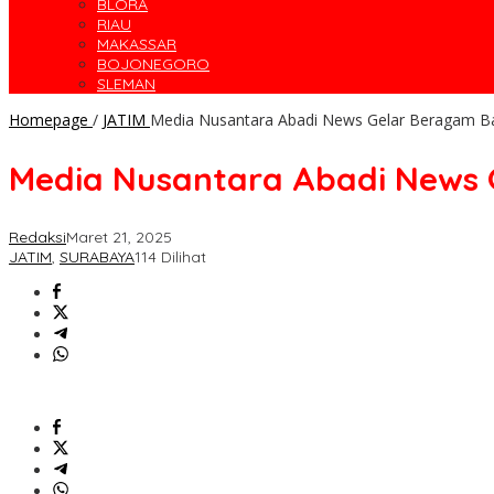
BLORA
RIAU
MAKASSAR
BOJONEGORO
SLEMAN
Homepage
/
JATIM
Media Nusantara Abadi News Gelar Beragam 
Media Nusantara Abadi News
Redaksi
Maret 21, 2025
JATIM
,
SURABAYA
114 Dilihat