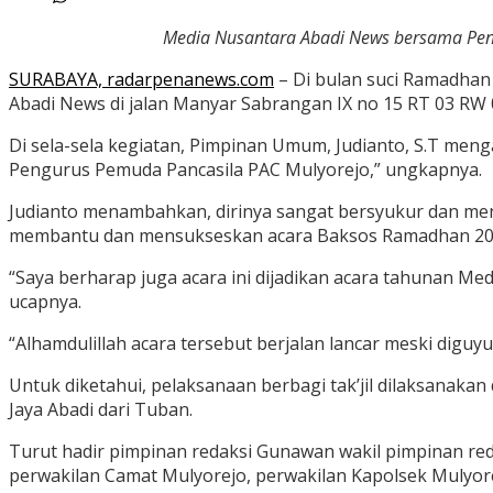
Media Nusantara Abadi News bersama Pengur
SURABAYA, radarpenanews.com
– Di bulan suci Ramadhan
Abadi News di jalan Manyar Sabrangan IX no 15 RT 03 RW
Di sela-sela kegiatan, Pimpinan Umum, Judianto, S.T meng
Pengurus Pemuda Pancasila PAC Mulyorejo,” ungkapnya.
Judianto menambahkan, dirinya sangat bersyukur dan me
membantu dan mensukseskan acara Baksos Ramadhan 2025 
“Saya berharap juga acara ini dijadikan acara tahunan Me
ucapnya.
“Alhamdulillah acara tersebut berjalan lancar meski diguy
Untuk diketahui, pelaksanaan berbagi tak’jil dilaksanak
Jaya Abadi dari Tuban.
Turut hadir pimpinan redaksi Gunawan wakil pimpinan red
perwakilan Camat Mulyorejo, perwakilan Kapolsek Mulyore