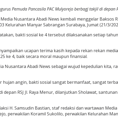
us Pemuda Pancasila PAC Mulyorejo berbagj takjil di depan RSJ
 Media Nusantara Abadi News kembali menggelar Baksos R
 03 Kelurahan Manyar Sabrangan Surabaya, Jumat (21/3/202
atakan, bakti sosial ke 4 tersebut dilaksanakan setiap tah
nyampaikan ucapan terima kasih kepada rekan rekan medi
ke 4, baik secara moral maupun finansial.
dia Nusantara Abadi News sebagai wujud kepedulian kita, r
ur hujan angin, bakti sosial sangat bermanfaat, sangat ter
an di depan RSJ Jl. Raya Menur, dilanjutkan Sholawat, san
aksi H. Samsudin Bastian, staf redaksi dan wartawan Media
jo, perwakilan Koramil Sukolilo, perwakilan Kelurahan Ma