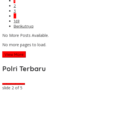
1
2
3
…
169
Berikutnya
No More Posts Available.
No more pages to load.
View More
Polri Terbaru
slide
2
of 5