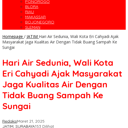
PONOROGO
BLORA
RIAU
MAKASSAR
BOJONEGORO
SLEMAN
Homepage
/
JATIM
Hari Air Sedunia, Wali Kota Eri Cahyadi Ajak
Masyarakat Jaga Kualitas Air Dengan Tidak Buang Sampah Ke
Sungai
Hari Air Sedunia, Wali Kota
Eri Cahyadi Ajak Masyarakat
Jaga Kualitas Air Dengan
Tidak Buang Sampah Ke
Sungai
Redaksi
Maret 21, 2025
JATIM
,
SURABAYA
153 Dilihat