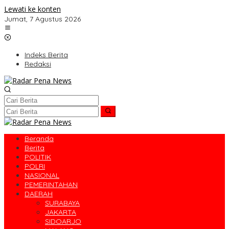
Lewati ke konten
Jumat, 7 Agustus 2026
Indeks Berita
Redaksi
Beranda
Berita
POLITIK
POLRI
NASIONAL
PEMERINTAHAN
DAERAH
SURABAYA
JAKARTA
SIDOARJO