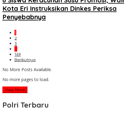
Kota Eri Instruksikan Dinkes Periksa
Penyebabnya
1
2
3
…
169
Berikutnya
No More Posts Available.
No more pages to load.
View More
Polri Terbaru
Wakapolri Lantik Pengurus Pusat KBPP Polri 2026–2031, Awali
Konsolidasi Organisasi Nasional