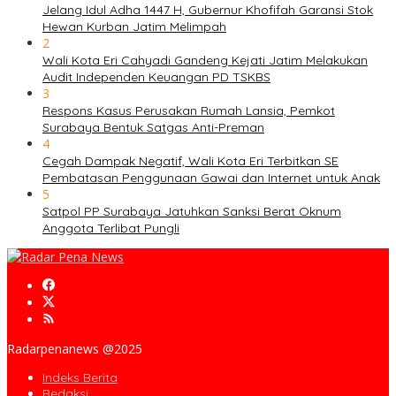
Jelang Idul Adha 1447 H, Gubernur Khofifah Garansi Stok
Hewan Kurban Jatim Melimpah
2
Wali Kota Eri Cahyadi Gandeng Kejati Jatim Melakukan
Audit Independen Keuangan PD TSKBS
3
Respons Kasus Perusakan Rumah Lansia, Pemkot
Surabaya Bentuk Satgas Anti-Preman
4
Cegah Dampak Negatif, Wali Kota Eri Terbitkan SE
Pembatasan Penggunaan Gawai dan Internet untuk Anak
5
Satpol PP Surabaya Jatuhkan Sanksi Berat Oknum
Anggota Terlibat Pungli
Radarpenanews @2025
Indeks Berita
Redaksi