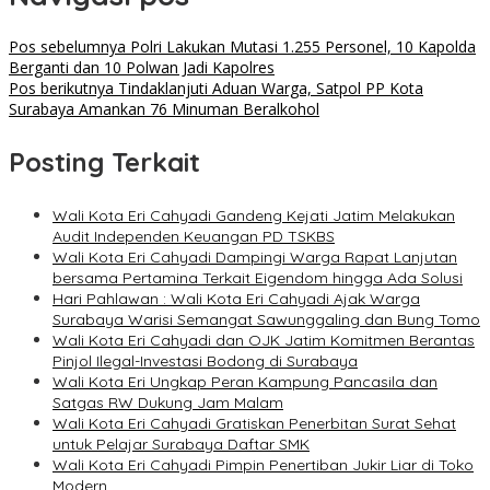
Pos sebelumnya
Polri Lakukan Mutasi 1.255 Personel, 10 Kapolda
Berganti dan 10 Polwan Jadi Kapolres
Pos berikutnya
Tindaklanjuti Aduan Warga, Satpol PP Kota
Surabaya Amankan 76 Minuman Beralkohol
Posting Terkait
Wali Kota Eri Cahyadi Gandeng Kejati Jatim Melakukan
Audit Independen Keuangan PD TSKBS
Wali Kota Eri Cahyadi Dampingi Warga Rapat Lanjutan
bersama Pertamina Terkait Eigendom hingga Ada Solusi
Hari Pahlawan : Wali Kota Eri Cahyadi Ajak Warga
Surabaya Warisi Semangat Sawunggaling dan Bung Tomo
Wali Kota Eri Cahyadi dan OJK Jatim Komitmen Berantas
Pinjol Ilegal-Investasi Bodong di Surabaya
Wali Kota Eri Ungkap Peran Kampung Pancasila dan
Satgas RW Dukung Jam Malam
Wali Kota Eri Cahyadi Gratiskan Penerbitan Surat Sehat
untuk Pelajar Surabaya Daftar SMK
Wali Kota Eri Cahyadi Pimpin Penertiban Jukir Liar di Toko
Modern