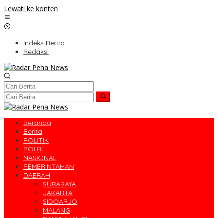
Lewati ke konten
Indeks Berita
Redaksi
Beranda
Berita
POLITIK
POLRI
NASIONAL
PEMERINTAHAN
DAERAH
SURABAYA
JAKARTA
SIDOARJO
MALANG