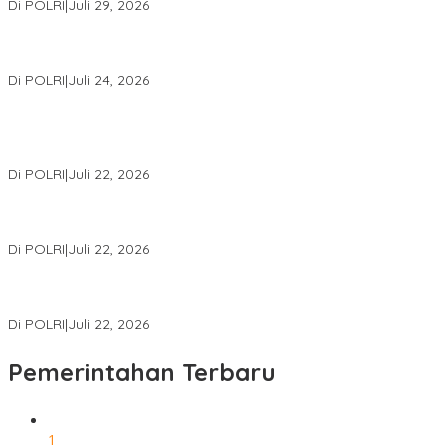
Di POLRI
|
Juli 29, 2026
Kapolri: Polri Siap Perkuat Kerja Sama Penegakan Hukum
Internasional Bersama FBI Hadapi Kejahatan Modern
Di POLRI
|
Juli 24, 2026
Kortastipidkor Polri Tetapkan Tersangka Kasus Korupsi
Pembiayaan PT PPA–PT BAS, Kerugian Negara Capai Rp38,8
Miliar
Di POLRI
|
Juli 22, 2026
Polri Gelar Training of Trainers Program Paham AI, Perkuat
Literasi Digital Pelajar
Di POLRI
|
Juli 22, 2026
Masuk Daftar Red Notice, Buronan Terorisme Internasional Asal
Palestina Ditangkap di Indonesia
Di POLRI
|
Juli 22, 2026
Pemerintahan Terbaru
1