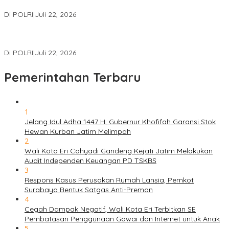
Literasi Digital Pelajar
Di POLRI
|
Juli 22, 2026
Masuk Daftar Red Notice, Buronan Terorisme Internasional Asal
Palestina Ditangkap di Indonesia
Di POLRI
|
Juli 22, 2026
Pemerintahan Terbaru
1
Jelang Idul Adha 1447 H, Gubernur Khofifah Garansi Stok
Hewan Kurban Jatim Melimpah
2
Wali Kota Eri Cahyadi Gandeng Kejati Jatim Melakukan
Audit Independen Keuangan PD TSKBS
3
Respons Kasus Perusakan Rumah Lansia, Pemkot
Surabaya Bentuk Satgas Anti-Preman
4
Cegah Dampak Negatif, Wali Kota Eri Terbitkan SE
Pembatasan Penggunaan Gawai dan Internet untuk Anak
5