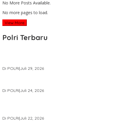
No More Posts Available.
No more pages to load.
View More
Polri Terbaru
Wakapolri Lantik Pengurus Pusat KBPP Polri 2026–2031, Awali
Konsolidasi Organisasi Nasional
Di POLRI
|
Juli 29, 2026
Kapolri: Polri Siap Perkuat Kerja Sama Penegakan Hukum
Internasional Bersama FBI Hadapi Kejahatan Modern
Di POLRI
|
Juli 24, 2026
Kortastipidkor Polri Tetapkan Tersangka Kasus Korupsi
Pembiayaan PT PPA–PT BAS, Kerugian Negara Capai Rp38,8
Miliar
Di POLRI
|
Juli 22, 2026
Polri Gelar Training of Trainers Program Paham AI, Perkuat