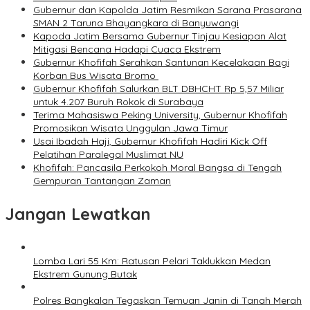
Gubernur dan Kapolda Jatim Resmikan Sarana Prasarana
SMAN 2 Taruna Bhayangkara di Banyuwangi
Kapoda Jatim Bersama Gubernur Tinjau Kesiapan Alat
Mitigasi Bencana Hadapi Cuaca Ekstrem
Gubernur Khofifah Serahkan Santunan Kecelakaan Bagi
Korban Bus Wisata Bromo
Gubernur Khofifah Salurkan BLT DBHCHT Rp 5,57 Miliar
untuk 4.207 Buruh Rokok di Surabaya
Terima Mahasiswa Peking University, Gubernur Khofifah
Promosikan Wisata Unggulan Jawa Timur
Usai Ibadah Haji, Gubernur Khofifah Hadiri Kick Off
Pelatihan Paralegal Muslimat NU
Khofifah: Pancasila Perkokoh Moral Bangsa di Tengah
Gempuran Tantangan Zaman
Jangan Lewatkan
Lomba Lari 55 Km: Ratusan Pelari Taklukkan Medan
Ekstrem Gunung Butak
Polres Bangkalan Tegaskan Temuan Janin di Tanah Merah