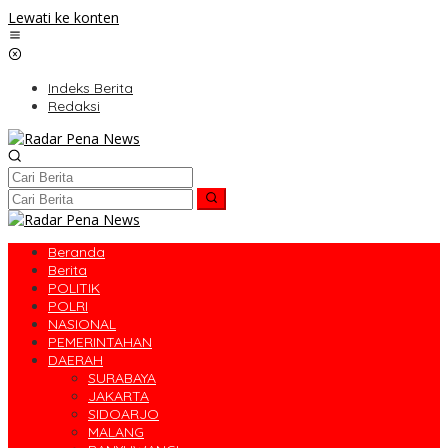
Lewati ke konten
Indeks Berita
Redaksi
Beranda
Berita
POLITIK
POLRI
NASIONAL
PEMERINTAHAN
DAERAH
SURABAYA
JAKARTA
SIDOARJO
MALANG