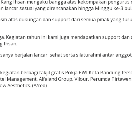
i, Kang Ihsan mengaku bangga atas kekompakan pengurus 
an lancar sesuai yang direncanakan hingga Minggu ke-3 bu
asih atas dukungan dan support dari semua pihak yang tur
rga. Kegiatan tahun ini kami juga mendapatkan support dan 
g Ihsan.
sanya berjalan lancar, sehat serta silaturahmi antar angg
egiatan berbagi takjil gratis Pokja PWI Kota Bandung ter
tel Management, Alfaland Group, Vilour, Perumda Tirtawe
w Aesthetics. (*/red)