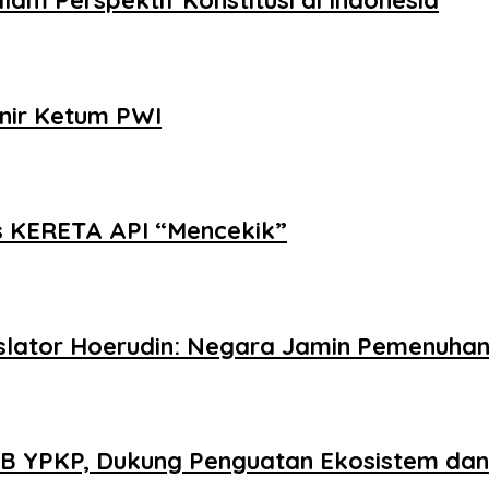
m Perspektif Konstitusi di Indonesia
nir Ketum PWI
as KERETA API “Mencekik”
gislator Hoerudin: Negara Jamin Pemenuha
 YPKP, Dukung Penguatan Ekosistem dan 