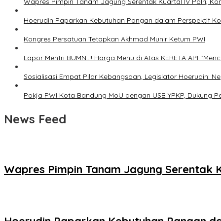
Wapres Pimpin Tanam Jagung Serentak Kuartal IV Polri,
Hoerudin Paparkan Kebutuhan Pangan dalam Perspektif Kons
Kongres Persatuan Tetapkan Akhmad Munir Ketum PWI
Lapor Mentri BUMN..!! Harga Menu di Atas KERETA API “Menc
Sosialisasi Empat Pilar Kebangsaan, Legislator Hoerudin
Pokja PWI Kota Bandung MoU dengan USB YPKP, Dukung Pe
News Feed
Wapres Pimpin Tanam Jagung Serentak K