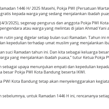
Ramadan 1446 H/ 2025 Masehi, Pokja PWI (Persatuan Wart
il gratis kepada warga yang sedang menjalankan ibadah pua
a (4/3/2025), segenap pengurus dan anggota Pokja PWI Kot
pengendara atau warga yang melintas di jalan Ahmad Yani a
am rutin yang digelar setiap bulan suci Ramadan. Tahun ini
dan kepedulian terhadap umat muslim yang menjalankan ib
lan suci Ramadan tahun ini. Dan kita sebagai keluarga bes
warga yang menjalankan ibadah puasa,” tutur Ketua Pokja P
ain sebagai upaya menunjukan empati dan kepedulian kepa
a besar Pokja PWI Kota Bandung beserta IKWI.
okja PWI Kota Bandung tetap akan menyelenggarakan kegiatan
 sebelumnya, untuk Ramadan 1446 H ini, rencananya setiap 