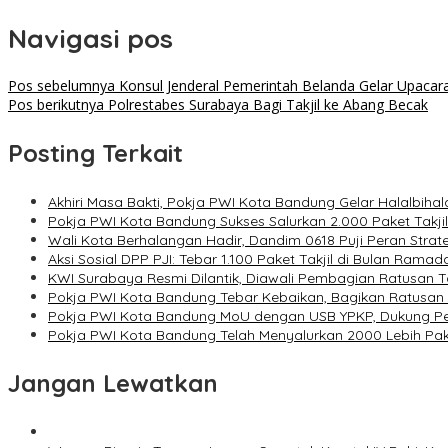
Navigasi pos
Pos sebelumnya
Konsul Jenderal Pemerintah Belanda Gelar Upaca
Pos berikutnya
Polrestabes Surabaya Bagi Takjil ke Abang Becak
Posting Terkait
Akhiri Masa Bakti, Pokja PWI Kota Bandung Gelar Halalbiha
Pokja PWI Kota Bandung Sukses Salurkan 2.000 Paket Takj
Wali Kota Berhalangan Hadir, Dandim 0618 Puji Peran Strate
Aksi Sosial DPP PJI: Tebar 1.100 Paket Takjil di Bulan Ramad
KWI Surabaya Resmi Dilantik, Diawali Pembagian Ratusan T
Pokja PWI Kota Bandung Tebar Kebaikan, Bagikan Ratusan T
Pokja PWI Kota Bandung MoU dengan USB YPKP, Dukung Pe
Pokja PWI Kota Bandung Telah Menyalurkan 2000 Lebih Pake
Jangan Lewatkan