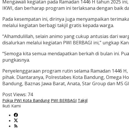
Mengawali kegiatan pada Ramadan 1446 H tahun 2025 in
IKWI, dan berharap program ini terlaksana dengan baik d
Pada kesempatan ini, dirinya juga menyampaikan terimak
melalui kegiatan berbagi takjil gratis kepada warga.
“Alhamdulillah, selain animo yang cukup antusias dari wa
disalurkan melalui kegiatan PWI BERBAGI ini,” ungkap Kan
“Semoga kita semua mendapatkan berkah di bulan ini. Pua
pungkasnya.
Penyelenggaraan program rutin selama Ramadan 1446 H, k
pihak. Diantaranya, Polrestabes Kota Bandung, Omega Ho
Bandung, Baznas Jawa Barat, Anata, Star Group dan MS Glo
Post Views:
74
Pokja PWI Kota Bandung
PWI BERBAGI
Takjil
Ikuti Kami