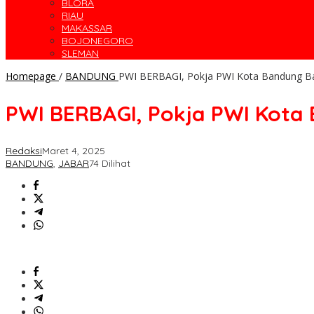
BLORA
RIAU
MAKASSAR
BOJONEGORO
SLEMAN
Homepage
/
BANDUNG
PWI BERBAGI, Pokja PWI Kota Bandung Bag
PWI BERBAGI, Pokja PWI Kota 
Redaksi
Maret 4, 2025
BANDUNG
,
JABAR
74 Dilihat