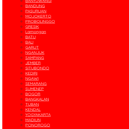
BANYUWANGI
BANDUNG
PASURUAN
MOJOKERTO
PROBOLINGGO
GRESIK
Lamongan
BATU
BALI
GARUT
NGANJUK
SAMPANG
JEMBER
SITUBONDO
KEDIRI
NGAWI
SEMARANG
SUMENEP
BOGOR
BANGKALAN
TUBAN
KENDAL
YOGYAKARTA
MADIUN
PONOROGO