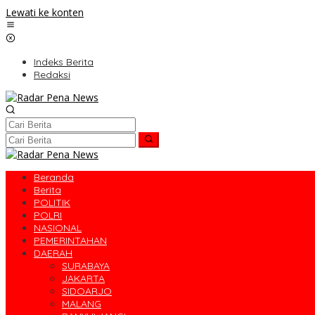
Lewati ke konten
Indeks Berita
Redaksi
Beranda
Berita
POLITIK
POLRI
NASIONAL
PEMERINTAHAN
DAERAH
SURABAYA
JAKARTA
SIDOARJO
MALANG