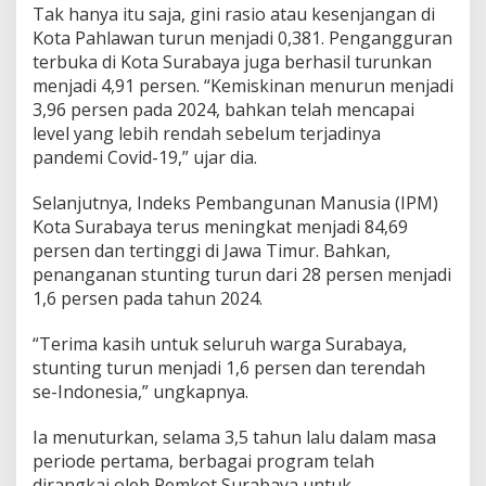
Tak hanya itu saja, gini rasio atau kesenjangan di
g
i
Kota Pahlawan turun menjadi 0,381. Pengangguran
d
terbuka di Kota Surabaya juga berhasil turunkan
i
menjadi 4,91 persen. “Kemiskinan menurun menjadi
J
3,96 persen pada 2024, bahkan telah mencapai
a
level yang lebih rendah sebelum terjadinya
t
i
pandemi Covid-19,” ujar dia.
m
,
Selanjutnya, Indeks Pembangunan Manusia (IPM)
K
Kota Surabaya terus meningkat menjadi 84,69
e
persen dan tertinggi di Jawa Timur. Bahkan,
m
i
penanganan stunting turun dari 28 persen menjadi
s
1,6 persen pada tahun 2024.
k
i
“Terima kasih untuk seluruh warga Surabaya,
n
stunting turun menjadi 1,6 persen dan terendah
a
n
se-Indonesia,” ungkapnya.
I
k
Ia menuturkan, selama 3,5 tahun lalu dalam masa
u
periode pertama, berbagai program telah
t
dirangkai oleh Pemkot Surabaya untuk
T