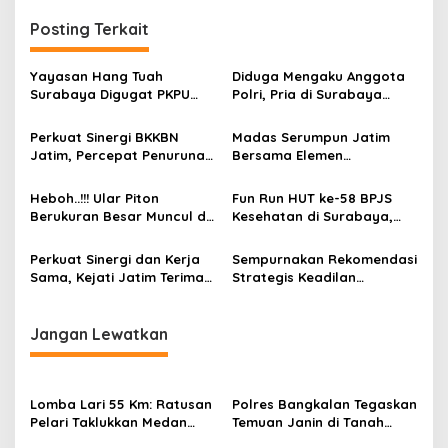
g
Posting Terkait
a
s
Yayasan Hang Tuah
Diduga Mengaku Anggota
Surabaya Digugat PKPU
Polri, Pria di Surabaya
i
Rp6,3 M ke PN Jakpus
Diproses Hukum atas Kasus
p
Dugaan Kekerasan Seksual
Perkuat Sinergi BKKBN
Madas Serumpun Jatim
Jatim, Percepat Penurunan
Bersama Elemen
o
Stunting dan Bangun
Masyarakat Desak
s
Ketahanan Keluarga
Penegakan Hukum Tanpa
Heboh..!!! Ular Piton
Fun Run HUT ke-58 BPJS
Tebang Pilih
Berukuran Besar Muncul di
Kesehatan di Surabaya,
Perkampungan Sidodadi
Bukti Nyata 100%
Surabaya
Kesadaran JKN
Perkuat Sinergi dan Kerja
Sempurnakan Rekomendasi
Sama, Kejati Jatim Terima
Strategis Keadilan
Kunjungan Pimpinan BRI
Restoratif, Jampidum
Regional Surabaya dan
Kejagung RI Gelar FGD di
Malang
Surabaya
Jangan Lewatkan
Lomba Lari 55 Km: Ratusan
Polres Bangkalan Tegaskan
Pelari Taklukkan Medan
Temuan Janin di Tanah
Ekstrem Gunung Butak
Merah Bukan Janin Manusia