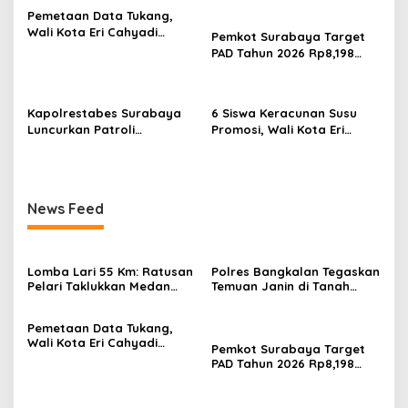
Pemetaan Data Tukang,
Wali Kota Eri Cahyadi
Pemkot Surabaya Target
Prioritaskan Warga
PAD Tahun 2026 Rp8,198
Surabaya untuk Proyek
Triliun dari Sektor Aset dan
Infrastruktur
Reklame
Kapolrestabes Surabaya
6 Siswa Keracunan Susu
Luncurkan Patroli
Promosi, Wali Kota Eri
Houfbereau Bersinar,
Instruksikan Dinkes Periksa
Tegaskan Pelayanan 24
Penyebabnya
Jam
News Feed
Lomba Lari 55 Km: Ratusan
Polres Bangkalan Tegaskan
Pelari Taklukkan Medan
Temuan Janin di Tanah
Ekstrem Gunung Butak
Merah Bukan Janin Manusia
Pemetaan Data Tukang,
Wali Kota Eri Cahyadi
Pemkot Surabaya Target
Prioritaskan Warga
PAD Tahun 2026 Rp8,198
Surabaya untuk Proyek
Triliun dari Sektor Aset dan
Infrastruktur
Reklame