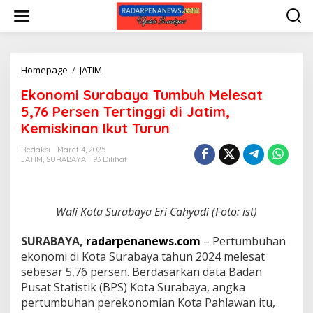
L
e
w
a
t
i
Homepage
/
JATIM
E
k
k
Ekonomi Surabaya Tumbuh Melesat
e
o
k
n
5,76 Persen Tertinggi di Jatim,
o
o
Kemiskinan Ikut Turun
n
m
t
i
Redaksi
Maret 4, 2025
e
S
JATIM
,
SURABAYA
93 Dilihat
n
u
r
a
b
Wali Kota Surabaya Eri Cahyadi (Foto: ist)
a
y
SURABAYA,
radarpenanews.com
– Pertumbuhan
a
ekonomi di Kota Surabaya tahun 2024 melesat
T
sebesar 5,76 persen. Berdasarkan data Badan
u
m
Pusat Statistik (BPS) Kota Surabaya, angka
b
pertumbuhan perekonomian Kota Pahlawan itu,
u