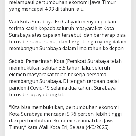
melampaui pertumbuhan ekonomi Jawa Timur
h
yang mencapai 4,93 di tahun lalu.
M
e
l
Wali Kota Surabaya Eri Cahyadi menyampaikan
e
terima kasih kepada seluruh masyarakat Kota
s
Surabaya atas capaian tersebut, dan berharap bisa
a
terus bersama-sama, dan bergotong royong dalam
t
5
membangun Surabaya dalam lima tahun ke depan.
,
7
Sebab, Pemerintah Kota (Pemkot) Surabaya telah
6
membuktikan sekitar 3,5 tahun lalu, seluruh
P
elemen masyarakat telah bekerja bersama
e
r
membangun Surabaya. Di tengah terpaan badai
s
pandemi Covid-19 selama dua tahun, Surabaya
e
terus berupaya bangkit.
n
T
“Kita bisa membuktikan, pertumbuhan ekonomi
e
r
Kota Surabaya mencapai 5,76 persen, lebih tinggi
t
dari pertumbuhan ekonomi nasional dan Jawa
i
Timur,” kata Wali Kota Eri, Selasa (4/3/2025).
n
g