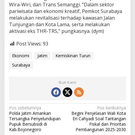
Wira-Wiri, dan Trans Semanggi. “Dalam sektor
pariwisata dan ekonomi kreatif, Pemkot Surabaya
melakukan revitalisasi terhadap kawasan Jalan
Tunjungan dan Kota Lama, serta melakukan
aktivasi eks THR-TRS,” pungkasnya. (dym)
Post Views:
93
Ekonomi
Jatim
Kemiskinan Turun
Surabaya
Ikuti Kami
N
Pos sebelumnya
Pos berikutnya
Polda Jatim Amankan
Begini Penjelasan Wali Kota
a
Tersangka Penyelundupan
Eri Cahyadi Soal Tantangan
v
Pupuk Bersubsidi di
Fiskal dan Prioritas
Kab.Bojonegoro
Pembangunan 2025-2030
i