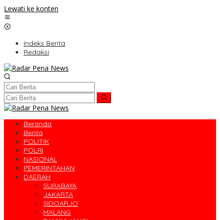
Lewati ke konten
Indeks Berita
Redaksi
Beranda
Berita
POLITIK
POLRI
NASIONAL
PEMERINTAHAN
DAERAH
SURABAYA
JAKARTA
SIDOARJO
MALANG