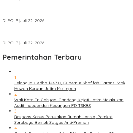
Polri Gelar Training of Trainers Program Paham AI, Perkuat
Literasi Digital Pelajar
Di POLRI
|
Juli 22, 2026
Masuk Daftar Red Notice, Buronan Terorisme Internasional Asal
Palestina Ditangkap di Indonesia
Di POLRI
|
Juli 22, 2026
Pemerintahan Terbaru
1
Jelang Idul Adha 1447 H, Gubernur Khofifah Garansi Stok
Hewan Kurban Jatim Melimpah
2
Wali Kota Eri Cahyadi Gandeng Kejati Jatim Melakukan
Audit Independen Keuangan PD TSKBS
3
Respons Kasus Perusakan Rumah Lansia, Pemkot
Surabaya Bentuk Satgas Anti-Preman
4