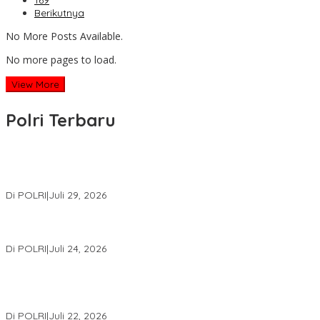
169
Berikutnya
No More Posts Available.
No more pages to load.
View More
Polri Terbaru
Wakapolri Lantik Pengurus Pusat KBPP Polri 2026–2031, Awali
Konsolidasi Organisasi Nasional
Di POLRI
|
Juli 29, 2026
Kapolri: Polri Siap Perkuat Kerja Sama Penegakan Hukum
Internasional Bersama FBI Hadapi Kejahatan Modern
Di POLRI
|
Juli 24, 2026
Kortastipidkor Polri Tetapkan Tersangka Kasus Korupsi
Pembiayaan PT PPA–PT BAS, Kerugian Negara Capai Rp38,8
Miliar
Di POLRI
|
Juli 22, 2026