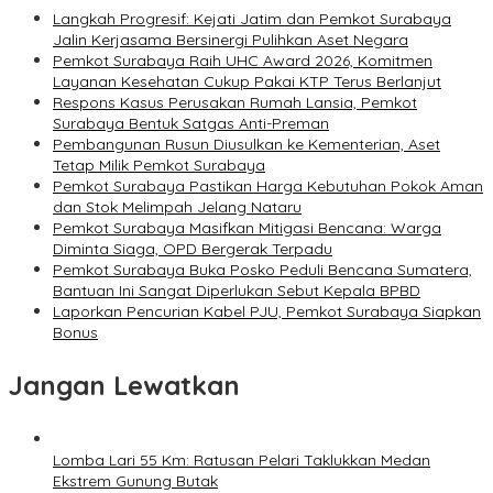
Langkah Progresif: Kejati Jatim dan Pemkot Surabaya
Jalin Kerjasama Bersinergi Pulihkan Aset Negara
Pemkot Surabaya Raih UHC Award 2026, Komitmen
Layanan Kesehatan Cukup Pakai KTP Terus Berlanjut
Respons Kasus Perusakan Rumah Lansia, Pemkot
Surabaya Bentuk Satgas Anti-Preman
Pembangunan Rusun Diusulkan ke Kementerian, Aset
Tetap Milik Pemkot Surabaya
Pemkot Surabaya Pastikan Harga Kebutuhan Pokok Aman
dan Stok Melimpah Jelang Nataru
Pemkot Surabaya Masifkan Mitigasi Bencana: Warga
Diminta Siaga, OPD Bergerak Terpadu
Pemkot Surabaya Buka Posko Peduli Bencana Sumatera,
Bantuan Ini Sangat Diperlukan Sebut Kepala BPBD
Laporkan Pencurian Kabel PJU, Pemkot Surabaya Siapkan
Bonus
Jangan Lewatkan
Lomba Lari 55 Km: Ratusan Pelari Taklukkan Medan
Ekstrem Gunung Butak