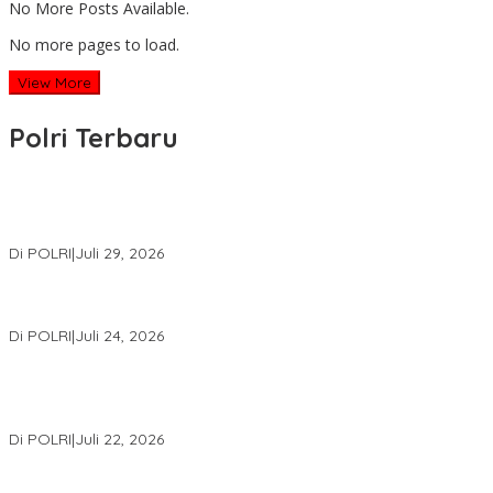
No More Posts Available.
No more pages to load.
View More
Polri Terbaru
Wakapolri Lantik Pengurus Pusat KBPP Polri 2026–2031, Awali
Konsolidasi Organisasi Nasional
Di POLRI
|
Juli 29, 2026
Kapolri: Polri Siap Perkuat Kerja Sama Penegakan Hukum
Internasional Bersama FBI Hadapi Kejahatan Modern
Di POLRI
|
Juli 24, 2026
Kortastipidkor Polri Tetapkan Tersangka Kasus Korupsi
Pembiayaan PT PPA–PT BAS, Kerugian Negara Capai Rp38,8
Miliar
Di POLRI
|
Juli 22, 2026
Polri Gelar Training of Trainers Program Paham AI, Perkuat