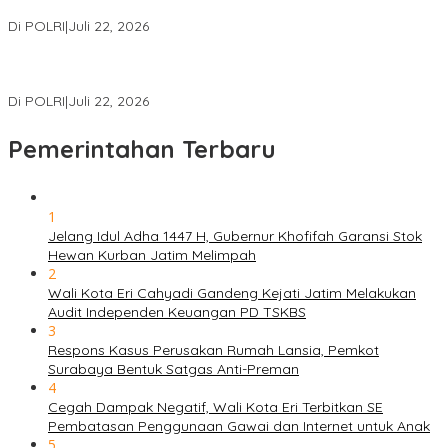
Literasi Digital Pelajar
Di POLRI
|
Juli 22, 2026
Masuk Daftar Red Notice, Buronan Terorisme Internasional Asal
Palestina Ditangkap di Indonesia
Di POLRI
|
Juli 22, 2026
Pemerintahan Terbaru
1
Jelang Idul Adha 1447 H, Gubernur Khofifah Garansi Stok
Hewan Kurban Jatim Melimpah
2
Wali Kota Eri Cahyadi Gandeng Kejati Jatim Melakukan
Audit Independen Keuangan PD TSKBS
3
Respons Kasus Perusakan Rumah Lansia, Pemkot
Surabaya Bentuk Satgas Anti-Preman
4
Cegah Dampak Negatif, Wali Kota Eri Terbitkan SE
Pembatasan Penggunaan Gawai dan Internet untuk Anak
5