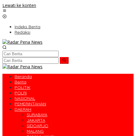
Lewati ke konten
Indeks Berita
Redaksi
Beranda
Berita
POLITIK
POLRI
NASIONAL
PEMERINTAHAN
DAERAH
SURABAYA
JAKARTA
SIDOARJO
MALANG