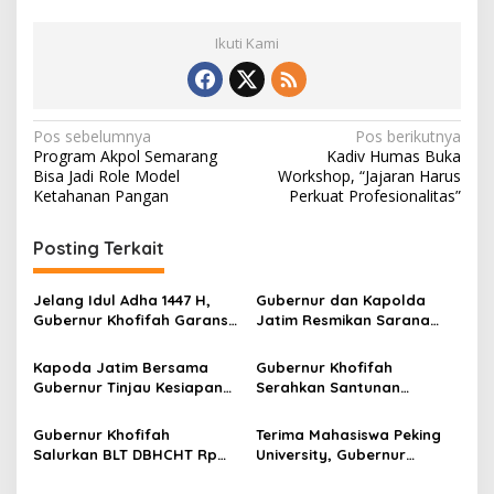
Ikuti Kami
N
Pos sebelumnya
Pos berikutnya
Program Akpol Semarang
Kadiv Humas Buka
a
Bisa Jadi Role Model
Workshop, “Jajaran Harus
v
Ketahanan Pangan
Perkuat Profesionalitas”
i
Posting Terkait
g
a
Jelang Idul Adha 1447 H,
Gubernur dan Kapolda
s
Gubernur Khofifah Garansi
Jatim Resmikan Sarana
Stok Hewan Kurban Jatim
Prasarana SMAN 2 Taruna
i
Melimpah
Bhayangkara di
Kapoda Jatim Bersama
Gubernur Khofifah
p
Banyuwangi
Gubernur Tinjau Kesiapan
Serahkan Santunan
Alat Mitigasi Bencana
Kecelakaan Bagi Korban
o
Hadapi Cuaca Ekstrem
Bus Wisata Bromo
Gubernur Khofifah
Terima Mahasiswa Peking
s
Salurkan BLT DBHCHT Rp
University, Gubernur
5,57 Miliar untuk 4.207
Khofifah Promosikan
Buruh Rokok di Surabaya
Wisata Unggulan Jawa