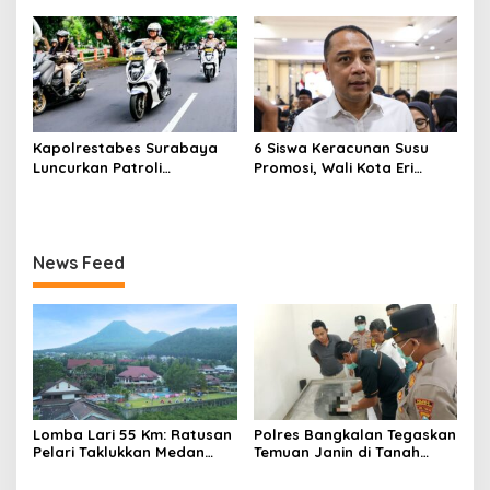
Reklame
Kapolrestabes Surabaya
6 Siswa Keracunan Susu
Luncurkan Patroli
Promosi, Wali Kota Eri
Houfbereau Bersinar,
Instruksikan Dinkes Periksa
Tegaskan Pelayanan 24
Penyebabnya
Jam
News Feed
Lomba Lari 55 Km: Ratusan
Polres Bangkalan Tegaskan
Pelari Taklukkan Medan
Temuan Janin di Tanah
Ekstrem Gunung Butak
Merah Bukan Janin Manusia