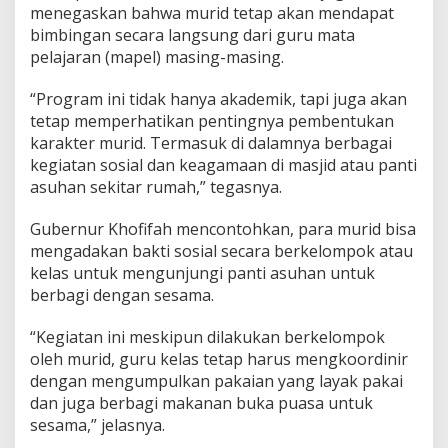
menegaskan bahwa murid tetap akan mendapat
i
bimbingan secara langsung dari guru mata
P
a
pelajaran (mapel) masing-masing.
r
a
“Program ini tidak hanya akademik, tapi juga akan
M
tetap memperhatikan pentingnya pembentukan
u
karakter murid. Termasuk di dalamnya berbagai
r
i
kegiatan sosial dan keagamaan di masjid atau panti
d
asuhan sekitar rumah,” tegasnya.
Gubernur Khofifah mencontohkan, para murid bisa
mengadakan bakti sosial secara berkelompok atau
kelas untuk mengunjungi panti asuhan untuk
berbagi dengan sesama.
“Kegiatan ini meskipun dilakukan berkelompok
oleh murid, guru kelas tetap harus mengkoordinir
dengan mengumpulkan pakaian yang layak pakai
dan juga berbagi makanan buka puasa untuk
sesama,” jelasnya.