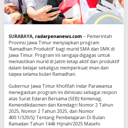
k
a
n
P
r
o
g
SURABAYA,
radarpenanews.com
– Pemerintah
r
Provinsi Jawa Timur menyiapkan program
a
‘Ramadhan Produktif’ bagi murid SMA dan SMK di
m
Jawa Timur. Program ini sengaja digagas untuk
‘
R
memastikan murid di Jatim tetap aktif dan produktif
a
dalam belajar sekaligus memperkuat iman dan
m
taqwa selama bulan Ramadhan.
a
d
Gubernur Jawa Timur Khofifah Indar Parawansa
h
a
menegaskan program ini diinisiasi sebagai respon
n
atas Surat Edaran Bersama (SEB) Kemenag,
P
Kemendikdasmen dan Kemdagri Nomor 2 Tahun
r
2025, Nomor 2 Tahun 2025, dan Nomor
o
d
400.1/320/SJ Tentang Pembelajaran Di Bulan
u
Ramadan Tahun 1446 Hijriah/2025 Masehi.
k