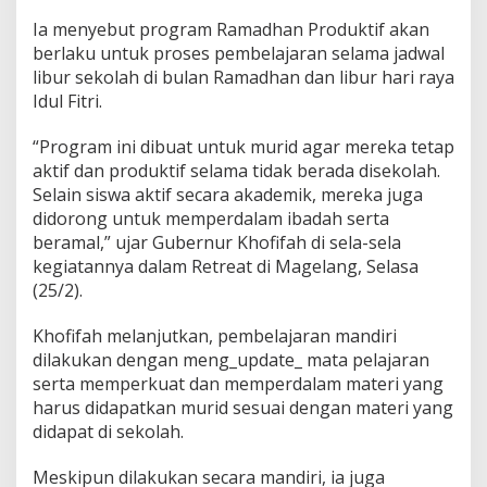
t
Ia menyebut program Ramadhan Produktif akan
i
berlaku untuk proses pembelajaran selama jadwal
f
’
libur sekolah di bulan Ramadhan dan libur hari raya
S
Idul Fitri.
e
l
“Program ini dibuat untuk murid agar mereka tetap
a
aktif dan produktif selama tidak berada disekolah.
m
a
Selain siswa aktif secara akademik, mereka juga
L
didorong untuk memperdalam ibadah serta
i
beramal,” ujar Gubernur Khofifah di sela-sela
b
kegiatannya dalam Retreat di Magelang, Selasa
u
(25/2).
r
S
e
Khofifah melanjutkan, pembelajaran mandiri
k
dilakukan dengan meng_update_ mata pelajaran
o
serta memperkuat dan memperdalam materi yang
l
harus didapatkan murid sesuai dengan materi yang
a
h
didapat di sekolah.
B
a
Meskipun dilakukan secara mandiri, ia juga
g