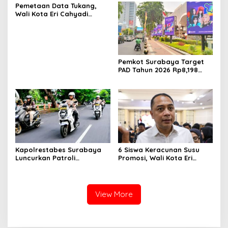
Pemetaan Data Tukang,
Wali Kota Eri Cahyadi
Prioritaskan Warga
Surabaya untuk Proyek
Infrastruktur
Pemkot Surabaya Target
PAD Tahun 2026 Rp8,198
Triliun dari Sektor Aset dan
Reklame
Kapolrestabes Surabaya
6 Siswa Keracunan Susu
Luncurkan Patroli
Promosi, Wali Kota Eri
Houfbereau Bersinar,
Instruksikan Dinkes Periksa
Tegaskan Pelayanan 24
Penyebabnya
Jam
View More