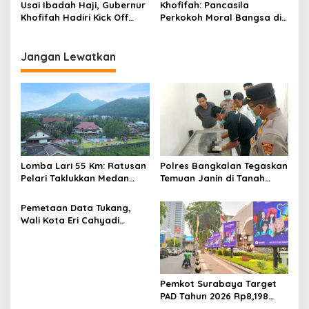
Usai Ibadah Haji, Gubernur
Khofifah: Pancasila
Timur
Khofifah Hadiri Kick Off
Perkokoh Moral Bangsa di
Pelatihan Paralegal
Tengah Gempuran
Muslimat NU
Tantangan Zaman
Jangan Lewatkan
Lomba Lari 55 Km: Ratusan
Polres Bangkalan Tegaskan
Pelari Taklukkan Medan
Temuan Janin di Tanah
Ekstrem Gunung Butak
Merah Bukan Janin Manusia
Pemetaan Data Tukang,
Wali Kota Eri Cahyadi
Prioritaskan Warga
Surabaya untuk Proyek
Infrastruktur
Pemkot Surabaya Target
PAD Tahun 2026 Rp8,198
Triliun dari Sektor Aset dan