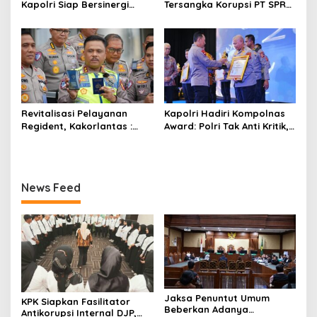
Kapolri Siap Bersinergi
Tersangka Korupsi PT SPR
Hadapi Karhutla
BUMD Riau, Kerugian Capai
Rp33 Miliar
Revitalisasi Pelayanan
Kapolri Hadiri Kompolnas
Regident, Kakorlantas :
Award: Polri Tak Anti Kritik,
Masyarakat Dapat Akses
Komitmen Terus Perbaiki
dengan Mudah
Diri
News Feed
Jaksa Penuntut Umum
KPK Siapkan Fasilitator
Beberkan Adanya
Antikorupsi Internal DJP,