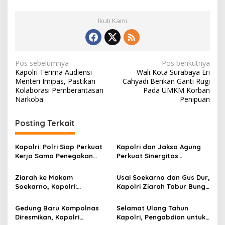
Ikuti Kami
N
Pos sebelumnya
Pos berikutnya
Kapolri Terima Audiensi
Wali Kota Surabaya Eri
a
Menteri Imipas, Pastikan
Cahyadi Berikan Ganti Rugi
v
Kolaborasi Pemberantasan
Pada UMKM Korban
Narkoba
Penipuan
i
g
Posting Terkait
a
s
Kapolri: Polri Siap Perkuat
Kapolri dan Jaksa Agung
Kerja Sama Penegakan
Perkuat Sinergitas
i
Hukum Internasional
Penegakan Hukum,
p
Bersama FBI Hadapi
Pastikan Soliditas Institusi
Ziarah ke Makam
Usai Soekarno dan Gus Dur,
Kejahatan Modern
Soekarno, Kapolri:
Kapolri Ziarah Tabur Bunga
o
Menyerap Nilai Pemimpin
ke Makam Soeharto
s
Bangsa
Gedung Baru Kompolnas
Selamat Ulang Tahun
Diresmikan, Kapolri
Kapolri, Pengabdian untuk