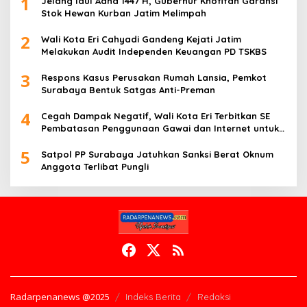
1
Jelang Idul Adha 1447 H, Gubernur Khofifah Garansi
Stok Hewan Kurban Jatim Melimpah
2
Wali Kota Eri Cahyadi Gandeng Kejati Jatim
Melakukan Audit Independen Keuangan PD TSKBS
3
Respons Kasus Perusakan Rumah Lansia, Pemkot
Surabaya Bentuk Satgas Anti-Preman
4
Cegah Dampak Negatif, Wali Kota Eri Terbitkan SE
Pembatasan Penggunaan Gawai dan Internet untuk
Anak
5
Satpol PP Surabaya Jatuhkan Sanksi Berat Oknum
Anggota Terlibat Pungli
Radarpenanews @2025
Indeks Berita
Redaksi