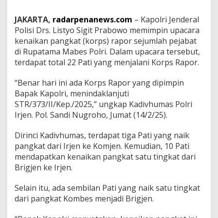
n
P
JAKARTA,
radarpenanews.com
– Kapolri Jenderal
a
Polisi Drs. Listyo Sigit Prabowo memimpin upacara
n
kenaikan pangkat (korps) rapor sejumlah pejabat
g
k
di Rupatama Mabes Polri. Dalam upacara tersebut,
a
terdapat total 22 Pati yang menjalani Korps Rapor.
t
2
“Benar hari ini ada Korps Rapor yang dipimpin
2
Bapak Kapolri, menindaklanjuti
P
a
STR/373/II/Kep./2025,” ungkap Kadivhumas Polri
t
Irjen. Pol. Sandi Nugroho, Jumat (14/2/25).
i
P
Dirinci Kadivhumas, terdapat tiga Pati yang naik
o
pangkat dari Irjen ke Komjen. Kemudian, 10 Pati
l
r
mendapatkan kenaikan pangkat satu tingkat dari
i
Brigjen ke Irjen.
Selain itu, ada sembilan Pati yang naik satu tingkat
dari pangkat Kombes menjadi Brigjen.