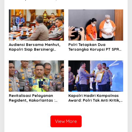
Intervensi dalam Proses
Perkuat Pencegahan dari
Sewa Terminal OTM pada
Dalam
Sidang Lanjutan Korupsi
Pertamina
Audiensi Bersama Menhut,
Polri Tetapkan Dua
Kapolri Siap Bersinergi
Tersangka Korupsi PT SPR
Hadapi Karhutla
BUMD Riau, Kerugian Capai
Rp33 Miliar
Revitalisasi Pelayanan
Kapolri Hadiri Kompolnas
Regident, Kakorlantas :
Award: Polri Tak Anti Kritik,
Masyarakat Dapat Akses
Komitmen Terus Perbaiki
dengan Mudah
Diri
View More