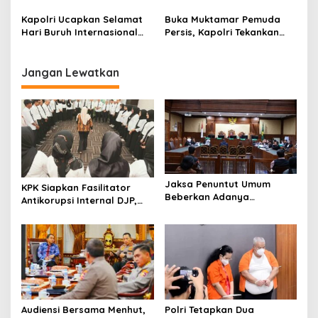
Tegaskan Penguatan
Negeri Terus Menginspirasi
Pengawasan dan Respons
Kapolri Ucapkan Selamat
Buka Muktamar Pemuda
Keluhan Masyarakat
Hari Buruh Internasional
Persis, Kapolri Tekankan
2026, Tekankan Kolaborasi
Sinergi Jaga Stabilitas
untuk Kesejahteraan
Kamtibmas
Pekerja
Jangan Lewatkan
Jaksa Penuntut Umum
KPK Siapkan Fasilitator
Beberkan Adanya
Antikorupsi Internal DJP,
Intervensi dalam Proses
Perkuat Pencegahan dari
Sewa Terminal OTM pada
Dalam
Sidang Lanjutan Korupsi
Pertamina
Audiensi Bersama Menhut,
Polri Tetapkan Dua