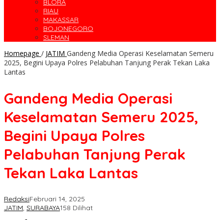
BLORA
RIAU
MAKASSAR
BOJONEGORO
SLEMAN
Homepage
/
JATIM
Gandeng Media Operasi Keselamatan Semeru
2025, Begini Upaya Polres Pelabuhan Tanjung Perak Tekan Laka
Lantas
Gandeng Media Operasi
Keselamatan Semeru 2025,
Begini Upaya Polres
Pelabuhan Tanjung Perak
Tekan Laka Lantas
Redaksi
Februari 14, 2025
JATIM
,
SURABAYA
158 Dilihat