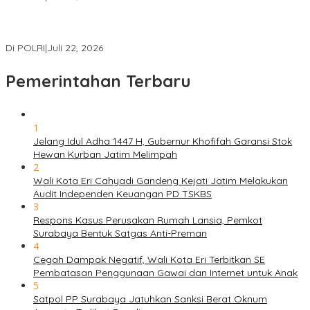
Masuk Daftar Red Notice, Buronan Terorisme Internasional Asal
Palestina Ditangkap di Indonesia
Di POLRI
|
Juli 22, 2026
Pemerintahan Terbaru
1
Jelang Idul Adha 1447 H, Gubernur Khofifah Garansi Stok
Hewan Kurban Jatim Melimpah
2
Wali Kota Eri Cahyadi Gandeng Kejati Jatim Melakukan
Audit Independen Keuangan PD TSKBS
3
Respons Kasus Perusakan Rumah Lansia, Pemkot
Surabaya Bentuk Satgas Anti-Preman
4
Cegah Dampak Negatif, Wali Kota Eri Terbitkan SE
Pembatasan Penggunaan Gawai dan Internet untuk Anak
5
Satpol PP Surabaya Jatuhkan Sanksi Berat Oknum