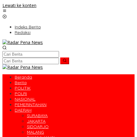
Lewati ke konten
Indeks Berita
Redaksi
Beranda
Berita
POLITIK
POLRI
NASIONAL
PEMERINTAHAN
DAERAH
SURABAYA
JAKARTA
SIDOARJO
MALANG