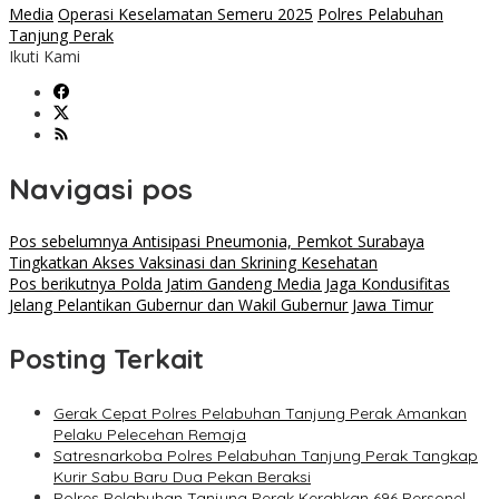
Media
Operasi Keselamatan Semeru 2025
Polres Pelabuhan
Tanjung Perak
Ikuti Kami
Navigasi pos
Pos sebelumnya
Antisipasi Pneumonia, Pemkot Surabaya
Tingkatkan Akses Vaksinasi dan Skrining Kesehatan
Pos berikutnya
Polda Jatim Gandeng Media Jaga Kondusifitas
Jelang Pelantikan Gubernur dan Wakil Gubernur Jawa Timur
Posting Terkait
Gerak Cepat Polres Pelabuhan Tanjung Perak Amankan
Pelaku Pelecehan Remaja
Satresnarkoba Polres Pelabuhan Tanjung Perak Tangkap
Kurir Sabu Baru Dua Pekan Beraksi
Polres Pelabuhan Tanjung Perak Kerahkan 696 Personel