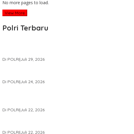
No more pages to load.
View More
Polri Terbaru
Wakapolri Lantik Pengurus Pusat KBPP Polri 2026–2031, Awali
Konsolidasi Organisasi Nasional
Di POLRI
|
Juli 29, 2026
Kapolri: Polri Siap Perkuat Kerja Sama Penegakan Hukum
Internasional Bersama FBI Hadapi Kejahatan Modern
Di POLRI
|
Juli 24, 2026
Kortastipidkor Polri Tetapkan Tersangka Kasus Korupsi
Pembiayaan PT PPA–PT BAS, Kerugian Negara Capai Rp38,8
Miliar
Di POLRI
|
Juli 22, 2026
Polri Gelar Training of Trainers Program Paham AI, Perkuat
Literasi Digital Pelajar
Di POLRI
|
Juli 22, 2026