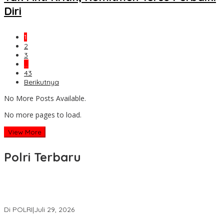
Diri
1
2
3
…
43
Berikutnya
No More Posts Available.
No more pages to load.
View More
Polri Terbaru
Wakapolri Lantik Pengurus Pusat KBPP Polri 2026–2031, Awali
Konsolidasi Organisasi Nasional
Di POLRI
|
Juli 29, 2026