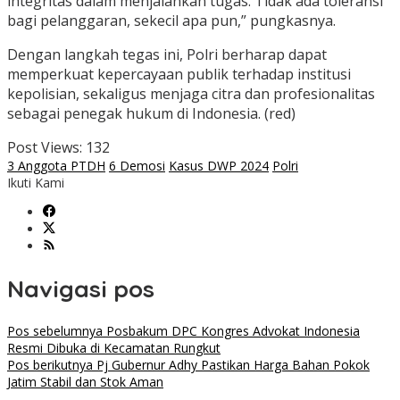
integritas dalam menjalankan tugas. Tidak ada toleransi
bagi pelanggaran, sekecil apa pun,” pungkasnya.
Dengan langkah tegas ini, Polri berharap dapat
memperkuat kepercayaan publik terhadap institusi
kepolisian, sekaligus menjaga citra dan profesionalitas
sebagai penegak hukum di Indonesia. (red)
Post Views:
132
3 Anggota PTDH
6 Demosi
Kasus DWP 2024
Polri
Ikuti Kami
Navigasi pos
Pos sebelumnya
Posbakum DPC Kongres Advokat Indonesia
Resmi Dibuka di Kecamatan Rungkut
Pos berikutnya
Pj Gubernur Adhy Pastikan Harga Bahan Pokok
Jatim Stabil dan Stok Aman