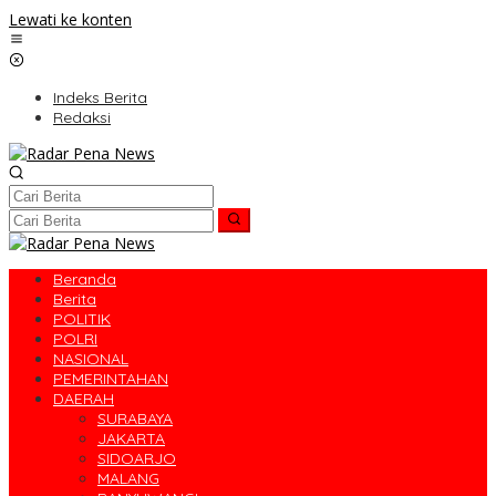
Lewati ke konten
Indeks Berita
Redaksi
Beranda
Berita
POLITIK
POLRI
NASIONAL
PEMERINTAHAN
DAERAH
SURABAYA
JAKARTA
SIDOARJO
MALANG