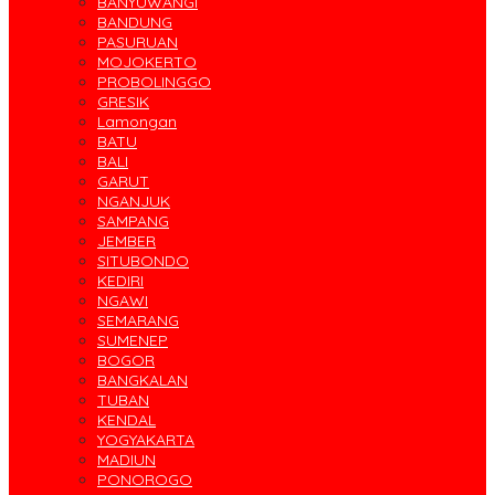
BANYUWANGI
BANDUNG
PASURUAN
MOJOKERTO
PROBOLINGGO
GRESIK
Lamongan
BATU
BALI
GARUT
NGANJUK
SAMPANG
JEMBER
SITUBONDO
KEDIRI
NGAWI
SEMARANG
SUMENEP
BOGOR
BANGKALAN
TUBAN
KENDAL
YOGYAKARTA
MADIUN
PONOROGO