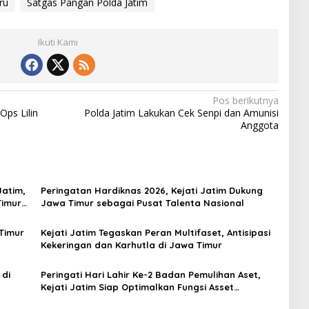
ru
Satgas Pangan Polda Jatim
Ikuti Kami
Pos berikutnya
Ops Lilin
Polda Jatim Lakukan Cek Senpi dan Amunisi
Anggota
Jatim,
Peringatan Hardiknas 2026, Kejati Jatim Dukung
Timur
Jawa Timur sebagai Pusat Talenta Nasional
 Timur
Kejati Jatim Tegaskan Peran Multifaset, Antisipasi
Kekeringan dan Karhutla di Jawa Timur
 di
Peringati Hari Lahir Ke-2 Badan Pemulihan Aset,
Kejati Jatim Siap Optimalkan Fungsi Asset
Recovery di Jawa Timur