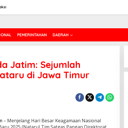
aksi
IONAL
PEMERINTAHAN
DAERAH
a Jatim: Sejumlah
ataru di Jawa Timur
m
– Menjelang Hari Besar Keagamaan Nasional
aru 2025 (Nataru) Tim Satgas Pangan Direktorat