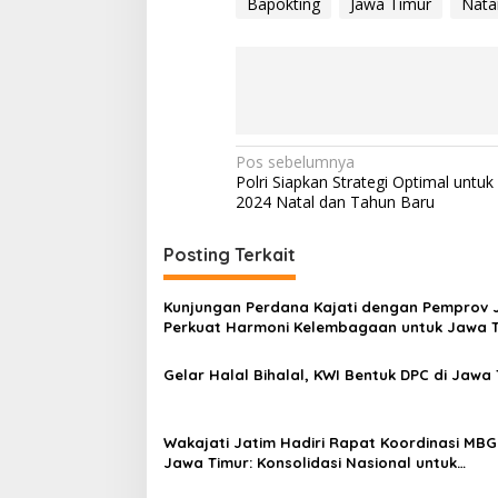
Bapokting
Jawa Timur
Nata
N
Pos sebelumnya
Polri Siapkan Strategi Optimal untuk 
a
2024 Natal dan Tahun Baru
v
i
Posting Terkait
g
Kunjungan Perdana Kajati dengan Pemprov 
a
Perkuat Harmoni Kelembagaan untuk Jawa 
s
Kondusif
Gelar Halal Bihalal, KWI Bentuk DPC di Jawa
i
p
o
Wakajati Jatim Hadiri Rapat Koordinasi MBG
Jawa Timur: Konsolidasi Nasional untuk
s
Implementasi Tepat Sasaran