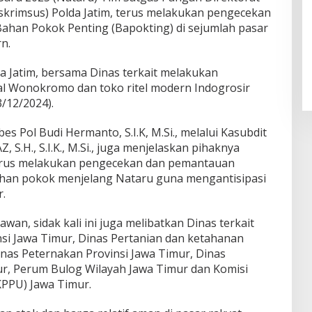
eskrimsus) Polda Jatim, terus melakukan pengecekan
Bahan Pokok Penting (Bapokting) di sejumlah pasar
n.
da Jatim, bersama Dinas terkait melakukan
al Wonokromo dan toko ritel modern Indogrosir
/12/2024).
s Pol Budi Hermanto, S.I.K, M.Si., melalui Kasubdit
 S.H., S.I.K., M.Si., juga menjelaskan pihaknya
terus melakukan pengecekan dan pemantauan
han pokok menjelang Nataru guna mengantisipasi
r.
awan, sidak kali ini juga melibatkan Dinas terkait
nsi Jawa Timur, Dinas Pertanian dan ketahanan
inas Peternakan Provinsi Jawa Timur, Dinas
r, Perum Bulog Wilayah Jawa Timur dan Komisi
PPU) Jawa Timur.