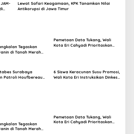
 JAM-
Lewat Safari Keagamaan, KPK Tanamkan Nilai
di
Antikorupsi di Jawa Timur
Pemetaan Data Tukang, Wali
Kota Eri Cahyadi Prioritaskan
angkalan Tegaskan
Warga Surabaya untuk Proyek
anin di Tanah Merah
Infrastruktur
nin Manusia
stabes Surabaya
6 Siswa Keracunan Susu Promosi,
n Patroli Houfbereau
Wali Kota Eri Instruksikan Dinkes
, Tegaskan Pelayanan 24
Periksa Penyebabnya
Pemetaan Data Tukang, Wali
Kota Eri Cahyadi Prioritaskan
angkalan Tegaskan
Warga Surabaya untuk Proyek
anin di Tanah Merah
Infrastruktur
nin Manusia