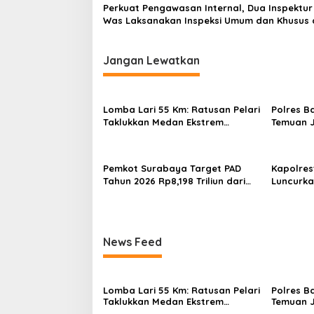
Perkuat Pengawasan Internal, Dua Inspektur
Was Laksanakan Inspeksi Umum dan Khusus 
Jawa Timur
Jangan Lewatkan
Lomba Lari 55 Km: Ratusan Pelari
Polres B
Taklukkan Medan Ekstrem
Temuan J
Gunung Butak
Bukan Ja
Pemkot Surabaya Target PAD
Kapolre
Tahun 2026 Rp8,198 Triliun dari
Luncurka
Sektor Aset dan Reklame
Bersinar
Jam
News Feed
Lomba Lari 55 Km: Ratusan Pelari
Polres B
Taklukkan Medan Ekstrem
Temuan J
Gunung Butak
Bukan Ja