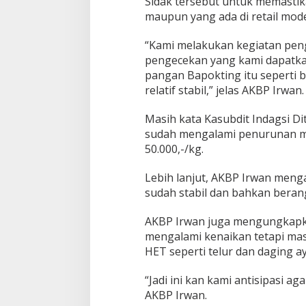
Sidak tersebut untuk memastika
J
maupun yang ada di retail mod
e
l
a
“Kami melakukan kegiatan pen
n
pengecekan yang kami dapatka
g
pangan Bapokting itu seperti b
N
relatif stabil,” jelas AKBP Irwan.
a
t
a
Masih kata Kasubdit Indagsi Dit
r
sudah mengalami penurunan men
u
50.000,-/kg.
d
i
Lebih lanjut, AKBP Irwan meng
J
a
sudah stabil dan bahkan beran
w
a
AKBP Irwan juga mengungkapka
T
mengalami kenaikan tetapi mas
i
HET seperti telur dan daging a
m
u
r
“Jadi ini kan kami antisipasi ag
R
AKBP Irwan.
e