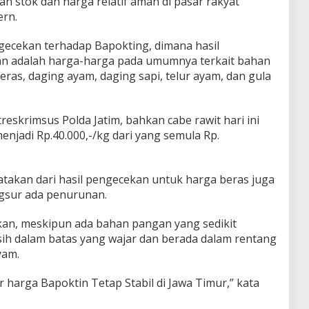
n stok dan harga relatif aman di pasar rakyat
ern.
gecekan terhadap Bapokting, dimana hasil
n adalah harga-harga pada umumnya terkait bahan
eras, daging ayam, daging sapi, telur ayam, dan gula
reskrimsus Polda Jatim, bahkan cabe rawit hari ini
jadi Rp.40.000,-/kg dari yang semula Rp.
atakan dari hasil pengecekan untuk harga beras juga
gsur ada penurunan.
n, meskipun ada bahan pangan yang sedikit
ih dalam batas yang wajar dan berada dalam rentang
yam.
ar harga Bapoktin Tetap Stabil di Jawa Timur,” kata