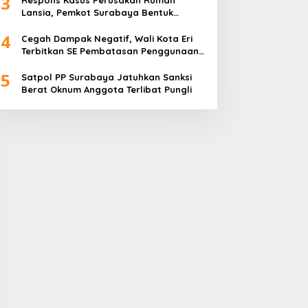
3
Respons Kasus Perusakan Rumah
Lansia, Pemkot Surabaya Bentuk
Satgas Anti-Preman
4
Cegah Dampak Negatif, Wali Kota Eri
Terbitkan SE Pembatasan Penggunaan
Gawai dan Internet untuk Anak
5
Satpol PP Surabaya Jatuhkan Sanksi
Berat Oknum Anggota Terlibat Pungli