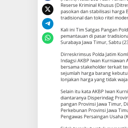
d
Reserse Kriminal Khusus (Ditr
a
pasokan dan stabilisasi harga 
J
tradisional dan toko ritel moder
a
t
i
Kali ini Tim Satgas Pangan Pol
m
pemantauan di pasar tradision
:
Surabaya Jawa Timur, Sabtu (23
S
e
j
Dirreskrimsus Polda Jatim Kombe
u
Indagsi AKBP Iwan Kurniawan AZ,
m
bersama stakeholder terkait 
l
sejumlah harga barang kebutu
a
lonjakan harga yang tidak waja
h
B
a
Selain itu kata AKBP Iwan Kurni
p
diantaranya Disperindag Provi
o
pangan Provinsi Jawa Timur, D
k
Perkebunan Provinsi Jawa Timu
t
i
Pengawas Persaingan Usaha (K
n
g