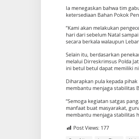
l
Ia menegaskan bahwa tim gabu
a
ketersediaan Bahan Pokok Pent
t
i
f
“Kami akan melakukan pengecek
S
hari dari sebelum Natal sampa
t
secara berkala walaupun Lebara
a
b
i
Selain itu, berdasarkan peneka
l
melalui Dirreskrimsus Polda J
ini betul betul dapat memiliki 
Diharapkan pula kepada pihak 
membantu menjaga stabilitas B
“Semoga kegiatan satgas panga
manfaat buat masyarakat, guna
membantu menjaga stabilitas 
Post Views:
177