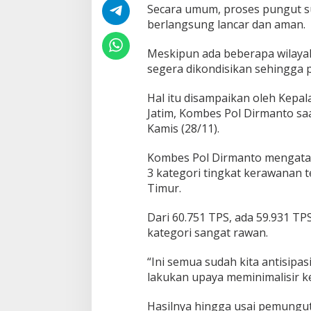
a
Secara umum, proses pungut su
s
berlangsung lancar dan aman.
i
d
Meskipun ada beberapa wilayah
a
n
segera dikondisikan sehingga p
P
e
Hal itu disampaikan oleh Kep
s
Jatim, Kombes Pol Dirmanto sa
a
Kamis (28/11).
n
u
n
Kombes Pol Dirmanto mengata
t
3 kategori tingkat kerawanan 
u
Timur.
k
M
Dari 60.751 TPS, ada 59.931 T
a
s
kategori sangat rawan.
y
a
“Ini semua sudah kita antisipa
r
lakukan upaya meminimalisir k
a
k
a
Hasilnya hingga usai pemungut