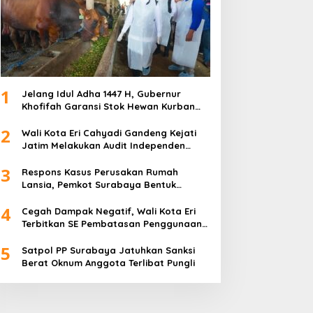
1
Jelang Idul Adha 1447 H, Gubernur
Khofifah Garansi Stok Hewan Kurban
Jatim Melimpah
2
Wali Kota Eri Cahyadi Gandeng Kejati
Jatim Melakukan Audit Independen
Keuangan PD TSKBS
3
Respons Kasus Perusakan Rumah
Lansia, Pemkot Surabaya Bentuk
Satgas Anti-Preman
4
Cegah Dampak Negatif, Wali Kota Eri
Terbitkan SE Pembatasan Penggunaan
Gawai dan Internet untuk Anak
5
Satpol PP Surabaya Jatuhkan Sanksi
Berat Oknum Anggota Terlibat Pungli