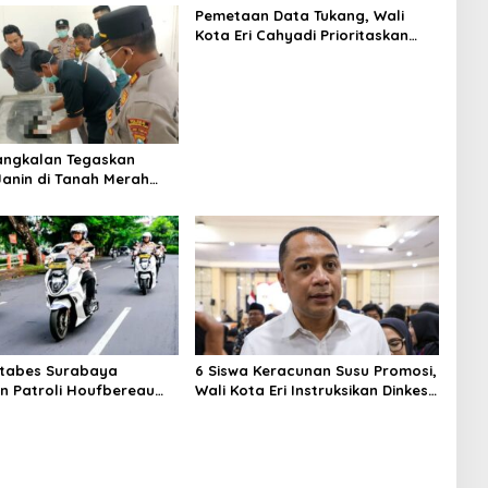
Pemetaan Data Tukang, Wali
Kota Eri Cahyadi Prioritaskan
Warga Surabaya untuk Proyek
Infrastruktur
angkalan Tegaskan
anin di Tanah Merah
nin Manusia
stabes Surabaya
6 Siswa Keracunan Susu Promosi,
n Patroli Houfbereau
Wali Kota Eri Instruksikan Dinkes
, Tegaskan Pelayanan 24
Periksa Penyebabnya