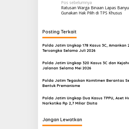
N
Pos sebelumnya
Ratusan Warga Binaan Lapas Bany
a
Gunakan Hak Pilih di TPS Khusus
v
i
Posting Terkait
g
a
Polda Jatim Ungkap 178 Kasus 3C, Amankan 
s
Tersangka Selama Juli 2026
i
Polda Jatim Ungkap 320 Kasus 3C dan Kejah
p
Jalanan Selama Mei 2026
o
Polda Jatim Tegaskan Komitmen Berantas S
s
Bentuk Premanisme
Polda Jatim Ungkap Dua Kasus TPPU, Aset Ha
Narkotika Rp 2,7 Miliar Disita
Jangan Lewatkan