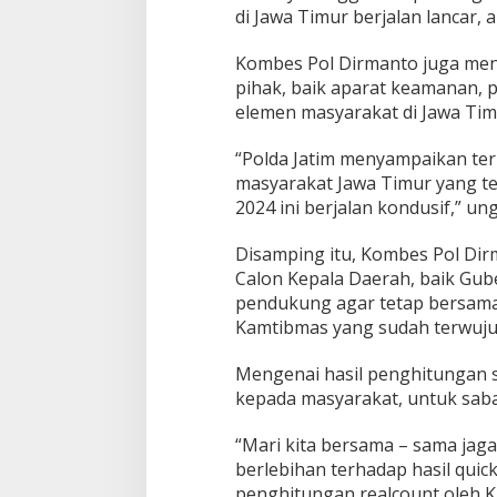
t
di Jawa Timur berjalan lancar, 
Kombes Pol Dirmanto juga men
pihak, baik aparat keamanan,
elemen masyarakat di Jawa Tim
“Polda Jatim menyampaikan te
masyarakat Jawa Timur yang tel
2024 ini berjalan kondusif,” 
Disamping itu, Kombes Pol Di
Calon Kepala Daerah, baik Gub
pendukung agar tetap bersama
Kamtibmas yang sudah terwujud 
Mengenai hasil penghitungan s
kepada masyarakat, untuk saba
“Mari kita bersama – sama jag
berlebihan terhadap hasil qui
penghitungan realcount oleh K