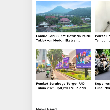
Lomba Lari 55 Km: Ratusan Pelari
Polres B
Taklukkan Medan Ekstrem
Temuan J
Gunung Butak
Bukan Ja
Pemkot Surabaya Target PAD
Kapolre
Tahun 2026 Rp8,198 Triliun dari
Luncurka
Sektor Aset dan Reklame
Bersinar
Jam
News Feed