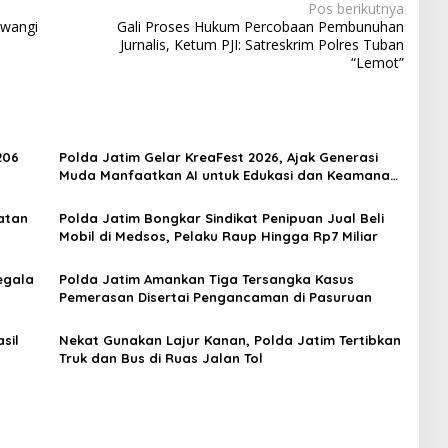
Pos berikutnya
uwangi
Gali Proses Hukum Percobaan Pembunuhan
Jurnalis, Ketum PJI: Satreskrim Polres Tuban
“Lemot”
206
Polda Jatim Gelar KreaFest 2026, Ajak Generasi
Muda Manfaatkan AI untuk Edukasi dan Keamanan
Publik
atan
Polda Jatim Bongkar Sindikat Penipuan Jual Beli
Mobil di Medsos, Pelaku Raup Hingga Rp7 Miliar
egala
Polda Jatim Amankan Tiga Tersangka Kasus
Pemerasan Disertai Pengancaman di Pasuruan
sil
Nekat Gunakan Lajur Kanan, Polda Jatim Tertibkan
Truk dan Bus di Ruas Jalan Tol