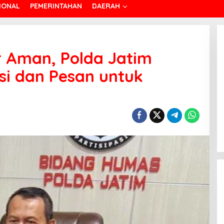
IONAL
PEMERINTAHAN
DAERAH
r Aman, Polda Jatim
si dan Pesan untuk
Wakapolri Lantik Pengurus Pusat
KBPP Polri 2026–2031, Awali
Konsolidasi Organisasi Nasional
Di POLRI
|
Juli 29, 2026