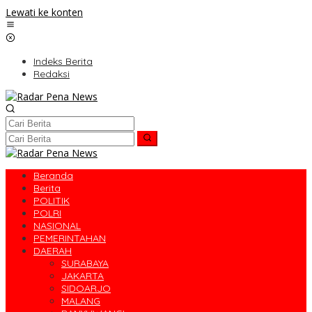
Lewati ke konten
Indeks Berita
Redaksi
Beranda
Berita
POLITIK
POLRI
NASIONAL
PEMERINTAHAN
DAERAH
SURABAYA
JAKARTA
SIDOARJO
MALANG