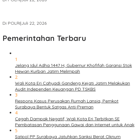
Masuk Daftar Red Notice, Buronan Terorisme Internasional Asal
Palestina Ditangkap di Indonesia
Di POLRI
|
Juli 22, 2026
Pemerintahan Terbaru
1
Jelang Idul Adha 1447 H, Gubernur Khofifah Garansi Stok
Hewan Kurban Jatim Melimpah
2
Wali Kota Eri Cahyadi Gandeng Kejati Jatim Melakukan
Audit Independen Keuangan PD TSKBS
3
Respons Kasus Perusakan Rumah Lansia, Pemkot
Surabaya Bentuk Satgas Anti-Preman
4
Cegah Dampak Negatif, Wali Kota Eri Terbitkan SE
Pembatasan Penggunaan Gawai dan Internet untuk Anak
5
Satpol PP Surabaya Jatuhkan Sanksi Berat Oknum