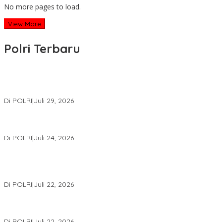
No more pages to load.
View More
Polri Terbaru
Wakapolri Lantik Pengurus Pusat KBPP Polri 2026–2031, Awali
Konsolidasi Organisasi Nasional
Di POLRI
|
Juli 29, 2026
Kapolri: Polri Siap Perkuat Kerja Sama Penegakan Hukum
Internasional Bersama FBI Hadapi Kejahatan Modern
Di POLRI
|
Juli 24, 2026
Kortastipidkor Polri Tetapkan Tersangka Kasus Korupsi
Pembiayaan PT PPA–PT BAS, Kerugian Negara Capai Rp38,8
Miliar
Di POLRI
|
Juli 22, 2026
Polri Gelar Training of Trainers Program Paham AI, Perkuat
Literasi Digital Pelajar
Di POLRI
|
Juli 22, 2026