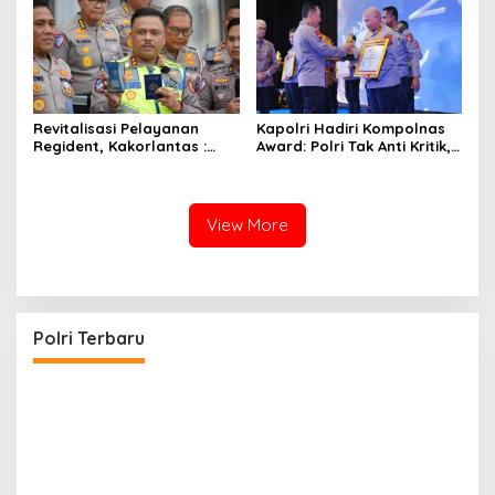
Revitalisasi Pelayanan
Kapolri Hadiri Kompolnas
Regident, Kakorlantas :
Award: Polri Tak Anti Kritik,
Masyarakat Dapat Akses
Komitmen Terus Perbaiki
dengan Mudah
Diri
View More
Kapolri: Polri Siap Perkuat Kerja Sama
Penegakan Hukum Internasional Bersama FBI
Hadapi Kejahatan Modern
Di POLRI
|
Juli 24, 2026
Polri Terbaru