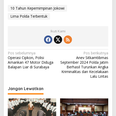
10 Tahun Kepemimpinan Jokowi
Lima Polda Terbentuk
Ikuti Kami
N
Pos sebelumnya
Pos berikutnya
Operasi Cipkon, Polisi
Anev Sitkamtibmas
a
Amankan 47 Motor Diduga
September 2024 Polda Jatim
v
Balapan Liar di Surabaya
Berhasil Turunkan Angka
Kriminalitas dan Kecelakaan
i
Lalu Lintas
g
Jangan Lewatkan
a
s
i
p