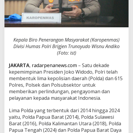
o
k
o
w
i
,
L
Kepala Biro Penerangan Masyarakat (Karopenmas)
i
Divisi Humas Polri Brigjen Trunoyudo Wisnu Andiko
m
a
(Foto: ist)
P
o
JAKARTA
,
radarpenanews.com
– Satu dekade
l
kepemimpinan Presiden Joko Widodo, Polri telah
d
membentuk lima kepolisian daerah (Polda) dan 615
a
T
Polres, Polsek dan Polsubsektor untuk
e
memberikan perlindungan, pengayoman dan
r
pelayanan kepada masyarakat Indonesia.
b
e
Lima Polda yang terbentuk dari 2014 hingga 2024
n
t
yaitu, Polda Papua Barat (2014), Polda Sulawesi
u
Barat (2016), Polda Kalimantan Utara (2018), Polda
k
Papua Tengah (2024) dan Polda Papua Barat Daya