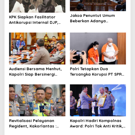
o
s
Jaksa Penuntut Umum
KPK Siapkan Fasilitator
Beberkan Adanya
Antikorupsi Internal DJP,
Intervensi dalam Proses
Perkuat Pencegahan dari
Sewa Terminal OTM pada
Dalam
Sidang Lanjutan Korupsi
Pertamina
Audiensi Bersama Menhut,
Polri Tetapkan Dua
Kapolri Siap Bersinergi
Tersangka Korupsi PT SPR
Hadapi Karhutla
BUMD Riau, Kerugian Capai
Rp33 Miliar
Revitalisasi Pelayanan
Kapolri Hadiri Kompolnas
Regident, Kakorlantas :
Award: Polri Tak Anti Kritik,
Masyarakat Dapat Akses
Komitmen Terus Perbaiki