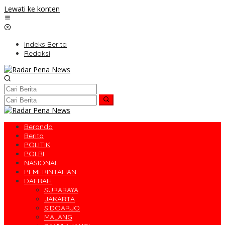
Lewati ke konten
Indeks Berita
Redaksi
Beranda
Berita
POLITIK
POLRI
NASIONAL
PEMERINTAHAN
DAERAH
SURABAYA
JAKARTA
SIDOARJO
MALANG