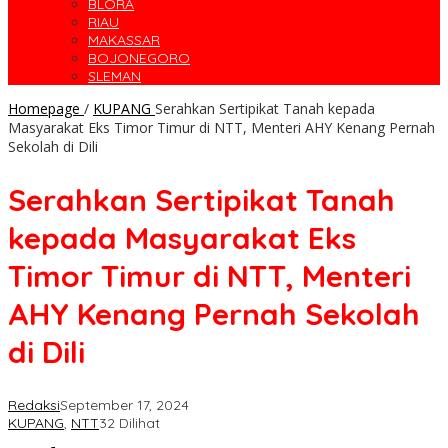
BLORA
RIAU
MAKASSAR
BOJONEGORO
SLEMAN
Homepage
/
KUPANG
Serahkan Sertipikat Tanah kepada
Masyarakat Eks Timor Timur di NTT, Menteri AHY Kenang Pernah
Sekolah di Dili
Serahkan Sertipikat Tanah
kepada Masyarakat Eks
Timor Timur di NTT, Menteri
AHY Kenang Pernah Sekolah
di Dili
Redaksi
September 17, 2024
KUPANG
,
NTT
32 Dilihat