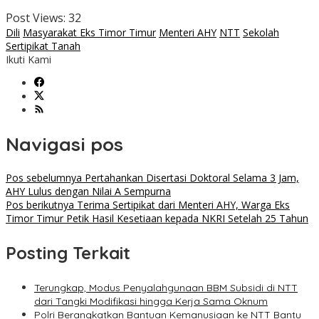
Post Views:
32
Dili
Masyarakat Eks Timor Timur
Menteri AHY
NTT
Sekolah
Sertipikat Tanah
Ikuti Kami
Navigasi pos
Pos sebelumnya
Pertahankan Disertasi Doktoral Selama 3 Jam,
AHY Lulus dengan Nilai A Sempurna
Pos berikutnya
Terima Sertipikat dari Menteri AHY, Warga Eks
Timor Timur Petik Hasil Kesetiaan kepada NKRI Setelah 25 Tahun
Posting Terkait
Terungkap, Modus Penyalahgunaan BBM Subsidi di NTT
dari Tangki Modifikasi hingga Kerja Sama Oknum
Polri Berangkatkan Bantuan Kemanusiaan ke NTT Bantu