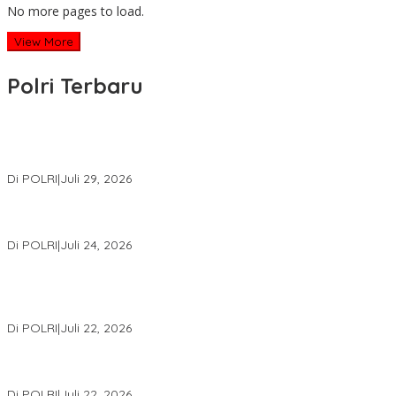
No more pages to load.
View More
Polri Terbaru
Wakapolri Lantik Pengurus Pusat KBPP Polri 2026–2031, Awali
Konsolidasi Organisasi Nasional
Di POLRI
|
Juli 29, 2026
Kapolri: Polri Siap Perkuat Kerja Sama Penegakan Hukum
Internasional Bersama FBI Hadapi Kejahatan Modern
Di POLRI
|
Juli 24, 2026
Kortastipidkor Polri Tetapkan Tersangka Kasus Korupsi
Pembiayaan PT PPA–PT BAS, Kerugian Negara Capai Rp38,8
Miliar
Di POLRI
|
Juli 22, 2026
Polri Gelar Training of Trainers Program Paham AI, Perkuat
Literasi Digital Pelajar
Di POLRI
|
Juli 22, 2026