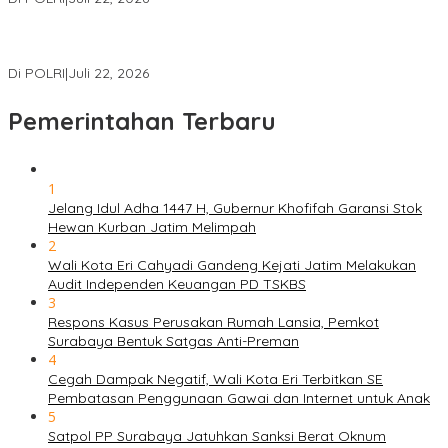
Masuk Daftar Red Notice, Buronan Terorisme Internasional Asal
Palestina Ditangkap di Indonesia
Di POLRI
|
Juli 22, 2026
Pemerintahan Terbaru
1
Jelang Idul Adha 1447 H, Gubernur Khofifah Garansi Stok
Hewan Kurban Jatim Melimpah
2
Wali Kota Eri Cahyadi Gandeng Kejati Jatim Melakukan
Audit Independen Keuangan PD TSKBS
3
Respons Kasus Perusakan Rumah Lansia, Pemkot
Surabaya Bentuk Satgas Anti-Preman
4
Cegah Dampak Negatif, Wali Kota Eri Terbitkan SE
Pembatasan Penggunaan Gawai dan Internet untuk Anak
5
Satpol PP Surabaya Jatuhkan Sanksi Berat Oknum