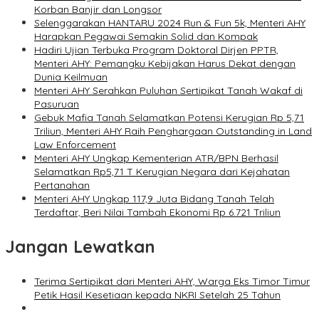
Korban Banjir dan Longsor
Selenggarakan HANTARU 2024 Run & Fun 5k, Menteri AHY
Harapkan Pegawai Semakin Solid dan Kompak
Hadiri Ujian Terbuka Program Doktoral Dirjen PPTR,
Menteri AHY: Pemangku Kebijakan Harus Dekat dengan
Dunia Keilmuan
Menteri AHY Serahkan Puluhan Sertipikat Tanah Wakaf di
Pasuruan
Gebuk Mafia Tanah Selamatkan Potensi Kerugian Rp 5,71
Triliun, Menteri AHY Raih Penghargaan Outstanding in Land
Law Enforcement
Menteri AHY Ungkap Kementerian ATR/BPN Berhasil
Selamatkan Rp5,71 T Kerugian Negara dari Kejahatan
Pertanahan
Menteri AHY Ungkap 117,9 Juta Bidang Tanah Telah
Terdaftar, Beri Nilai Tambah Ekonomi Rp 6.721 Triliun
Jangan Lewatkan
Terima Sertipikat dari Menteri AHY, Warga Eks Timor Timur
Petik Hasil Kesetiaan kepada NKRI Setelah 25 Tahun