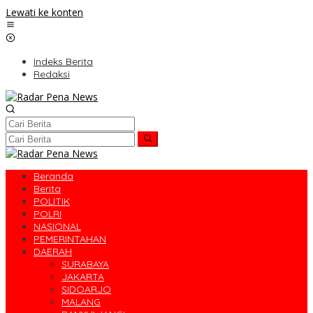
Lewati ke konten
Indeks Berita
Redaksi
Beranda
Berita
POLITIK
POLRI
NASIONAL
PEMERINTAHAN
DAERAH
SURABAYA
JAKARTA
SIDOARJO
MALANG