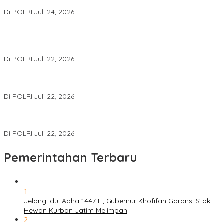
Internasional Bersama FBI Hadapi Kejahatan Modern
Di POLRI
|
Juli 24, 2026
Kortastipidkor Polri Tetapkan Tersangka Kasus Korupsi
Pembiayaan PT PPA–PT BAS, Kerugian Negara Capai Rp38,8
Miliar
Di POLRI
|
Juli 22, 2026
Polri Gelar Training of Trainers Program Paham AI, Perkuat
Literasi Digital Pelajar
Di POLRI
|
Juli 22, 2026
Masuk Daftar Red Notice, Buronan Terorisme Internasional Asal
Palestina Ditangkap di Indonesia
Di POLRI
|
Juli 22, 2026
Pemerintahan Terbaru
1
Jelang Idul Adha 1447 H, Gubernur Khofifah Garansi Stok
Hewan Kurban Jatim Melimpah
2