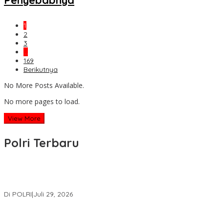
1
2
3
…
169
Berikutnya
No More Posts Available.
No more pages to load.
View More
Polri Terbaru
Wakapolri Lantik Pengurus Pusat KBPP Polri 2026–2031, Awali
Konsolidasi Organisasi Nasional
Di POLRI
|
Juli 29, 2026
Kapolri: Polri Siap Perkuat Kerja Sama Penegakan Hukum