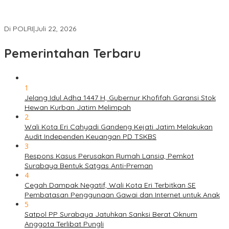
Masuk Daftar Red Notice, Buronan Terorisme Internasional Asal
Palestina Ditangkap di Indonesia
Di POLRI
|
Juli 22, 2026
Pemerintahan Terbaru
1
Jelang Idul Adha 1447 H, Gubernur Khofifah Garansi Stok
Hewan Kurban Jatim Melimpah
2
Wali Kota Eri Cahyadi Gandeng Kejati Jatim Melakukan
Audit Independen Keuangan PD TSKBS
3
Respons Kasus Perusakan Rumah Lansia, Pemkot
Surabaya Bentuk Satgas Anti-Preman
4
Cegah Dampak Negatif, Wali Kota Eri Terbitkan SE
Pembatasan Penggunaan Gawai dan Internet untuk Anak
5
Satpol PP Surabaya Jatuhkan Sanksi Berat Oknum
Anggota Terlibat Pungli