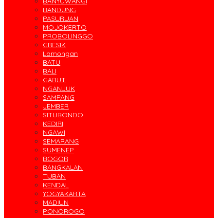
BANYUWANGI
BANDUNG
PASURUAN
MOJOKERTO
PROBOLINGGO
GRESIK
Lamongan
BATU
BALI
GARUT
NGANJUK
SAMPANG
JEMBER
SITUBONDO
KEDIRI
NGAWI
SEMARANG
SUMENEP
BOGOR
BANGKALAN
TUBAN
KENDAL
YOGYAKARTA
MADIUN
PONOROGO