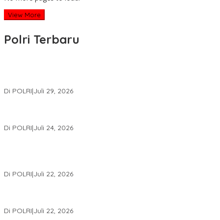
View More
Polri Terbaru
Wakapolri Lantik Pengurus Pusat KBPP Polri 2026–2031, Awali
Konsolidasi Organisasi Nasional
Di POLRI
|
Juli 29, 2026
Kapolri: Polri Siap Perkuat Kerja Sama Penegakan Hukum
Internasional Bersama FBI Hadapi Kejahatan Modern
Di POLRI
|
Juli 24, 2026
Kortastipidkor Polri Tetapkan Tersangka Kasus Korupsi
Pembiayaan PT PPA–PT BAS, Kerugian Negara Capai Rp38,8
Miliar
Di POLRI
|
Juli 22, 2026
Polri Gelar Training of Trainers Program Paham AI, Perkuat
Literasi Digital Pelajar
Di POLRI
|
Juli 22, 2026