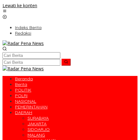
Lewati ke konten
Indeks Berita
Redaksi
Beranda
Berita
POLITIK
POLRI
NASIONAL
PEMERINTAHAN
DAERAH
SURABAYA
JAKARTA
SIDOARJO
MALANG