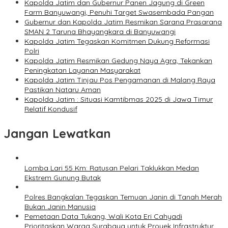
Kapolda Jatim dan Gubernur Panen Jagung di Green
Farm Banyuwangi, Penuhi Target Swasembada Pangan
Gubernur dan Kapolda Jatim Resmikan Sarana Prasarana
SMAN 2 Taruna Bhayangkara di Banyuwangi
Kapolda Jatim Tegaskan Komitmen Dukung Reformasi
Polri
Kapolda Jatim Resmikan Gedung Naya Agra, Tekankan
Peningkatan Layanan Masyarakat
Kapolda Jatim Tinjau Pos Pengamanan di Malang Raya
Pastikan Nataru Aman
Kapolda Jatim : Situasi Kamtibmas 2025 di Jawa Timur
Relatif Kondusif
Jangan Lewatkan
Lomba Lari 55 Km: Ratusan Pelari Taklukkan Medan
Ekstrem Gunung Butak
Polres Bangkalan Tegaskan Temuan Janin di Tanah Merah
Bukan Janin Manusia
Pemetaan Data Tukang, Wali Kota Eri Cahyadi
Prioritaskan Warga Surabaya untuk Proyek Infrastruktur