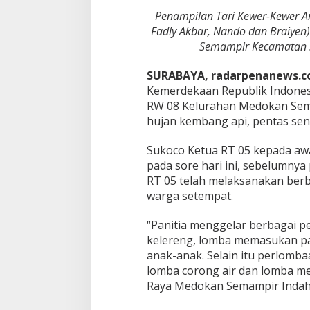
a
Penampilan Tari Kewer-Kewer 
n
K
Fadly Akbar, Nando dan Braiyen
e
Semampir Kecamatan Su
m
b
SURABAYA, radarpenanews.
a
Kemerdekaan Republik Indonesi
n
g
RW 08 Kelurahan Medokan Sema
A
hujan kembang api, pentas sen
p
i
Sukoco Ketua RT 05 kepada aw
d
pada sore hari ini, sebelumnya
a
n
RT 05 telah melaksanakan ber
P
warga setempat.
a
n
“Panitia menggelar berbagai p
g
kelereng, lomba memasukan pa
g
u
anak-anak. Selain itu perlomb
n
lomba corong air dan lomba men
g
Raya Medokan Semampir Indah 
H
i