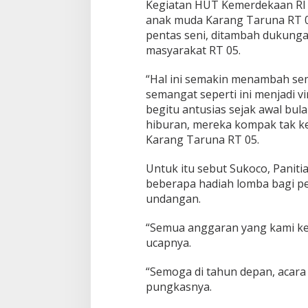
Kegiatan HUT Kemerdekaan RI 
b
u
anak muda Karang Taruna RT 
r
pentas seni, ditambah dukung
a
masyarakat RT 05.
n
“Hal ini semakin menambah sem
semangat seperti ini menjadi v
begitu antusias sejak awal bul
hiburan, mereka kompak tak ke
Karang Taruna RT 05.
Untuk itu sebut Sukoco, Panit
beberapa hadiah lomba bagi p
undangan.
“Semua anggaran yang kami ke
ucapnya.
“Semoga di tahun depan, acara 
pungkasnya.