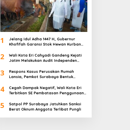
1
Jelang Idul Adha 1447 H, Gubernur
Khofifah Garansi Stok Hewan Kurban
Jatim Melimpah
2
Wali Kota Eri Cahyadi Gandeng Kejati
Jatim Melakukan Audit Independen
Keuangan PD TSKBS
3
Respons Kasus Perusakan Rumah
Lansia, Pemkot Surabaya Bentuk
Satgas Anti-Preman
4
Cegah Dampak Negatif, Wali Kota Eri
Terbitkan SE Pembatasan Penggunaan
Gawai dan Internet untuk Anak
5
Satpol PP Surabaya Jatuhkan Sanksi
Berat Oknum Anggota Terlibat Pungli