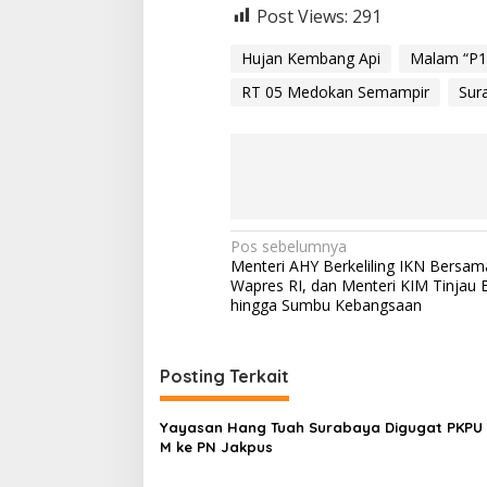
Post Views:
291
Hujan Kembang Api
Malam “P1
RT 05 Medokan Semampir
Sur
N
Pos sebelumnya
Menteri AHY Berkeliling IKN Bersam
a
Wapres RI, dan Menteri KIM Tinjau
v
hingga Sumbu Kebangsaan
i
g
Posting Terkait
a
s
Yayasan Hang Tuah Surabaya Digugat PKPU 
M ke PN Jakpus
i