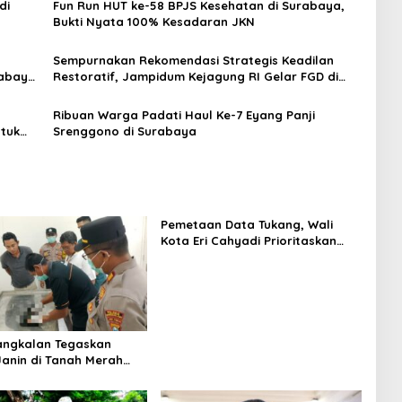
di
Fun Run HUT ke-58 BPJS Kesehatan di Surabaya,
Bukti Nyata 100% Kesadaran JKN
Sempurnakan Rekomendasi Strategis Keadilan
rabaya
Restoratif, Jampidum Kejagung RI Gelar FGD di
Surabaya
Ribuan Warga Padati Haul Ke-7 Eyang Panji
ntuk
Srenggono di Surabaya
Pemetaan Data Tukang, Wali
Kota Eri Cahyadi Prioritaskan
Warga Surabaya untuk Proyek
Infrastruktur
angkalan Tegaskan
anin di Tanah Merah
nin Manusia