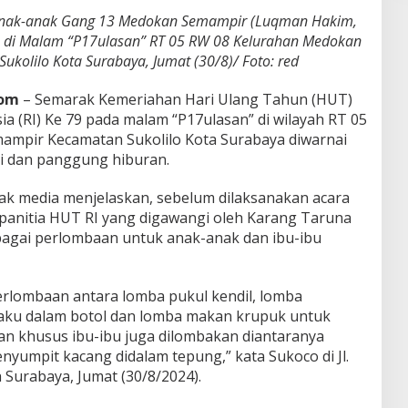
Anak-anak Gang 13 Medokan Semampir (Luqman Hakim,
) di Malam “P17ulasan” RT 05 RW 08 Kelurahan Medokan
kolilo Kota Surabaya, Jumat (30/8)/ Foto: red
com
– Semarak Kemeriahan Hari Ulang Tahun (HUT)
a (RI) Ke 79 pada malam “P17ulasan” di wilayah RT 05
mpir Kecamatan Sukolilo Kota Surabaya diwarnai
i dan panggung hiburan.
ak media menjelaskan, sebelum dilaksanakan acara
 panitia HUT RI yang digawangi oleh Karang Taruna
bagai perlombaan untuk anak-anak dan ibu-ibu
erlombaan antara lomba pukul kendil, lomba
ku dalam botol dan lomba makan krupuk untuk
aan khusus ibu-ibu juga dilombakan diantaranya
yumpit kacang didalam tepung,” kata Sukoco di Jl.
Surabaya, Jumat (30/8/2024).