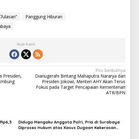
7ulasan”
Panggung Hiburan
abaya
Ikuti Kami
Pos berikutnya
a Presiden,
Dianugerahi Bintang Mahaputra Nararya dari
 Embung
Presiden Jokowi, Menteri AHY Akan Terus
Fokus pada Target Pencapaian Kementerian
ATR/BPN
Rp6,3
Diduga Mengaku Anggota Polri, Pria di Surabaya
Diproses Hukum atas Kasus Dugaan Kekerasan
Seksual