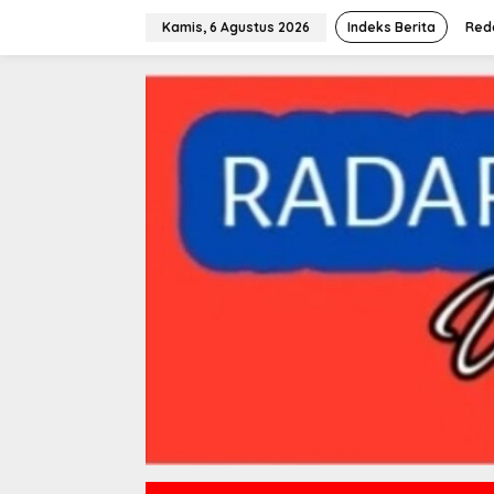
L
e
Kamis, 6 Agustus 2026
Indeks Berita
Red
w
a
t
i
k
e
k
o
n
t
e
n