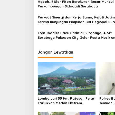
p
Heboh..!!! Ular Piton Berukuran Besar Muncul 
Perkampungan Sidodadi Surabaya
o
s
Perkuat Sinergi dan Kerja Sama, Kejati Jatim
Terima Kunjungan Pimpinan BRI Regional Su
dan Malang
Tren Toddler Rave Hadir di Surabaya, Aloft
Surabaya Pakuwon City Gelar Pesta Musik u
Balita dan Orang Tua
Jangan Lewatkan
Lomba Lari 55 Km: Ratusan Pelari
Polres B
Taklukkan Medan Ekstrem
Temuan J
Gunung Butak
Bukan Ja