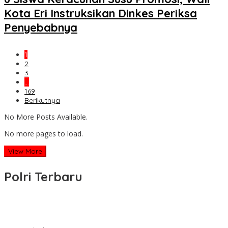
Kota Eri Instruksikan Dinkes Periksa
Penyebabnya
1
2
3
…
169
Berikutnya
No More Posts Available.
No more pages to load.
View More
Polri Terbaru
Wakapolri Lantik Pengurus Pusat KBPP Polri 2026–2031, Awali
Konsolidasi Organisasi Nasional