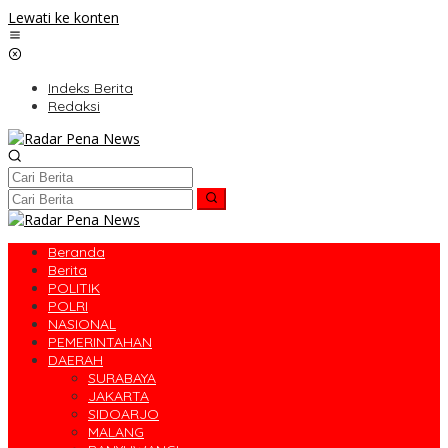
Lewati ke konten
Indeks Berita
Redaksi
Beranda
Berita
POLITIK
POLRI
NASIONAL
PEMERINTAHAN
DAERAH
SURABAYA
JAKARTA
SIDOARJO
MALANG