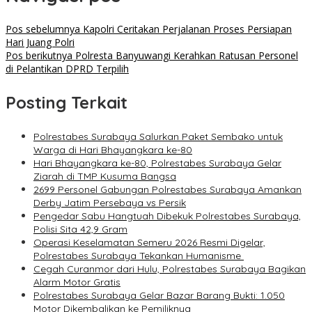
Pos sebelumnya
Kapolri Ceritakan Perjalanan Proses Persiapan
Hari Juang Polri
Pos berikutnya
Polresta Banyuwangi Kerahkan Ratusan Personel
di Pelantikan DPRD Terpilih
Posting Terkait
Polrestabes Surabaya Salurkan Paket Sembako untuk
Warga di Hari Bhayangkara ke-80
Hari Bhayangkara ke-80, Polrestabes Surabaya Gelar
Ziarah di TMP Kusuma Bangsa
2699 Personel Gabungan Polrestabes Surabaya Amankan
Derby Jatim Persebaya vs Persik
Pengedar Sabu Hangtuah Dibekuk Polrestabes Surabaya,
Polisi Sita 42,9 Gram
Operasi Keselamatan Semeru 2026 Resmi Digelar,
Polrestabes Surabaya Tekankan Humanisme
Cegah Curanmor dari Hulu, Polrestabes Surabaya Bagikan
Alarm Motor Gratis
Polrestabes Surabaya Gelar Bazar Barang Bukti: 1.050
Motor Dikembalikan ke Pemiliknya