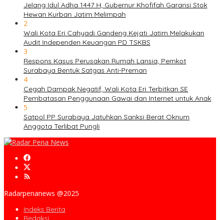
Jelang Idul Adha 1447 H, Gubernur Khofifah Garansi Stok
Hewan Kurban Jatim Melimpah
2
Wali Kota Eri Cahyadi Gandeng Kejati Jatim Melakukan
Audit Independen Keuangan PD TSKBS
3
Respons Kasus Perusakan Rumah Lansia, Pemkot
Surabaya Bentuk Satgas Anti-Preman
4
Cegah Dampak Negatif, Wali Kota Eri Terbitkan SE
Pembatasan Penggunaan Gawai dan Internet untuk Anak
5
Satpol PP Surabaya Jatuhkan Sanksi Berat Oknum
Anggota Terlibat Pungli
Radarpenanews @2025
Indeks Berita
Redaksi