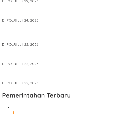
Di POLRI
|
Juli 29, 2026
Kapolri: Polri Siap Perkuat Kerja Sama Penegakan Hukum
Internasional Bersama FBI Hadapi Kejahatan Modern
Di POLRI
|
Juli 24, 2026
Kortastipidkor Polri Tetapkan Tersangka Kasus Korupsi
Pembiayaan PT PPA–PT BAS, Kerugian Negara Capai Rp38,8
Miliar
Di POLRI
|
Juli 22, 2026
Polri Gelar Training of Trainers Program Paham AI, Perkuat
Literasi Digital Pelajar
Di POLRI
|
Juli 22, 2026
Masuk Daftar Red Notice, Buronan Terorisme Internasional Asal
Palestina Ditangkap di Indonesia
Di POLRI
|
Juli 22, 2026
Pemerintahan Terbaru
1