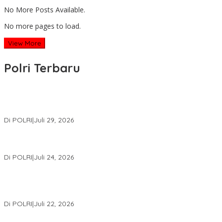
No More Posts Available.
No more pages to load.
View More
Polri Terbaru
Wakapolri Lantik Pengurus Pusat KBPP Polri 2026–2031, Awali
Konsolidasi Organisasi Nasional
Di POLRI
|
Juli 29, 2026
Kapolri: Polri Siap Perkuat Kerja Sama Penegakan Hukum
Internasional Bersama FBI Hadapi Kejahatan Modern
Di POLRI
|
Juli 24, 2026
Kortastipidkor Polri Tetapkan Tersangka Kasus Korupsi
Pembiayaan PT PPA–PT BAS, Kerugian Negara Capai Rp38,8
Miliar
Di POLRI
|
Juli 22, 2026