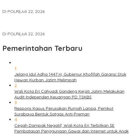
Polri Gelar Training of Trainers Program Paham AI, Perkuat
Literasi Digital Pelajar
Di POLRI
|
Juli 22, 2026
Masuk Daftar Red Notice, Buronan Terorisme Internasional Asal
Palestina Ditangkap di Indonesia
Di POLRI
|
Juli 22, 2026
Pemerintahan Terbaru
1
Jelang Idul Adha 1447 H, Gubernur Khofifah Garansi Stok
Hewan Kurban Jatim Melimpah
2
Wali Kota Eri Cahyadi Gandeng Kejati Jatim Melakukan
Audit Independen Keuangan PD TSKBS
3
Respons Kasus Perusakan Rumah Lansia, Pemkot
Surabaya Bentuk Satgas Anti-Preman
4
Cegah Dampak Negatif, Wali Kota Eri Terbitkan SE
Pembatasan Penggunaan Gawai dan Internet untuk Anak