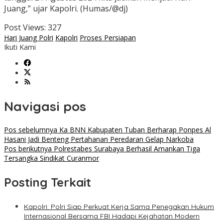
Juang,” ujar Kapolri. (Humas/@dj)
Post Views:
327
Hari Juang Polri
Kapolri
Proses Persiapan
Ikuti Kami
Navigasi pos
Pos sebelumnya
Ka BNN Kabupaten Tuban Berharap Ponpes Al
Hasani Jadi Benteng Pertahanan Peredaran Gelap Narkoba
Pos berikutnya
Polrestabes Surabaya Berhasil Amankan Tiga
Tersangka Sindikat Curanmor
Posting Terkait
Kapolri: Polri Siap Perkuat Kerja Sama Penegakan Hukum
Internasional Bersama FBI Hadapi Kejahatan Modern