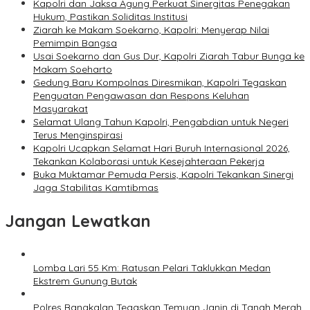
Kapolri dan Jaksa Agung Perkuat Sinergitas Penegakan
Hukum, Pastikan Soliditas Institusi
Ziarah ke Makam Soekarno, Kapolri: Menyerap Nilai
Pemimpin Bangsa
Usai Soekarno dan Gus Dur, Kapolri Ziarah Tabur Bunga ke
Makam Soeharto
Gedung Baru Kompolnas Diresmikan, Kapolri Tegaskan
Penguatan Pengawasan dan Respons Keluhan
Masyarakat
Selamat Ulang Tahun Kapolri, Pengabdian untuk Negeri
Terus Menginspirasi
Kapolri Ucapkan Selamat Hari Buruh Internasional 2026,
Tekankan Kolaborasi untuk Kesejahteraan Pekerja
Buka Muktamar Pemuda Persis, Kapolri Tekankan Sinergi
Jaga Stabilitas Kamtibmas
Jangan Lewatkan
Lomba Lari 55 Km: Ratusan Pelari Taklukkan Medan
Ekstrem Gunung Butak
Polres Bangkalan Tegaskan Temuan Janin di Tanah Merah