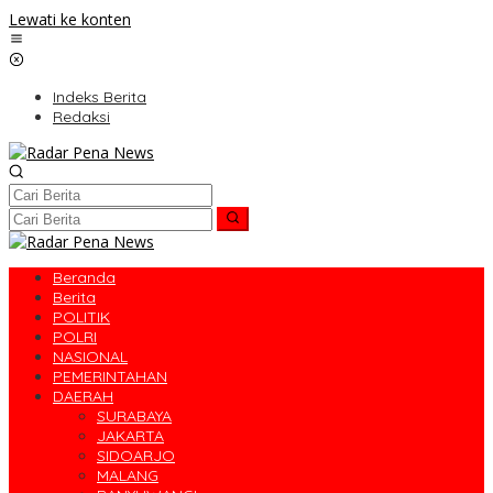
Lewati ke konten
Indeks Berita
Redaksi
Beranda
Berita
POLITIK
POLRI
NASIONAL
PEMERINTAHAN
DAERAH
SURABAYA
JAKARTA
SIDOARJO
MALANG