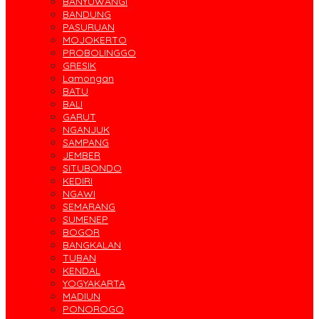
BANYUWANGI
BANDUNG
PASURUAN
MOJOKERTO
PROBOLINGGO
GRESIK
Lamongan
BATU
BALI
GARUT
NGANJUK
SAMPANG
JEMBER
SITUBONDO
KEDIRI
NGAWI
SEMARANG
SUMENEP
BOGOR
BANGKALAN
TUBAN
KENDAL
YOGYAKARTA
MADIUN
PONOROGO