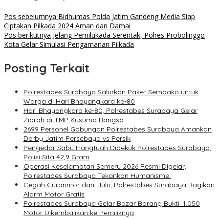
Pos sebelumnya
Bidhumas Polda Jatim Gandeng Media Siap
Ciptakan Pilkada 2024 Aman dan Damai
Pos berikutnya
Jelang Pemilukada Serentak, Polres Probolinggo
Kota Gelar Simulasi Pengamanan Pilkada
Posting Terkait
Polrestabes Surabaya Salurkan Paket Sembako untuk
Warga di Hari Bhayangkara ke-80
Hari Bhayangkara ke-80, Polrestabes Surabaya Gelar
Ziarah di TMP Kusuma Bangsa
2699 Personel Gabungan Polrestabes Surabaya Amankan
Derby Jatim Persebaya vs Persik
Pengedar Sabu Hangtuah Dibekuk Polrestabes Surabaya,
Polisi Sita 42,9 Gram
Operasi Keselamatan Semeru 2026 Resmi Digelar,
Polrestabes Surabaya Tekankan Humanisme
Cegah Curanmor dari Hulu, Polrestabes Surabaya Bagikan
Alarm Motor Gratis
Polrestabes Surabaya Gelar Bazar Barang Bukti: 1.050
Motor Dikembalikan ke Pemiliknya