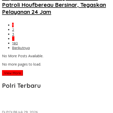
Patroli Houfbereau Bersinar, Tegaskan
Pelayanan 24 Jam
1
2
3
…
180
Berikutnya
No More Posts Available.
No more pages to load.
View More
Polri Terbaru
Wakapolri Lantik Pengurus Pusat KBPP Polri 2026–2031, Awali
Konsolidasi Organisasi Nasional
Di POLRI
|
Juli 29, 2026