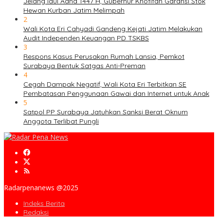
Jelang Idul Adha 1447 H, Gubernur Khofifah Garansi Stok
Hewan Kurban Jatim Melimpah
2
Wali Kota Eri Cahyadi Gandeng Kejati Jatim Melakukan
Audit Independen Keuangan PD TSKBS
3
Respons Kasus Perusakan Rumah Lansia, Pemkot
Surabaya Bentuk Satgas Anti-Preman
4
Cegah Dampak Negatif, Wali Kota Eri Terbitkan SE
Pembatasan Penggunaan Gawai dan Internet untuk Anak
5
Satpol PP Surabaya Jatuhkan Sanksi Berat Oknum
Anggota Terlibat Pungli
Radarpenanews @2025
Indeks Berita
Redaksi