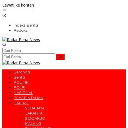
Lewati ke konten
Indeks Berita
Redaksi
Beranda
Berita
POLITIK
POLRI
NASIONAL
PEMERINTAHAN
DAERAH
SURABAYA
JAKARTA
SIDOARJO
MALANG