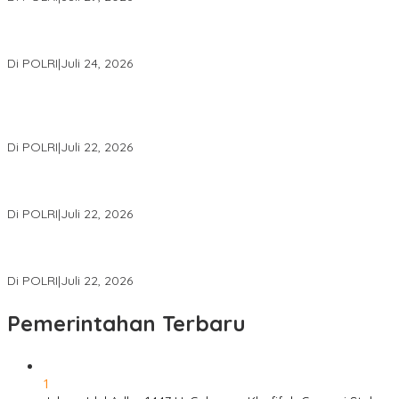
Kapolri: Polri Siap Perkuat Kerja Sama Penegakan Hukum
Internasional Bersama FBI Hadapi Kejahatan Modern
Di POLRI
|
Juli 24, 2026
Kortastipidkor Polri Tetapkan Tersangka Kasus Korupsi
Pembiayaan PT PPA–PT BAS, Kerugian Negara Capai Rp38,8
Miliar
Di POLRI
|
Juli 22, 2026
Polri Gelar Training of Trainers Program Paham AI, Perkuat
Literasi Digital Pelajar
Di POLRI
|
Juli 22, 2026
Masuk Daftar Red Notice, Buronan Terorisme Internasional Asal
Palestina Ditangkap di Indonesia
Di POLRI
|
Juli 22, 2026
Pemerintahan Terbaru
1