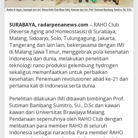
n
R
A
H
SURABAYA, radarpenanews.com
– RAHO Club
O
(Reverse Aging and Homeostasis) di Surabaya,
C
l
Malang, Sidoarjo, Solo, Tulungagung, Jakarta,
u
Tangerang dan lain lain, bekerjasama dengan IMI
b
di Malang Jawa Timur, menggebrak pola kesehatan
d
Indonesia dan dunia, melakukan penelitian
a
n
teknologi nano produksi gelembung hydrogen
I
sekaligus memanfaatkan untuk perbaikan
M
kesehatan. Penemuan revolusioner abad ke-21 dan
I
pertama kali di Indonesia serta dunia.
,
D
o
Penelitian dilakukan IMI dibawah bimbingan Prof.
b
Sutiman Bambang Sumitro, SU., D.Sc dan kawan
r
kawan dari Universitas Brawijaya Malang.
a
Pendanaan sepenuhnya oleh RAHO Club dengan
k
melibatkan para member RAHO di seluruh
D
u
Indonesia sebagai naracoba. Para member RAHO
n