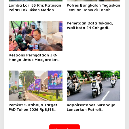
Lomba Lari 55 Km: Ratusan
Polres Bangkalan Tegaskan
Pelari Taklukkan Medan
Temuan Janin di Tanah
Ekstrem Gunung Butak
Merah Bukan Janin Manusia
Pemetaan Data Tukang,
Wali Kota Eri Cahyadi
Prioritaskan Warga
Surabaya untuk Proyek
Infrastruktur
Respons Pernyataan JKN
Hanya Untuk Masyarakat
Miskin, BPJS Watch Jatim:
Bukti Tidak Paham
Konstitusi
Pemkot Surabaya Target
Kapolrestabes Surabaya
PAD Tahun 2026 Rp8,198
Luncurkan Patroli
Triliun dari Sektor Aset dan
Houfbereau Bersinar,
Reklame
Tegaskan Pelayanan 24
Jam