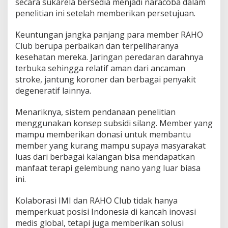
secara sukarela bersedia menjadi naracoba dalam
i
penelitian ini setelah memberikan persetujuan.
a
K
Keuntungan jangka panjang para member RAHO
e
s
Club berupa perbaikan dan terpeliharanya
e
kesehatan mereka. Jaringan peredaran darahnya
h
terbuka sehingga relatif aman dari ancaman
a
stroke, jantung koroner dan berbagai penyakit
t
a
degeneratif lainnya.
n
Menariknya, sistem pendanaan penelitian
menggunakan konsep subsidi silang. Member yang
mampu memberikan donasi untuk membantu
member yang kurang mampu supaya masyarakat
luas dari berbagai kalangan bisa mendapatkan
manfaat terapi gelembung nano yang luar biasa
ini.
Kolaborasi IMI dan RAHO Club tidak hanya
memperkuat posisi Indonesia di kancah inovasi
medis global, tetapi juga memberikan solusi