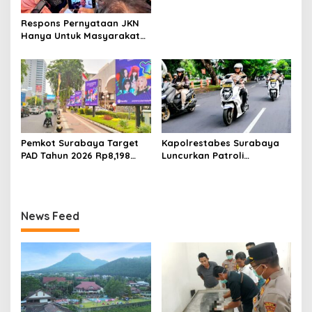
Respons Pernyataan JKN
Hanya Untuk Masyarakat
Miskin, BPJS Watch Jatim:
Bukti Tidak Paham
Konstitusi
Pemkot Surabaya Target
Kapolrestabes Surabaya
PAD Tahun 2026 Rp8,198
Luncurkan Patroli
Triliun dari Sektor Aset dan
Houfbereau Bersinar,
Reklame
Tegaskan Pelayanan 24
Jam
News Feed