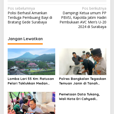
N
Pos sebelumnya
Pos berikutnya
Polisi Berhasil Amankan
Dampingi Ketua umum PP
a
Terduga Pembuang Bayi di
PBVSI, Kapolda Jatim Hadiri
v
Bratang Gede Surabaya
Pembukaan AVC Men’s U-20
2024 di Surabaya
i
g
Jangan Lewatkan
a
s
i
p
o
s
Lomba Lari 55 Km: Ratusan
Polres Bangkalan Tegaskan
Pelari Taklukkan Medan
Temuan Janin di Tanah
Ekstrem Gunung Butak
Merah Bukan Janin Manusia
Pemetaan Data Tukang,
Wali Kota Eri Cahyadi
Prioritaskan Warga
Surabaya untuk Proyek
Infrastruktur