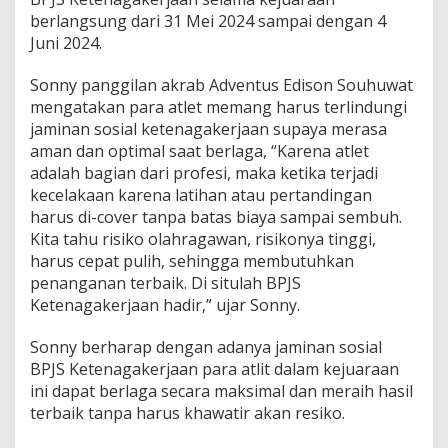
n
berlangsung dari 31 Mei 2024 sampai dengan 4
c
Juni 2024.
a
k
Sonny panggilan akrab Adventus Edison Souhuwat
S
mengatakan para atlet memang harus terlindungi
i
l
jaminan sosial ketenagakerjaan supaya merasa
a
aman dan optimal saat berlaga, “Karena atlet
t
adalah bagian dari profesi, maka ketika terjadi
P
kecelakaan karena latihan atau pertandingan
S
H
harus di-cover tanpa batas biaya sampai sembuh.
T
Kita tahu risiko olahragawan, risikonya tinggi,
harus cepat pulih, sehingga membutuhkan
penanganan terbaik. Di situlah BPJS
Ketenagakerjaan hadir,” ujar Sonny.
Sonny berharap dengan adanya jaminan sosial
BPJS Ketenagakerjaan para atlit dalam kejuaraan
ini dapat berlaga secara maksimal dan meraih hasil
terbaik tanpa harus khawatir akan resiko.