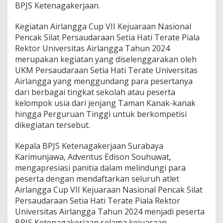
BPJS Ketenagakerjaan.
C
u
p
Kegiatan Airlangga Cup VII Kejuaraan Nasional
V
Pencak Silat Persaudaraan Setia Hati Terate Piala
I
Rektor Universitas Airlangga Tahun 2024
I
merupakan kegiatan yang diselenggarakan oleh
K
UKM Persaudaraan Setia Hati Terate Universitas
e
j
Airlangga yang menggundang para pesertanya
u
dari berbagai tingkat sekolah atau peserta
a
kelompok usia dari jenjang Taman Kanak-kanak
r
hingga Perguruan Tinggi untuk berkompetisi
a
a
dikegiatan tersebut.
n
N
Kepala BPJS Ketenagakerjaan Surabaya
a
Karimunjawa, Adventus Edison Souhuwat,
s
mengapresiasi panitia dalam melindungi para
i
o
peserta dengan mendaftarkan seluruh atlet
n
Airlangga Cup VII Kejuaraan Nasional Pencak Silat
a
Persaudaraan Setia Hati Terate Piala Rektor
l
Universitas Airlangga Tahun 2024 menjadi peserta
P
BPJS Ketenagakerjaan selama kejuaraan
e