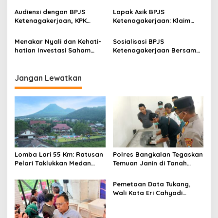
s
PKL SMK Negeri 5 Surabaya
Perlindungan Pekerja di
Audiensi dengan BPJS
Lapak Asik BPJS
Ekosistem Koperasi
Ketenagakerjaan, KPK
Ketenagakerjaan: Klaim
Dorong Penguatan
JHT Makin Praktis dengan
Integritas Pengelolaan
Antrean Online
Menakar Nyali dan Kehati-
Sosialisasi BPJS
Dana Pekerja
hatian Investasi Saham
Ketenagakerjaan Bersama
BPJS Ketenagakerjaan
Komunitas Pasar Tani
Gresik, “Melindungi Pekerja
dan Keluarga dari Risiko
Jangan Lewatkan
Finansial”
Lomba Lari 55 Km: Ratusan
Polres Bangkalan Tegaskan
Pelari Taklukkan Medan
Temuan Janin di Tanah
Ekstrem Gunung Butak
Merah Bukan Janin Manusia
Pemetaan Data Tukang,
Wali Kota Eri Cahyadi
Prioritaskan Warga
Surabaya untuk Proyek