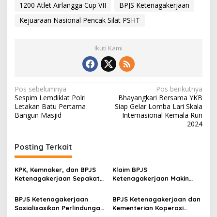
1200 Atlet Airlangga Cup VII
BPJS Ketenagakerjaan
Kejuaraan Nasional Pencak Silat PSHT
Ikuti Kami
N
Pos sebelumnya
Pos berikutnya
Sespim Lemdiklat Polri
Bhayangkari Bersama YKB
a
Letakan Batu Pertama
Siap Gelar Lomba Lari Skala
v
Bangun Masjid
Internasional Kemala Run
2024
i
g
Posting Terkait
a
s
KPK, Kemnaker, dan BPJS
Klaim BPJS
Ketenagakerjaan Sepakati
Ketenagakerjaan Makin
i
Langkah Perbaikan Tata
Mudah, Peserta Bisa Pilih
p
Kelola Jaminan Sosial
Sendiri Tanggal dan Jam
BPJS Ketenagakerjaan
BPJS Ketenagakerjaan dan
Layanan
Sosialisasikan Perlindungan
Kementerian Koperasi
o
Jaminan Sosial bagi Siswa
Republik Indonesia Perkuat