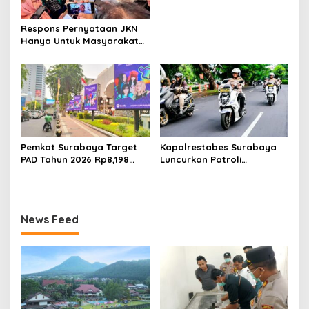
Infrastruktur
Respons Pernyataan JKN
Hanya Untuk Masyarakat
Miskin, BPJS Watch Jatim:
Bukti Tidak Paham
Konstitusi
Pemkot Surabaya Target
Kapolrestabes Surabaya
PAD Tahun 2026 Rp8,198
Luncurkan Patroli
Triliun dari Sektor Aset dan
Houfbereau Bersinar,
Reklame
Tegaskan Pelayanan 24
Jam
News Feed