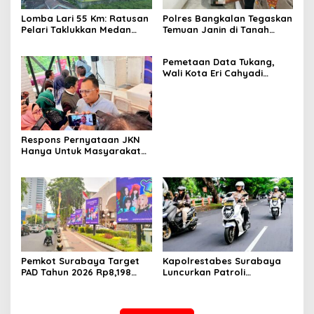
Lomba Lari 55 Km: Ratusan
Polres Bangkalan Tegaskan
Pelari Taklukkan Medan
Temuan Janin di Tanah
Ekstrem Gunung Butak
Merah Bukan Janin Manusia
Pemetaan Data Tukang,
Wali Kota Eri Cahyadi
Prioritaskan Warga
Surabaya untuk Proyek
Infrastruktur
Respons Pernyataan JKN
Hanya Untuk Masyarakat
Miskin, BPJS Watch Jatim:
Bukti Tidak Paham
Konstitusi
Pemkot Surabaya Target
Kapolrestabes Surabaya
PAD Tahun 2026 Rp8,198
Luncurkan Patroli
Triliun dari Sektor Aset dan
Houfbereau Bersinar,
Reklame
Tegaskan Pelayanan 24
Jam