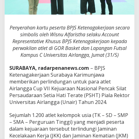
i
n
d
u
n
Penyerahan kartu peserta BPJS Ketenagakerjaan secara
g
simbolis oleh Wisnu Alfaristha selaku Account
i
Representative Khusus BPJS Ketenagakerjaan kepada
1
perwakilan atlet di GOR Basket dan Lapangan Futsal
2
0
Kampus C Universitas Airlangga, Jumat (31/5)
0
A
SURABAYA, radarpenanews.com
– BPJS
t
Ketenagakerjaan Surabaya Karimunjawa
l
memberikan perlindungan untuk para atlet
e
t
Airlangga Cup VII Kejuaraan Nasional Pencak Silat
A
Persaudaraan Setia Hati Terate (PSHT) Piala Rektor
i
Universitas Airlangga (Unair) Tahun 2024.
r
l
Sejumlah 1.200 atlet kelompok usia (TK – SD – SMP
a
n
– SMA – Perguruan Tinggi) yang menjadi peserta
g
dalam kejuaraan tersebut terlindungi Jaminan
g
Kecelakaan Kerja (JKK) dan Jaminan Kematian (JKM)
a