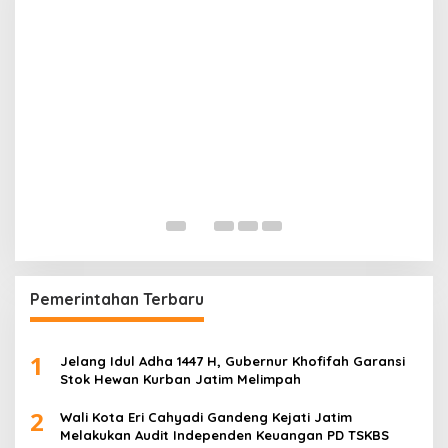
K
K
K
Di
Pemerintahan Terbaru
1
Jelang Idul Adha 1447 H, Gubernur Khofifah Garansi
Stok Hewan Kurban Jatim Melimpah
2
Wali Kota Eri Cahyadi Gandeng Kejati Jatim
Melakukan Audit Independen Keuangan PD TSKBS