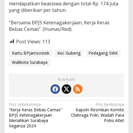
mendapatkan beasiswa dengan total Rp. 174 juta
yang diberikan per tahun.
“Bersama BPJS Ketenagakerjaan, Kerja Keras
Bebas Cemas”. (Humas/Red)
Post Views:
113
Kartu BPJamsostek
Kec Gubeng
Pedagang SWK
Walikota Surabaya
Ikuti Kami
N
Pos sebelumnya
Pos berikutnya
“Kerja Keras Bebas Cemas”
Kapolri Resmikan Komite
a
BPJS Ketenagakerjaan
Olahraga Polri, Wadah Para
v
Meriahkan Surabaya
Polisi Atlet
Vaganza 2024
i