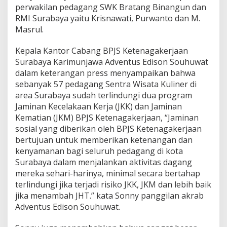
perwakilan pedagang SWK Bratang Binangun dan
a
n
RMI Surabaya yaitu Krisnawati, Purwanto dan M.
g
Masrul.
S
W
Kepala Kantor Cabang BPJS Ketenagakerjaan
K
Surabaya Karimunjawa Adventus Edison Souhuwat
d
i
dalam keterangan press menyampaikan bahwa
K
sebanyak 57 pedagang Sentra Wisata Kuliner di
e
area Surabaya sudah terlindungi dua program
c
Jaminan Kecelakaan Kerja (JKK) dan Jaminan
G
Kematian (JKM) BPJS Ketenagakerjaan, “Jaminan
u
b
sosial yang diberikan oleh BPJS Ketenagakerjaan
e
bertujuan untuk memberikan ketenangan dan
n
kenyamanan bagi seluruh pedagang di kota
g
Surabaya dalam menjalankan aktivitas dagang
mereka sehari-harinya, minimal secara bertahap
terlindungi jika terjadi risiko JKK, JKM dan lebih baik
jika menambah JHT.” kata Sonny panggilan akrab
Adventus Edison Souhuwat.