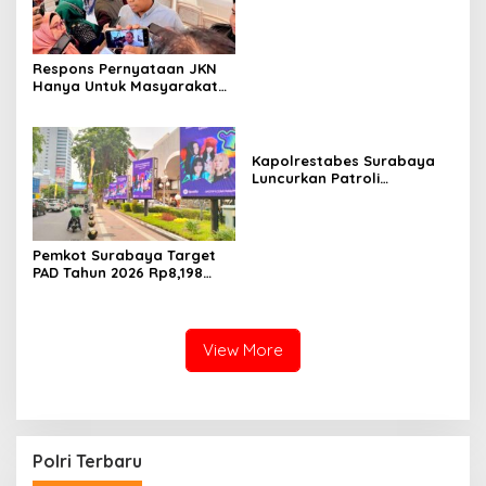
Surabaya untuk Proyek
Infrastruktur
Respons Pernyataan JKN
Hanya Untuk Masyarakat
Miskin, BPJS Watch Jatim:
Bukti Tidak Paham
Konstitusi
Kapolrestabes Surabaya
Luncurkan Patroli
Houfbereau Bersinar,
Tegaskan Pelayanan 24
Jam
Pemkot Surabaya Target
PAD Tahun 2026 Rp8,198
Triliun dari Sektor Aset dan
Reklame
View More
i
Kapolri: Polri Siap Perkuat Kerja Sama
Penegakan Hukum Internasional Bersama FBI
Hadapi Kejahatan Modern
Di POLRI
|
Juli 24, 2026
Polri Terbaru