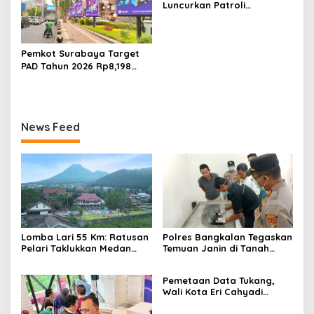
Luncurkan Patroli
Houfbereau Bersinar,
Tegaskan Pelayanan 24
Jam
Pemkot Surabaya Target
PAD Tahun 2026 Rp8,198
Triliun dari Sektor Aset dan
Reklame
News Feed
Lomba Lari 55 Km: Ratusan
Polres Bangkalan Tegaskan
Pelari Taklukkan Medan
Temuan Janin di Tanah
Ekstrem Gunung Butak
Merah Bukan Janin Manusia
Pemetaan Data Tukang,
Wali Kota Eri Cahyadi
Prioritaskan Warga