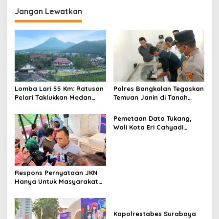
g
Jangan Lewatkan
a
s
i
p
o
s
Lomba Lari 55 Km: Ratusan
Polres Bangkalan Tegaskan
Pelari Taklukkan Medan
Temuan Janin di Tanah
Ekstrem Gunung Butak
Merah Bukan Janin Manusia
Pemetaan Data Tukang,
Wali Kota Eri Cahyadi
Prioritaskan Warga
Surabaya untuk Proyek
Infrastruktur
Respons Pernyataan JKN
Hanya Untuk Masyarakat
Miskin, BPJS Watch Jatim:
Bukti Tidak Paham
Konstitusi
Kapolrestabes Surabaya