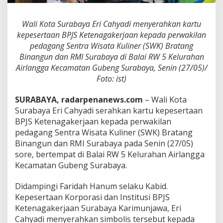
h
k
Wali Kota Surabaya Eri Cahyadi menyerahkan kartu
a
n
kepesertaan BPJS Ketenagakerjaan kepada perwakilan
K
pedagang Sentra Wisata Kuliner (SWK) Bratang
a
Binangun dan RMI Surabaya di Balai RW 5 Kelurahan
r
Airlangga Kecamatan Gubeng Surabaya, Senin (27/05)/
t
Foto: ist)
u
B
P
SURABAYA, radarpenanews.com
– Wali Kota
J
Surabaya Eri Cahyadi serahkan kartu kepesertaan
a
BPJS Ketenagakerjaan kepada perwakilan
m
pedagang Sentra Wisata Kuliner (SWK) Bratang
s
o
Binangun dan RMI Surabaya pada Senin (27/05)
s
sore, bertempat di Balai RW 5 Kelurahan Airlangga
t
Kecamatan Gubeng Surabaya.
e
k
Didampingi Faridah Hanum selaku Kabid.
P
e
Kepesertaan Korporasi dan Institusi BPJS
d
Ketenagakerjaan Surabaya Karimunjawa, Eri
a
Cahyadi menyerahkan simbolis tersebut kepada
g