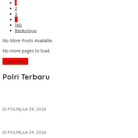
1
2
3
…
180
Berikutnya
No More Posts Available.
No more pages to load.
View More
Polri Terbaru
Wakapolri Lantik Pengurus Pusat KBPP Polri 2026–2031, Awali
Konsolidasi Organisasi Nasional
Di POLRI
|
Juli 29, 2026
Kapolri: Polri Siap Perkuat Kerja Sama Penegakan Hukum
Internasional Bersama FBI Hadapi Kejahatan Modern
Di POLRI
|
Juli 24, 2026