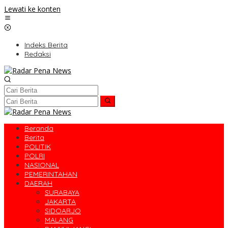
Lewati ke konten
Indeks Berita
Redaksi
Beranda
Berita
POLITIK
POLRI
NASIONAL
PEMERINTAHAN
DAERAH
SURABAYA
JAKARTA
SIDOARJO
MALANG