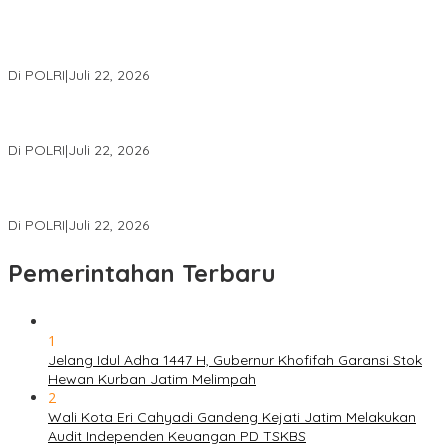
Kortastipidkor Polri Tetapkan Tersangka Kasus Korupsi
Pembiayaan PT PPA–PT BAS, Kerugian Negara Capai Rp38,8
Miliar
Di POLRI
|
Juli 22, 2026
Polri Gelar Training of Trainers Program Paham AI, Perkuat
Literasi Digital Pelajar
Di POLRI
|
Juli 22, 2026
Masuk Daftar Red Notice, Buronan Terorisme Internasional Asal
Palestina Ditangkap di Indonesia
Di POLRI
|
Juli 22, 2026
Pemerintahan Terbaru
1
Jelang Idul Adha 1447 H, Gubernur Khofifah Garansi Stok
Hewan Kurban Jatim Melimpah
2
Wali Kota Eri Cahyadi Gandeng Kejati Jatim Melakukan
Audit Independen Keuangan PD TSKBS