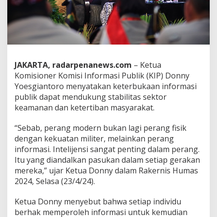
I
n
f
o
r
m
a
JAKARTA, radarpenanews.com
– Ketua
s
Komisioner Komisi Informasi Publik (KIP) Donny
i
P
Yoesgiantoro menyatakan keterbukaan informasi
u
publik dapat mendukung stabilitas sektor
b
keamanan dan ketertiban masyarakat.
l
i
“Sebab, perang modern bukan lagi perang fisik
k
B
dengan kekuatan militer, melainkan perang
i
informasi. Intelijensi sangat penting dalam perang.
s
Itu yang diandalkan pasukan dalam setiap gerakan
a
mereka,” ujar Ketua Donny dalam Rakernis Humas
M
2024, Selasa (23/4/24).
e
n
d
Ketua Donny menyebut bahwa setiap individu
u
berhak memperoleh informasi untuk kemudian
k