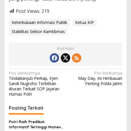
m
a
Post Views:
219
s
Keterbukaan Informasi Publik
Ketua KIP
Stabilitas Sektor Kamtibmas
Ikuti Kami
N
Pos sebelumnya
Pos berikutnya
Tindaklanjuti Perkap, Irjen
May Day, Ini Himbauan
a
Sandi Nugroho Terbitkan
Penting Polda Jatim
v
Aturan Terkait SOP Jajaran
Humas Polri
i
g
Posting Terkait
a
s
Polri Raih Predikat
Informatif Tertinggi Monev