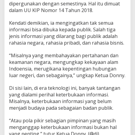
dipergunakan dengan semestinya. Hal itu dimuat
u
dalam UU KIP Nomor 14 Tahun 2018.
n
g
S
Kendati demikian, ia mengingatkan tak semua
t
informasi bisa dibuka kepada publik. Salah tiga
a
jenis informasi yang dilarang bagi publik adalah
b
rahasia negara, rahasia pribadi, dan rahasia bisnis.
i
l
i
“Misalnya yang membahayakan pertahanan dan
t
keamanan negara, mengungkap kekayaan alam
a
Indoensia, merugikana kepentingan hubungan
s
luar negeri, dan sebagainya,” ungkap Ketua Donny.
S
e
k
Di sisi lain, di era teknologi ini, banyak tantangan
t
yang dialami perihal keterbukaan informasi.
o
Misalnya, keterbukaan informasi yang belum
r
menjadi budaya pada sebagaian badan publik.
K
a
m
“Atau pola pikir sebagian pimpinan yang masih
t
menganggap keterbukaan informasi bukan hal
i
yang penting,” tutur Ketua Donny. (@dj)
b