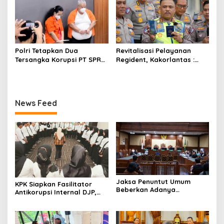
Konstitusi
Polri Tetapkan Dua
Revitalisasi Pelayanan
Tersangka Korupsi PT SPR
Regident, Kakorlantas :
BUMD Riau, Kerugian Capai
Masyarakat Dapat Akses
Rp33 Miliar
dengan Mudah
News Feed
Jaksa Penuntut Umum
KPK Siapkan Fasilitator
Beberkan Adanya
Antikorupsi Internal DJP,
Intervensi dalam Proses
Perkuat Pencegahan dari
Sewa Terminal OTM pada
Dalam
Sidang Lanjutan Korupsi
Pertamina