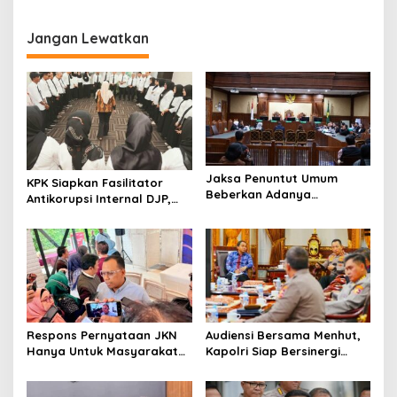
i
KIP 2025, Ketua KIP: Bukti
p
Komitmen Transparansi
Jangan Lewatkan
o
s
Jaksa Penuntut Umum
KPK Siapkan Fasilitator
Beberkan Adanya
Antikorupsi Internal DJP,
Intervensi dalam Proses
Perkuat Pencegahan dari
Sewa Terminal OTM pada
Dalam
Sidang Lanjutan Korupsi
Pertamina
Respons Pernyataan JKN
Audiensi Bersama Menhut,
Hanya Untuk Masyarakat
Kapolri Siap Bersinergi
Miskin, BPJS Watch Jatim:
Hadapi Karhutla
Bukti Tidak Paham