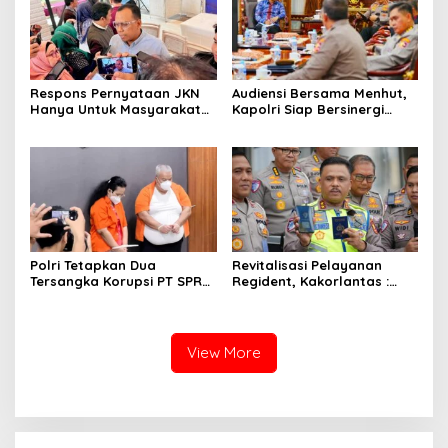
Respons Pernyataan JKN
Audiensi Bersama Menhut,
Hanya Untuk Masyarakat
Kapolri Siap Bersinergi
Miskin, BPJS Watch Jatim:
Hadapi Karhutla
Bukti Tidak Paham
Konstitusi
Polri Tetapkan Dua
Revitalisasi Pelayanan
Tersangka Korupsi PT SPR
Regident, Kakorlantas :
BUMD Riau, Kerugian Capai
Masyarakat Dapat Akses
Rp33 Miliar
dengan Mudah
View More