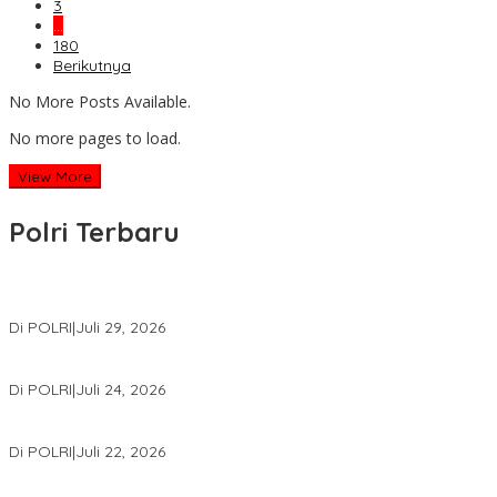
3
…
180
Berikutnya
No More Posts Available.
No more pages to load.
View More
Polri Terbaru
Wakapolri Lantik Pengurus Pusat KBPP Polri 2026–2031, Awali Kon
Di POLRI
|
Juli 29, 2026
Kapolri: Polri Siap Perkuat Kerja Sama Penegakan Hukum Intern
Di POLRI
|
Juli 24, 2026
Kortastipidkor Polri Tetapkan Tersangka Kasus Korupsi Pembiaya
Di POLRI
|
Juli 22, 2026
Polri Gelar Training of Trainers Program Paham AI, Perkuat Literasi 