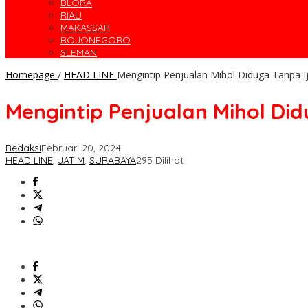
BLORA
RIAU
MAKASSAR
BOJONEGORO
SLEMAN
Homepage
/
HEAD LINE
Mengintip Penjualan Mihol Diduga Tanpa I
Mengintip Penjualan Mihol Did
Redaksi
Februari 20, 2024
HEAD LINE
,
JATIM
,
SURABAYA
295 Dilihat