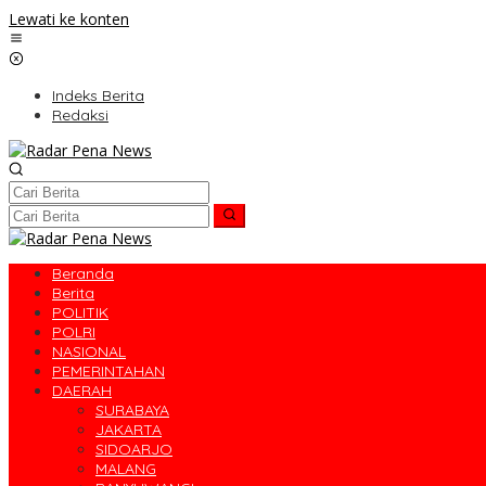
Lewati ke konten
Indeks Berita
Redaksi
Beranda
Berita
POLITIK
POLRI
NASIONAL
PEMERINTAHAN
DAERAH
SURABAYA
JAKARTA
SIDOARJO
MALANG