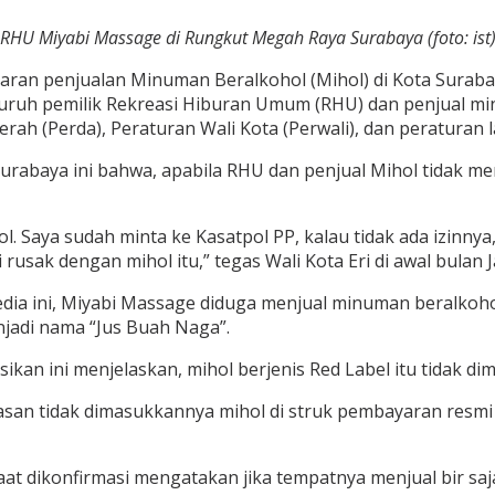
RHU Miyabi Massage di Rungkut Megah Raya Surabaya (foto: ist
aran penjualan Minuman Beralkohol (Mihol) di Kota Surab
luruh pemilik Rekreasi Hiburan Umum (RHU) dan penjual m
ah (Perda), Peraturan Wali Kota (Perwali), dan peraturan l
Surabaya ini bahwa, apabila RHU dan penjual Mihol tidak m
ihol. Saya sudah minta ke Kasatpol PP, kalau tidak ada izinny
sak dengan mihol itu,” tegas Wali Kota Eri di awal bulan J
dia ini, Miyabi Massage diduga menjual minuman beralkohol
jadi nama “Jus Buah Naga”.
kan ini menjelaskan, mihol berjenis Red Label itu tidak d
alasan tidak dimasukkannya mihol di struk pembayaran resmi
t dikonfirmasi mengatakan jika tempatnya menjual bir saja. 