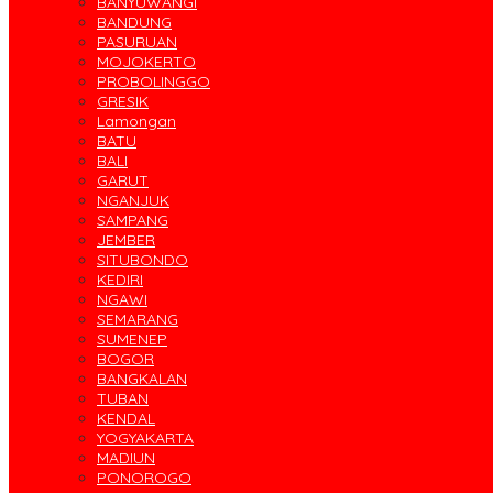
BANYUWANGI
BANDUNG
PASURUAN
MOJOKERTO
PROBOLINGGO
GRESIK
Lamongan
BATU
BALI
GARUT
NGANJUK
SAMPANG
JEMBER
SITUBONDO
KEDIRI
NGAWI
SEMARANG
SUMENEP
BOGOR
BANGKALAN
TUBAN
KENDAL
YOGYAKARTA
MADIUN
PONOROGO