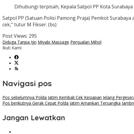
Dihubungi terpisah, Kepala Satpol PP Kota Surabaya
Satpol PP (Satuan Polisi Pamong Praja) Pemkot Surabaya a
cek,” tutur M Fikser. (bs)
Post Views:
295
Diduga Tanpa Ijin
Miyabi Massage
Penjualan Mihol
Ikuti Kami
Navigasi pos
Pos sebelumnya
Polda Jatim Kembali Cek Kesiapan Jelang Pergese
Pos berikutnya
Gerak Cepat Polda Jatim Amankan Tersangka Jambret
Jangan Lewatkan