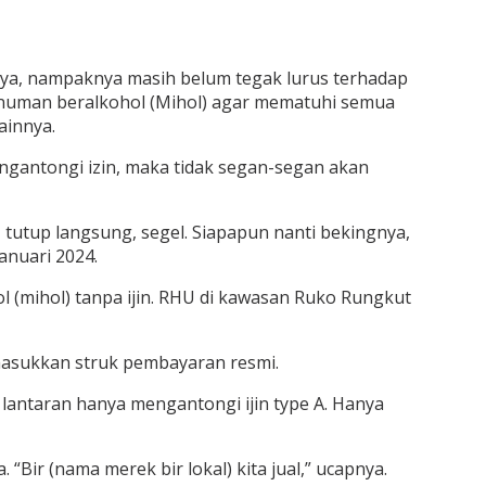
)
aya, nampaknya masih belum tegak lurus terhadap
inuman beralkohol (Mihol) agar mematuhi semua
ainnya.
engantongi izin, maka tidak segan-segan akan
a, tutup langsung, segel. Siapapun nanti bekingnya,
anuari 2024.
 (mihol) tanpa ijin. RHU di kawasan Ruko Rungkut
imasukkan struk pembayaran resmi.
 lantaran hanya mengantongi ijin type A. Hanya
“Bir (nama merek bir lokal) kita jual,” ucapnya.