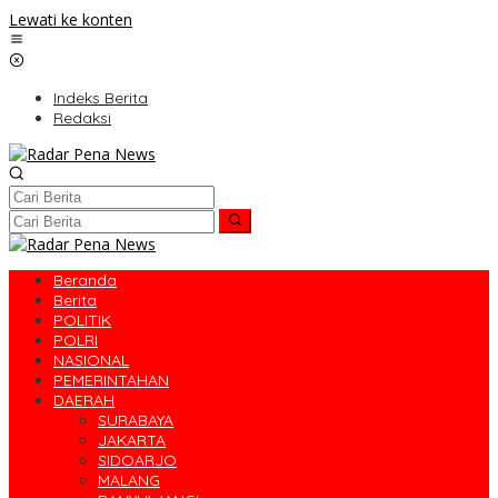
Lewati ke konten
Indeks Berita
Redaksi
Beranda
Berita
POLITIK
POLRI
NASIONAL
PEMERINTAHAN
DAERAH
SURABAYA
JAKARTA
SIDOARJO
MALANG