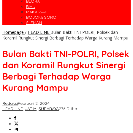
BLORA
RIAU
MAKASSAR
BOJONEGORO
SLEMAN
Homepage
/
HEAD LINE
Bulan Bakti TNI-POLRI, Polsek dan
Koramil Rungkut Sinergi Berbagi Terhadap Warga Kurang Mampu
Bulan Bakti TNI-POLRI, Polsek
dan Koramil Rungkut Sinergi
Berbagi Terhadap Warga
Kurang Mampu
Redaksi
Februari 2, 2024
HEAD LINE
,
JATIM
,
SURABAYA
276 Dilihat