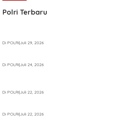
Polri Terbaru
Wakapolri Lantik Pengurus Pusat KBPP Polri 2026–2031, Awali
Konsolidasi Organisasi Nasional
Di POLRI
|
Juli 29, 2026
Kapolri: Polri Siap Perkuat Kerja Sama Penegakan Hukum
Internasional Bersama FBI Hadapi Kejahatan Modern
Di POLRI
|
Juli 24, 2026
Kortastipidkor Polri Tetapkan Tersangka Kasus Korupsi
Pembiayaan PT PPA–PT BAS, Kerugian Negara Capai Rp38,8
Miliar
Di POLRI
|
Juli 22, 2026
Polri Gelar Training of Trainers Program Paham AI, Perkuat
Literasi Digital Pelajar
Di POLRI
|
Juli 22, 2026
Masuk Daftar Red Notice, Buronan Terorisme Internasional Asal
Palestina Ditangkap di Indonesia