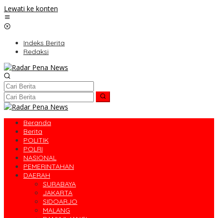
Lewati ke konten
Indeks Berita
Redaksi
Beranda
Berita
POLITIK
POLRI
NASIONAL
PEMERINTAHAN
DAERAH
SURABAYA
JAKARTA
SIDOARJO
MALANG