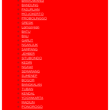
BANYUWANGI
BANDUNG
PASURUAN
MOJOKERTO
PROBOLINGGO
GRESIK
Lamongan
BATU
BALI
GARUT
NGANJUK
SAMPANG
JEMBER
SITUBONDO
KEDIRI
NGAWI
SEMARANG
SUMENEP
BOGOR
BANGKALAN
TUBAN
KENDAL
YOGYAKARTA
MADIUN
PONOROGO