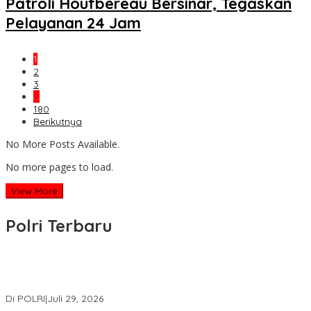
Patroli Houfbereau Bersinar, Tegaskan
Pelayanan 24 Jam
1
2
3
…
180
Berikutnya
No More Posts Available.
No more pages to load.
View More
Polri Terbaru
Wakapolri Lantik Pengurus Pusat KBPP Polri 2026–2031, Awali
Konsolidasi Organisasi Nasional
Di POLRI
|
Juli 29, 2026