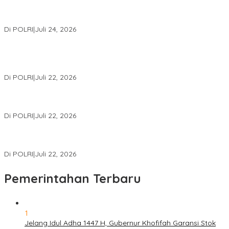
Kapolri: Polri Siap Perkuat Kerja Sama Penegakan Hukum
Internasional Bersama FBI Hadapi Kejahatan Modern
Di POLRI
|
Juli 24, 2026
Kortastipidkor Polri Tetapkan Tersangka Kasus Korupsi
Pembiayaan PT PPA–PT BAS, Kerugian Negara Capai Rp38,8
Miliar
Di POLRI
|
Juli 22, 2026
Polri Gelar Training of Trainers Program Paham AI, Perkuat
Literasi Digital Pelajar
Di POLRI
|
Juli 22, 2026
Masuk Daftar Red Notice, Buronan Terorisme Internasional Asal
Palestina Ditangkap di Indonesia
Di POLRI
|
Juli 22, 2026
Pemerintahan Terbaru
1
Jelang Idul Adha 1447 H, Gubernur Khofifah Garansi Stok