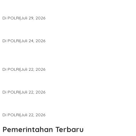
Wakapolri Lantik Pengurus Pusat KBPP Polri 2026–2031, Awali
Konsolidasi Organisasi Nasional
Di POLRI
|
Juli 29, 2026
Kapolri: Polri Siap Perkuat Kerja Sama Penegakan Hukum
Internasional Bersama FBI Hadapi Kejahatan Modern
Di POLRI
|
Juli 24, 2026
Kortastipidkor Polri Tetapkan Tersangka Kasus Korupsi
Pembiayaan PT PPA–PT BAS, Kerugian Negara Capai Rp38,8
Miliar
Di POLRI
|
Juli 22, 2026
Polri Gelar Training of Trainers Program Paham AI, Perkuat
Literasi Digital Pelajar
Di POLRI
|
Juli 22, 2026
Masuk Daftar Red Notice, Buronan Terorisme Internasional Asal
Palestina Ditangkap di Indonesia
Di POLRI
|
Juli 22, 2026
Pemerintahan Terbaru