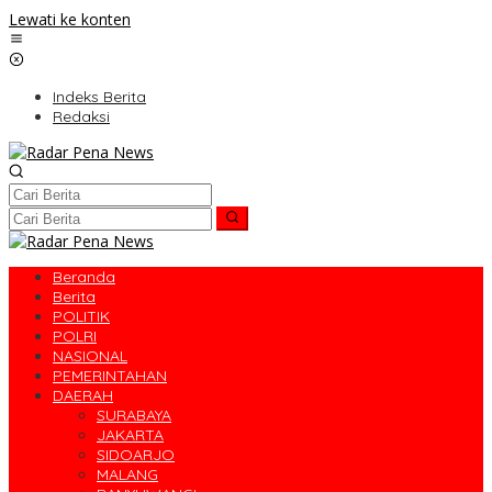
Lewati ke konten
Indeks Berita
Redaksi
Beranda
Berita
POLITIK
POLRI
NASIONAL
PEMERINTAHAN
DAERAH
SURABAYA
JAKARTA
SIDOARJO
MALANG